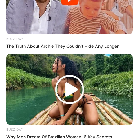
BUZZ DAY
The Truth About Archie They Couldn't Hide Any Longer
BUZZ DAY
Why Men Dream Of Brazilian Women: 6 Key Secrets