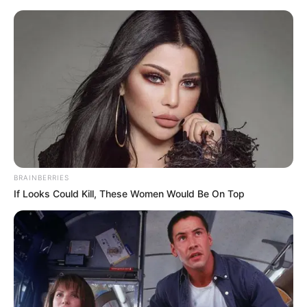
Skip
to
Menu
content
BRAINBERRIES
If Looks Could Kill, These Women Would Be On Top