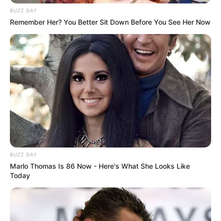
lassen.
BUZZ DAY
Remember Her? You Better Sit Down Before You See Her Now
4. Würzen und Verfeinern
Mit Essig, Salz und Pfeffer abschmecken.
Zum Schluss frische Kräuter und optional
Crème fraîche unterrühren.
Fertig ist das
köstliche Rote Rüben Rezept wie
von Oma
– herrlich aromatisch, farbenfroh und
gesund.
BUZZ DAY
Marlo Thomas Is 86 Now - Here's What She Looks Like
Today
Variationen des