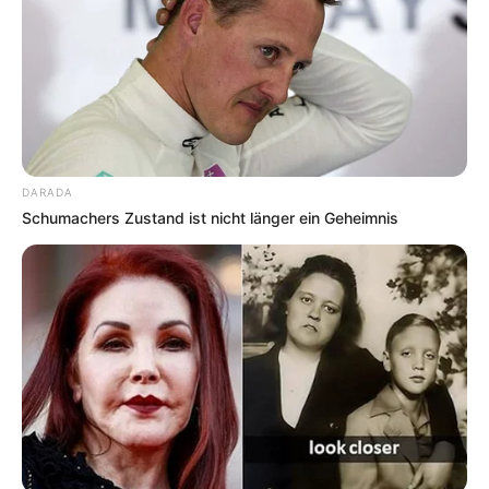
Rezepts
Rote Rüben Salat
Ein Klassiker in Österreich: Die gekochten
Rüben in feine Scheiben schneiden und mit
Essig, Öl, Kümmel und Zwiebel marinieren.
DARADA
Perfekt als Beilage zu Fleisch oder einfach als
Schumachers Zustand ist nicht länger ein Geheimnis
Vorspeise.
Cremige Rote Rüben Suppe
Die Rüben mit Gemüsebrühe und etwas
Kartoffel weichkochen, pürieren und mit
Schlagobers oder Sauerrahm verfeinern. Diese
Suppe ist besonders in der kalten Jahreszeit ein
echter Wärmespender.