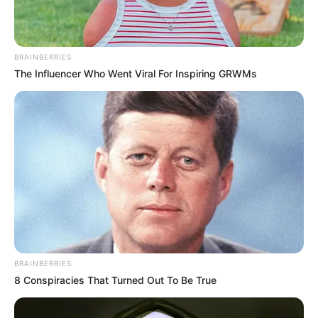
Fördert die Verdauung:
Durch ihren
hohen Ballaststoffgehalt sind sie leicht
bekömmlich und gut für den Darm.
BRAINBERRIES
The Influencer Who Went Viral For Inspiring GRWMs
Gerade in der Herbst- und Winterzeit sind Rote
Rüben eine wertvolle Zutat, um das
Immunsystem zu stärken.
Das Geheimnis von
Omas Rote Rüben
Rezept
BRAINBERRIES
8 Conspiracies That Turned Out To Be True
Wer erinnert sich nicht gern an Omas Küche?