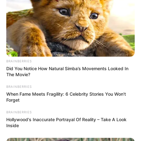
2 EL Pflanzenöl oder Butter
200 ml Gemüsebrühe
2 EL Apfelessig oder Balsamico
1 TL Zucker oder Honig
BRAINBERRIES
Did You Notice How Natural Simba’s Movements Looked In
Salz und frisch gemahlener Pfeffer
The Movie?
1 Bund Petersilie oder frischer Dill
BRAINBERRIES
When Fame Meets Fragility: 6 Celebrity Stories You Won't
Forget
Optional für eine cremige Variante:
BRAINBERRIES
2 EL Crème fraîche oder Sauerrahm
Hollywood's Inaccurate Portrayal Of Reality – Take A Look
Inside