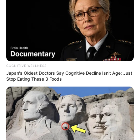
eingesetzt werden kann. Ob als
Beilage zum
Sonntagsbraten
, als
vegetarisches
Hauptgericht
oder in Form einer
cremigen
Suppe
– dieses Rezept überzeugt in jeder
Variante.
Gerade in Deutschland, Österreich und der
Schweiz wird die Rote Rübe seit Generationen
COGNITIVE WELLNESS
geschätzt. Sie passt perfekt in die regionale
Japan's Oldest Doctors Say Cognitive Decline Isn't Age: Just
Küche und ist ein ideales Wintergemüse.
Stop Eating These 3 Foods
Fazit
Unbedingt ausprobieren: Köstliches Rote
Rüben Rezept wie von Oma!
– dieses Gericht