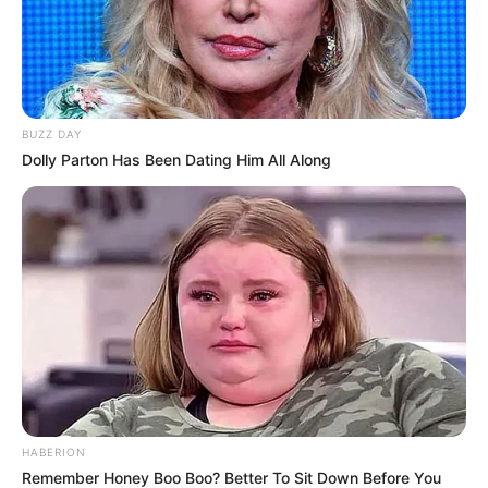
BUZZ DAY
Dolly Parton Has Been Dating Him All Along
HABERION
Remember Honey Boo Boo? Better To Sit Down Before You