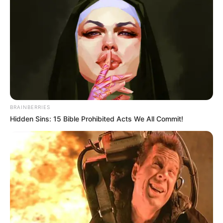
Oft waren es einfache Zutaten, die mit viel
Liebe zubereitet wurden. Bei einem
klassischen Rote Rüben Rezept wie von Oma
wird Wert auf Natürlichkeit gelegt: frische
Rüben vom Markt, Kräuter aus dem Garten und
schonende Zubereitung.
Typisch für die traditionelle Küche ist:
BRAINBERRIES
Verwendung von
regionalen Zutaten
Hidden Sins: 15 Bible Prohibited Acts We All Commit!
Einfache Zubereitung ohne unnötige
Zusätze
Intensiver Geschmack
durch langsames
Kochen oder Schmoren
Das macht den besonderen Charme dieser