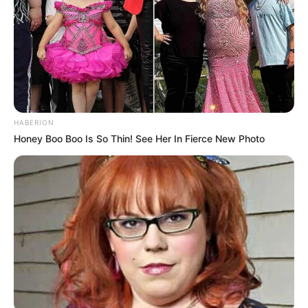
Scheiben schneiden.
2. Basis ansetzen
Zwiebel fein hacken und in Öl oder Butter
glasig dünsten.
HABERION
Mit etwas Zucker bestreuen und leicht
Honey Boo Boo Is So Thin! See Her In Fierce New Photo
karamellisieren lassen – das verstärkt
den süßlichen Geschmack.
3. Rote Rüben hinzufügen
Die vorbereiteten Rübenstücke
dazugeben, gut umrühren.
Mit Gemüsebrühe ablöschen und bei
mittlerer Hitze ca. 10 Minuten köcheln