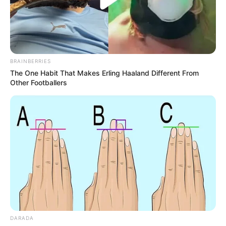
BRAINBERRIES
Categories
All
The One Habit That Makes Erling Haaland Different From
Perfektes Weihnachtsplätzchen Rezept für
Other Footballers
jede Gelegenheit – dein neues Lieblingsgericht
Unbedingt ausprobieren: Geniales Rezept:
Joppie Sauce Rezept!
Search
Search
DARADA