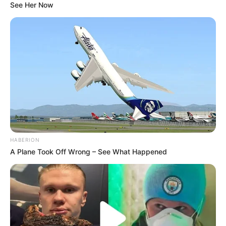
See Her Now
HABERION
A Plane Took Off Wrong – See What Happened