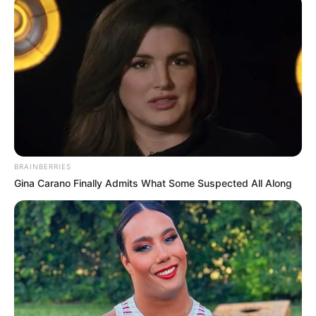
Warum Rote Rüben so
gesund sind
Bevor wir zum eigentlichen
Rote Rüben Rezept
kommen, lohnt es sich, einen Blick auf die
gesundheitlichen Vorteile zu werfen:
Reich an Nährstoffen:
Rote Rüben
enthalten Folsäure, Vitamin C, Eisen,
BRAINBERRIES
Magnesium und Kalium.
Gina Carano Finally Admits What Some Suspected All Along
Gut fürs Herz:
Der hohe Nitratgehalt
wirkt blutdrucksenkend.
Stärkt das Immunsystem:
Die
Antioxidantien helfen, freie Radikale im
Körper zu bekämpfen.