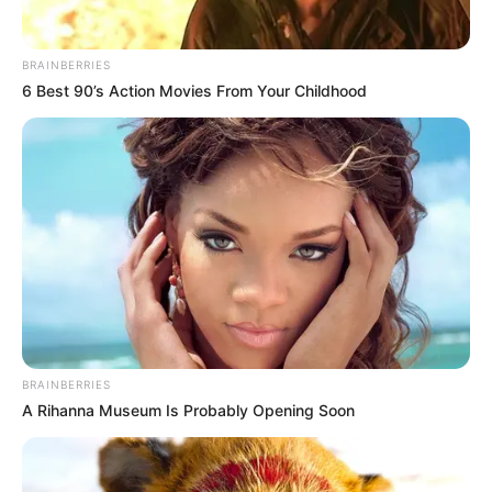
Gerichte aus – und genau diesen Stil greifen wir
heute auf.
BRAINBERRIES
6 Best 90’s Action Movies From Your Childhood
Zutatenliste für das
Rote Rüben Rezept
Damit du direkt loslegen kannst, findest du hier
die klassischen Zutaten für ein Gericht, das
sowohl als Hauptspeise als auch als Beilage
wunderbar funktioniert:
BRAINBERRIES
800 g frische Rote Rüben
A Rihanna Museum Is Probably Opening Soon
1 Zwiebel