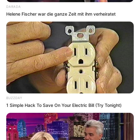
charakteristische Würze.
DARADA
Helene Fischer war die ganze Zeit mit ihm verheiratet
Abschmecken:
Mit Salz, Pfeffer und
nach Belieben etwas Schärfe verfeinern.
Kühlen:
Die Sauce mindestens 30
Minuten im Kühlschrank ziehen lassen,
damit sich die Aromen verbinden.
Ergebnis
Eine
cremige, aromatische Sauce
, die
BUZZDAY
geschmacklich fast nicht vom niederländischen
1 Simple Hack To Save On Your Electric Bill (Try Tonight)
Original zu unterscheiden ist. Perfekt, um sie
sofort zu Pommes oder Snacks zu servieren.