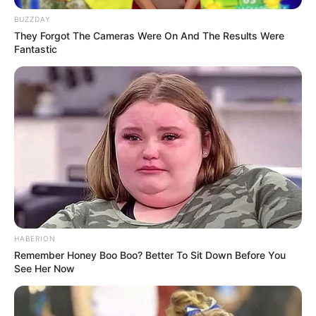
gegessen hat, kennt sie bestimmt – die
BUZZDAY
legendäre Joppie Sauce
. Sie ist cremig, würzig,
They Forgot The Cameras Were On And The Results Were
leicht süßlich und gleichzeitig angenehm pikant.
Fantastic
Perfekt zu knusprigen Pommes, Kroketten,
Frikandel oder auch als Dip für Fingerfood. Kein
Wunder, dass sich diese Sauce inzwischen
auch in Deutschland, Österreich und der
Schweiz wachsender Beliebtheit erfreut.
HABERION
Remember Honey Boo Boo? Better To Sit Down Before You
See Her Now