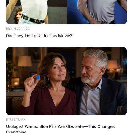
Categories
All
BRAINBERRIES
Unbedingt ausprobieren: Köstliches Rote
Did They Lie To Us In This Movie?
Rüben Rezept wie von Oma!
Einfach unwiderstehlich: Köstliches Gemüse
Curry Rezept wie von Oma
Search
Search
DIRECTMAX
Urologist Warns: Blue Pills Are Obsolete—This Changes
Everything