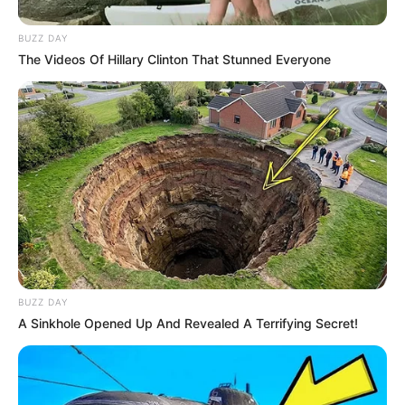
1 TL Paprikapulver, edelsüß
BUZZ DAY
The Videos Of Hillary Clinton That Stunned Everyone
2 TL Zucker
1 EL Tomatenmark oder Ketchup
1 TL Senf
1 TL Essig oder Zitronensaft
1 kleine Gewürzgurke, fein gehackt
Salz und Pfeffer nach Geschmack
BUZZ DAY
A Sinkhole Opened Up And Revealed A Terrifying Secret!
Optional: eine Prise Cayennepfeffer oder
Sambal Oelek für Schärfe