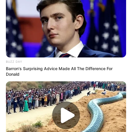
Essiggurken einmal
Cornichons oder
saure Gurken aus Österreich
– der
Geschmack variiert leicht, bleibt aber
köstlich.
Experimentieren:
Wer gerne neue
Geschmacksrichtungen testet, kann
zusätzlich etwas
Honig oder Ahornsirup
BUZZ DAY
für eine süßlichere Variante hinzufügen.
Barron's Surprising Advice Made All The Difference For
Donald
Fazit
„
Unbedingt ausprobieren: Geniales Rezept:
Joppie Sauce Rezept!
“ – dieser Satz trifft den
Nagel auf den Kopf. Denn die legendäre