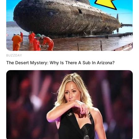
Zubereitung Schritt für
Schritt
Zwiebeln vorbereiten:
Die Zwiebel und
die Gewürzgurke sehr fein hacken, damit
die Sauce eine angenehme Konsistenz
bekommt.
BUZZDAY
The Desert Mystery: Why Is There A Sub In Arizona?
Grundmischung anrühren:
In einer
Schüssel die Mayonnaise mit Curry,
Paprikapulver, Zucker, Tomatenmark,
Senf und Essig verrühren. Alles gut
vermengen, bis eine gleichmäßige Sauce
entsteht.
Frische Zutaten hinzufügen:
Die
gehackte Zwiebel und Gurke unterrühren.
Dadurch bekommt die Sauce ihre