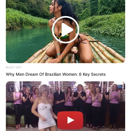
Pommes & Fritten:
Der absolute
Klassiker – knusprige Pommes mit einem
großen Klecks Joppie Sauce.
Snacks & Fingerfood:
Perfekt zu
Nuggets, Mozzarella Sticks oder Onion
Rings.
Burger & Sandwiches:
Als cremiger
BUZZ DAY
Aufstrich verleiht die Sauce jedem Burger
Why Men Dream Of Brazilian Women: 6 Key Secrets
eine besondere Note.
Grillgerichte:
Ideal zu gegrilltem
Hähnchen, Würstchen oder auch
Gemüse.
Fondue & Raclette:
In der Schweiz oder