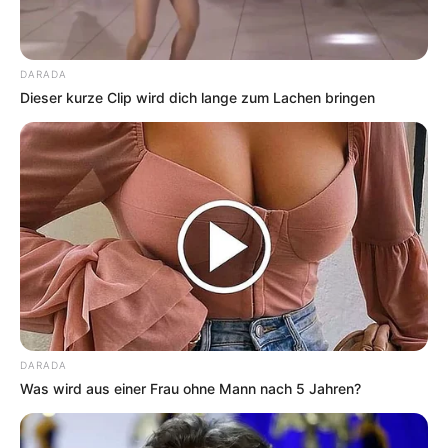
zu Silvester ein echter Geheimtipp –
Joppie Sauce passt hervorragend in jede
Dipschale.
DARADA
Dieser kurze Clip wird dich lange zum Lachen bringen
Praktische Tipps für
den Alltag
Meal Prep:
Bereite die Sauce am Vortag
zu, damit sie richtig durchziehen kann.
Partytauglich:
Joppie Sauce lässt sich
gut in größeren Mengen herstellen und
DARADA
sorgt bei jedem Buffet für Begeisterung.
Was wird aus einer Frau ohne Mann nach 5 Jahren?
Regional variieren:
Probiere statt