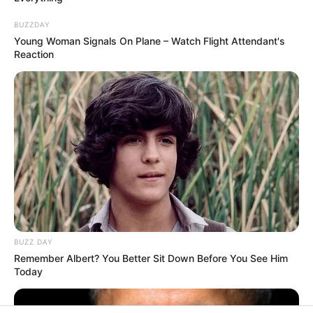
All
Rezepte
BUZZDAY
Young Woman Signals On Plane – Watch Flight Attendant's
Reaction
Thunfischsalat mit Ei & Joghurt – leicht, cremig
und voller Protein!
Verführerisch lecker: Quark-Vanille-
Pfannkuchen ohne Mehl in nur 5 Minuten!
DEI BESTEN HAUSGEMACHTEN EISBEIN
VARIATIONEN
DIE BESTEN SALAT DRESSINGS
die besten hausgemachten BBQ sauce
BUZZ DAY
Remember Albert? You Better Sit Down Before You See Him
variationen
Today