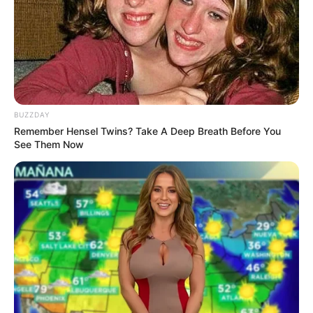
Unbedingt
ausprobieren:
Geniales Rezept:
BUZZDAY
Remember Hensel Twins? Take A Deep Breath Before You
Joppie Sauce
See Them Now
Rezept!
September 12, 2025
by
anna
Einleitung
Wer schon einmal in den Niederlanden Pommes