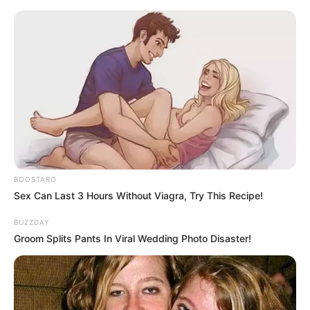
Skip
to
Menu
content
BOOSTARO
Sex Can Last 3 Hours Without Viagra, Try This Recipe!
BUZZDAY
Groom Splits Pants In Viral Wedding Photo Disaster!