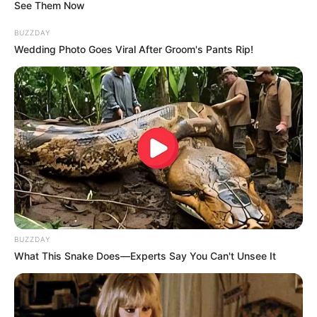
See Them Now
BUZZDAY
Wedding Photo Goes Viral After Groom's Pants Rip!
BUZZDAY
What This Snake Does—Experts Say You Can't Unsee It
In der Welt der kulinarischen und heilenden
Köstlichkeiten gibt es nur wenige Dinge, die so