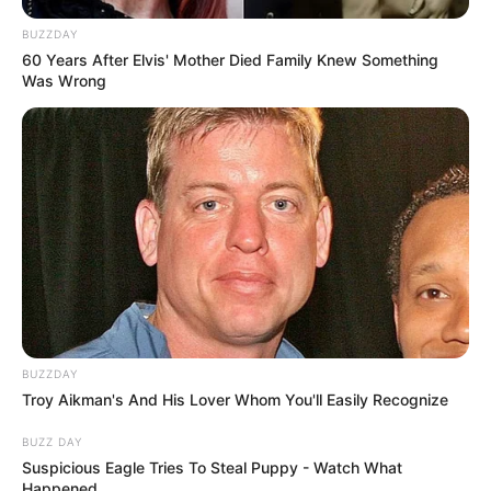
BUZZDAY
60 Years After Elvis' Mother Died Family Knew Something
Was Wrong
BUZZDAY
Troy Aikman's And His Lover Whom You'll Easily Recognize
BUZZ DAY
Suspicious Eagle Tries To Steal Puppy - Watch What
Happened