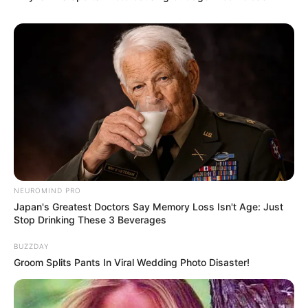
Search
Search
All
Rezepte
NEUROMIND PRO
Japan's Greatest Doctors Say Memory Loss Isn't Age: Just
Stop Drinking These 3 Beverages
BUZZDAY
Thunfischsalat mit Ei & Joghurt – leicht, cremig
Groom Splits Pants In Viral Wedding Photo Disaster!
und voller Protein!
Verführerisch lecker: Quark-Vanille-