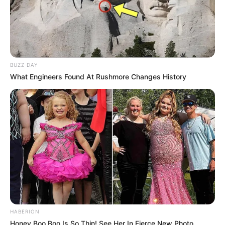
BUZZ DAY
What Engineers Found At Rushmore Changes History
HABERION
Honey Boo Boo Is So Thin! See Her In Fierce New Photo