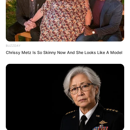
wirkungsvoller Trick, der die Magie dieser
erstaunlichen Knolle noch verstärkt. Also warum
nicht selbst ein Stück Ingwer pflanzen und
sehen, wie weit die Magie dich führen kann?
BUZZDAY
Chrissy Metz Is So Skinny Now And She Looks Like A Model