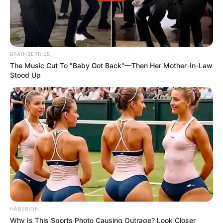
BRAINBERRIES
The Music Cut To "Baby Got Back"—Then Her Mother-In-Law
Stood Up
Categories
All
Ein Geheimnis, um Hortensien zum Blühen
zu bringen: Verwenden Sie dieses Getränk als
Dünger
Backpulver, einen Teelöffel in die Pflanzen
werfen: Was Sie sehen werden, ist
HABERION
außergewöhnlich
Why Is This Sports Photo Causing Outrage? Look Closer