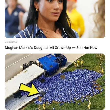
BUZZDAY
Meghan Markle's Daughter All Grown Up — See Her Now!