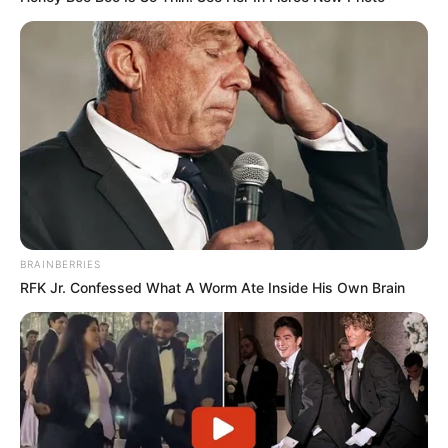
BRAINBERRIES
RFK Jr. Confessed What A Worm Ate Inside His Own Brain