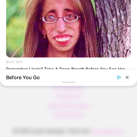
Pfannkuchen ohne Mehl in nur 5 Minuten!
DEI BESTEN HAUSGEMACHTEN EISBEIN
VARIATIONEN
DIE BESTEN SALAT DRESSINGS
die besten hausgemachten BBQ sauce
variationen
BUZZ DAY
Remember Lizzie? Take A Deep Breath Before You See Her
Now
Before You Go
About us
All Categories
Contact Us
home page content
Privacy Policy
© 2026 Lecker Rezepte
• Built with
GeneratePress