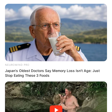
Skip
to
Menu
content
NEUROMIND PRO
Japan's Oldest Doctors Say Memory Loss Isn't Age: Just
Stop Eating These 3 Foods
Ingwerwurzel, mit