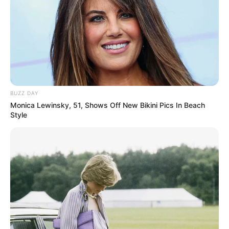
Technik, die wahre Wunder bewirkt. Eine solche
Methode ist das Einbringen von Backpulver in
den Gartenboden. Klingt ungewöhnlich?
Vielleicht. Doch die Ergebnisse sprechen für
sich. Lassen Sie mich Ihnen erklären, warum
das Hinzufügen eines Teelöffels Backpulver in
den Boden eine außergewöhnliche Praxis ist
BUZZ DAY
und welche erstaunlichen Veränderungen Sie in
Monica Lewinsky, 51, Shows Off New Bikini Pics In Beach
Ihrem Garten beobachten können.
Style
Zunächst einmal, was genau ist Backpulver und
warum wird es in der Küche verwendet?
Backpulver ist eine Mischung aus
Natriumbicarbonat (Natron) und einer Säure,
wie zum Beispiel Weinstein oder Zitronensäure.
Wenn es mit Feuchtigkeit und Hitze in
Berührung kommt, setzt es Kohlendioxid frei,
das den Teig aufbläht und für luftige