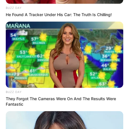
BUZZ DAY
He Found A Tracker Under His Car: The Truth Is Chilling!
BUZZ DAY
They Forgot The Cameras Were On And The Results Were
Fantastic
In der Welt der Gartenarbeit gibt es viele
bewährte Methoden, um das Wachstum und
die Gesundheit Ihrer Pflanzen zu fördern. Doch
manchmal entdeckt man eine unkonventionelle