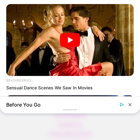
Thunfischsalat mit Ei & Joghurt – leicht, cremig
und voller Protein!
Verführerisch lecker: Quark-Vanille-
Pfannkuchen ohne Mehl in nur 5 Minuten!
DEI BESTEN HAUSGEMACHTEN EISBEIN
VARIATIONEN
DIE BESTEN SALAT DRESSINGS
die besten hausgemachten BBQ sauce
variationen
BRAINBERRIES
Sensual Dance Scenes We Saw In Movies
Before You Go
About us
All Categories
Contact Us
home page content