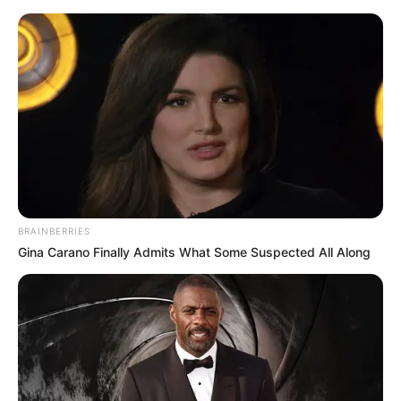
BRAINBERRIES
Gina Carano Finally Admits What Some Suspected All Along
Categories
All
Ingwerwurzel, mit dem Trick des Stücks
multiplizieren Sie es unendlich, ohne 1 Pfennig
herauszunehmen