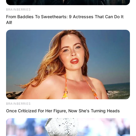
BRAINBERRIES
From Baddies To Sweethearts: 9 Actresses That Can Do It
All!
BRAINBERRIES
Once Criticized For Her Figure, Now She's Turning Heads