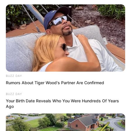
Skip
to
Menu
content
BUZZ DAY
Rumors About Tiger Wood's Partner Are Confirmed
BUZZ DAY
Your Birth Date Reveals Who You Were Hundreds Of Years
Ago
Backpulver, einen