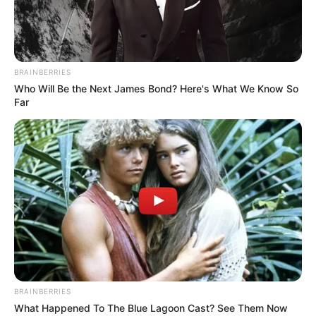
Was sind Mücken- und
Fliegenschutzpflanzen? Hier sind die 7 besten
für die Insektenjagd in diesem Sommer!
BRAINBERRIES
Who Will Be the Next James Bond? Here's What We Know So
Far
Search
Search
All
Rezepte
BRAINBERRIES
What Happened To The Blue Lagoon Cast? See Them Now