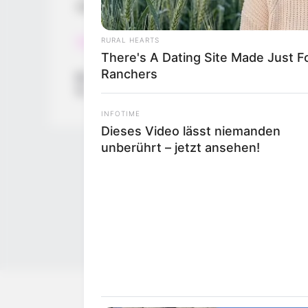
world since they launched the market.
Read more
RURAL HEARTS
There's A Dating Site Made Just 
Ranchers
Categories
All
Tags
Arcade
,
Fidget
,
New
,
Racing
,
Spinner
,
Webgl
,
X
INFOTIME
Dieses Video lässt niemanden
unberührt – jetzt ansehen!