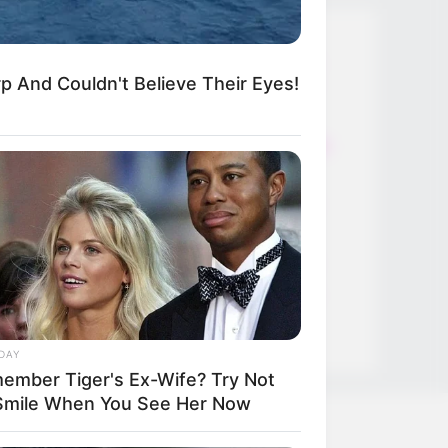
Thunfischsalat mit Ei & Joghurt –
p And Couldn't Believe Their Eyes!
leicht, cremig und voller Protein!
Verführerisch lecker: Quark-
Vanille-Pfannkuchen ohne Mehl in
nur 5 Minuten!
DEI BESTEN HAUSGEMACHTEN
EISBEIN VARIATIONEN
DIE BESTEN SALAT DRESSINGS
die besten hausgemachten BBQ
sauce variationen
DAY
ember Tiger's Ex-Wife? Try Not
Smile When You See Her Now