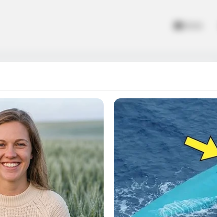
Home
me Racing
ner phenomenon, haven’t you? They’ve rocked the