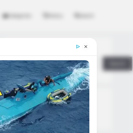
Categories
History
Search
Search
Search
All
Rezepte