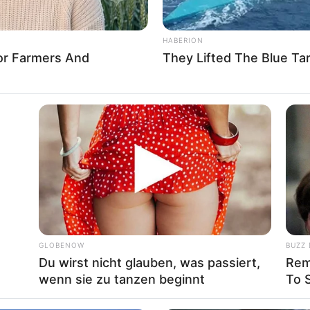
HABERION
For Farmers And
They Lifted The Blue Tar
treme
GLOBENOW
BUZZ 
Du wirst nicht glauben, was passiert,
Rem
wenn sie zu tanzen beginnt
To 
About us