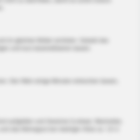
n.
und im gleichen Bräter anrösten. Sobald das
n und kurz karamellisieren lassen.
BRAINBERRIES
s Who Became Real Life
These Photos Make Us N
ren. Den Wein einige Minuten einkochen lassen,
fond aufgießen und Gewürze (Lorbeer, Wacholder,
nd das Rehragout bei niedriger Hitze ca. 1,5–2