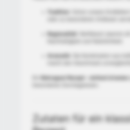
Tradition
: Schon unsere Großelter
oder zu besonderen Anlässen servi
Regionalität
: Rehfleisch stammt of
Nachhaltigkeit und Natürlichkeit.
Aromatik
: Die Kombination aus kr
macht den Geschmack unvergleichl
Ein
Rehragout Rezept – einfach & lecker
besonderes Sonntagsessen.
Zutaten für ein klas