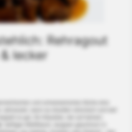
tehlich: Rehragout
 & lecker
terreichischen und schweizerischen Küche eine
en Jahreszeit, wenn es draußen stürmisch und kalt
oppelt so gut. Ein Klassiker, der auf keinem
t
. Saftiges Wildfleisch, langsam geschmort in