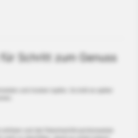
 für Schritt zum Genuss
BRAINBERRIES
BRAIN
xury
10 Epic Failures That Were Completely
Sen
Preventable — Find Out
Mov
hneiden und trocken tupfen. So brät es später
omen.
 erhitzen und die Fleischwürfel portionsweise
h nicht zu überfüllen, damit es schön bräunt.