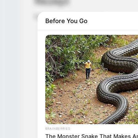
Rezept
Für 4 Personen benötigst du:
Before You Go
800 g Rehschulter oder Rehkeule (
2 Zwiebeln
2 Karotten
½ Sellerieknolle
2 EL Butterschmalz oder Öl
2 EL Tomatenmark
250 ml Rotwein (trocken)
BRAINBERRIES
The Monster Snake That Makes An