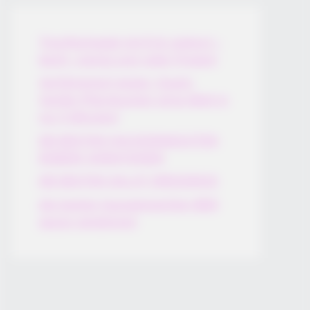
Thunfischsalat mit Ei & Joghurt –
leicht, cremig und voller Protein!
Verführerisch lecker: Quark-
Vanille-Pfannkuchen ohne Mehl in
nur 5 Minuten!
DEI BESTEN HAUSGEMACHTEN
EISBEIN VARIATIONEN
DIE BESTEN SALAT DRESSINGS
die besten hausgemachten BBQ
sauce variationen