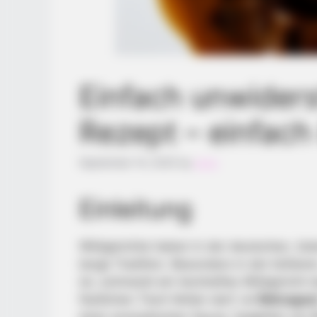
Einfach unwiders
Rezept – einfach
September 14, 2025
by
anna
Einleitung
Wildgerichte haben in der deutschen, ös
lange Tradition. Besonders in der kühler
ist, schmeckt ein herzhaftes Wildgericht d
festlichen Tisch fehlen darf, ist
Rehragou