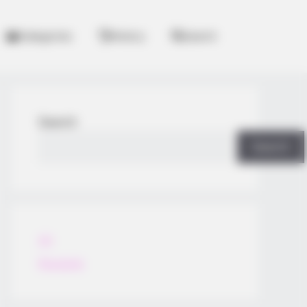
Categories
History
Search
Search
Search
All
Rezepte