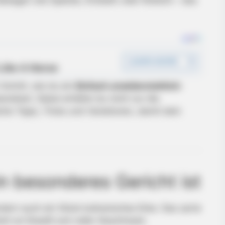
Beilagen wie Spätzle, Knödeln oder Rotkohl – das
 Schritt, wie du ein
Einfach unwiderstehlich:
reitest. Dabei erhältst du nicht nur die
che Tipps, Tricks und Variationen, damit dein
 besonderes Gericht ist
ndern auch ein Stück kulinarisches Erbe. Das zarte
eich an Eiweiß und voller Geschmack.