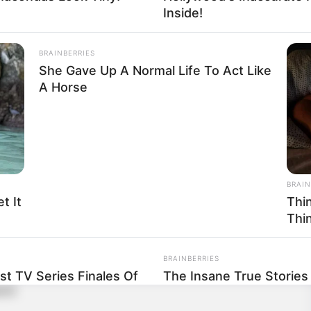
Inside!
BRAINBERRIES
She Gave Up A Normal Life To Act Like
A Horse
ch)
BRAIN
t It
Thi
m Binden)
Thi
 Geschmack:
BRAINBERRIES
st TV Series Finales Of
The Insane True Stories
eck