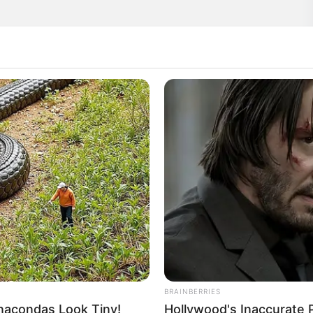
gewürfelt)
BRAINBERRIES
acondas Look Tiny!
Hollywood's Inaccurate P