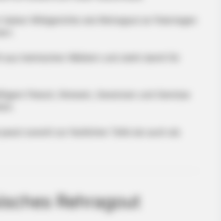
n haben Wildgerichte wie Rehragout an Feiertagen
ert.
t aus heimischen Wäldern und steht damit für
äftigem Fleisch, Rotwein, Gewürzen und Gemüse
ich.
passt sowohl zur festlichen Tafel als auch als
sisches Rehragout