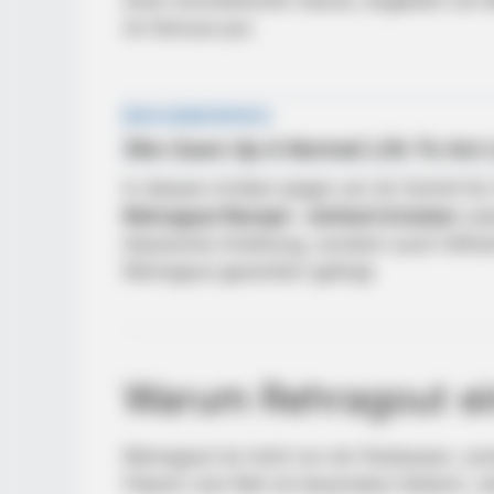
einer aromatischen Sauce, begleitet von 
ist Genuss pur.
In diesem Artikel zeigen wir dir Schritt für
Rehragout Rezept – einfach & lecker
zube
klassische Anleitung, sondern auch hilfrei
Rehragout garantiert gelingt.
Warum Rehragout ein
Rehragout ist nicht nur ein Festessen, so
Fleisch vom Reh ist besonders fettarm, r