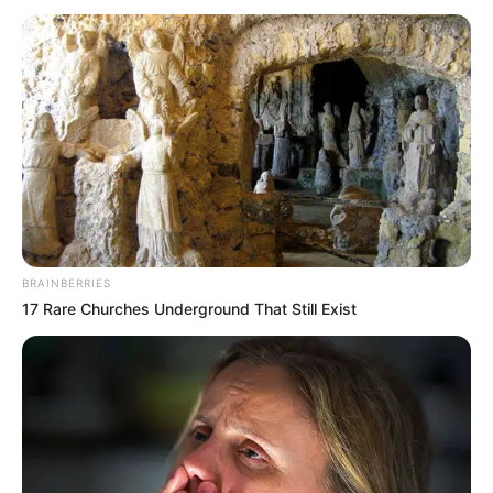
Chop Suey – ein Gericht, das seine Wurzeln in
der chinesisch-amerikanischen Küche hat und
längst auch in deutschen, österreichischen und
schweizerischen Küchen Einzug gehalten hat.
Besonders beliebt ist die Variante, die noch wie
von Oma zubereitet wird: herzhaft, einfach und
voller Geschmack.
BRAINBERRIES
17 Rare Churches Underground That Still Exist