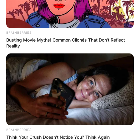
eine bunte Mischung an Zutaten. Hier ein
klassisches Grundrezept für 4 Personen:
Gemüse:
BRAINBERRIES
Busting Movie Myths! Common Clichés That Don't Reflect
2 Paprika (rot und grün)
Reality
2 Karotten
1 Stange Staudensellerie
200 g Sojasprossen
150 g Zuckerschoten
1 Zwiebel
BRAINBERRIES
2 Knoblauchzehen
Think Your Crush Doesn't Notice You? Think Again