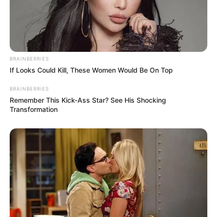
1 TL Sesamöl
Salz und Pfeffer nach Geschmack
Zum Braten:
BRAINBERRIES
If Looks Could Kill, These Women Would Be On Top
3 EL Pflanzenöl
BRAINBERRIES
Remember This Kick-Ass Star? See His Shocking
Transformation
Schritt-für-Schritt
Anleitung
1. Vorbereitung
Fleisch in dünne Streifen schneiden.