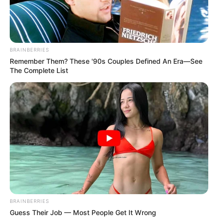
ausprobieren:
Köstliches Chop
BRAINBERRIES
Suey Rezept wie
Remember Them? These '90s Couples Defined An Era—See
The Complete List
von Oma!
September 12, 2025
by
anna
Einleitung
Wer kennt es nicht: Der verlockende Duft von
frisch gebratenem Gemüse, zarten
Fleischstückchen und einer würzigen Sauce,
BRAINBERRIES
der sofort Appetit macht. Genau das bietet
Guess Their Job — Most People Get It Wrong