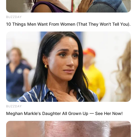
BUZZDAY
10 Things Men Want From Women (That They Won't Tell You).
BUZZDAY
Meghan Markle's Daughter All Grown Up — See Her Now!