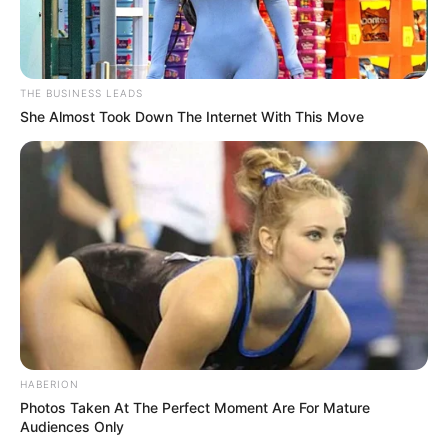
THE BUSINESS LEADS
She Almost Took Down The Internet With This Move
HABERION
Photos Taken At The Perfect Moment Are For Mature
Audiences Only