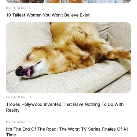
Was ist Chop Suey
BRAINBERRIES
überhaupt?
10 Tallest Women You Won't Believe Exist
Der Begriff
Chop Suey
bedeutet übersetzt so
viel wie „gemischte Stücke“. Ursprünglich
entstand das Gericht im 19. Jahrhundert in den
USA, als chinesische Einwanderer aus
einfachen Zutaten eine schmackhafte Mahlzeit
zauberten. Heute gilt es als Klassiker der
asiatisch inspirierten Küche.
Typisch für Chop Suey sind:
BRAINBERRIES
Tropes Hollywood Invented That Have Nothing To Do With
Reality
Viel frisches Gemüse
(z. B. Paprika,
Karotten, Sojasprossen, Sellerie oder
BRAINBERRIES
Zuckerschoten)
It's The End Of The Road: The Worst TV Series Finales Of All
Time