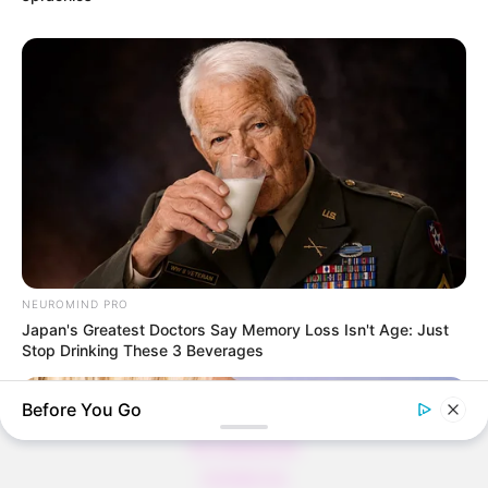
Thunfischsalat mit Ei & Joghurt – leicht, cremig
und voller Protein!
Verführerisch lecker: Quark-Vanille-
Pfannkuchen ohne Mehl in nur 5 Minuten!
DEI BESTEN HAUSGEMACHTEN EISBEIN
VARIATIONEN
DIE BESTEN SALAT DRESSINGS
die besten hausgemachten BBQ sauce
NEUROMIND PRO
variationen
Japan's Greatest Doctors Say Memory Loss Isn't Age: Just
Stop Drinking These 3 Beverages
Before You Go
About us
All Categories
Contact Us