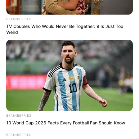
Gemüse gründlich waschen und
ebenfalls in mundgerechte Stücke
BRAINBERRIES
zerkleinern.
TV Couples Who Would Never Be Together: 9 Is Just Too
Weird
Speisestärke mit etwas kalter Brühe
verrühren, um später die Sauce zu
binden.
2. Fleisch anbraten
In einem Wok oder einer großen Pfanne das Öl
erhitzen und das Fleisch kräftig anbraten, bis
es goldbraun ist. Herausnehmen und
beiseitestellen.
BRAINBERRIES
10 World Cup 2026 Facts Every Football Fan Should Know
3. Gemüse garen
BRAINBERRIES