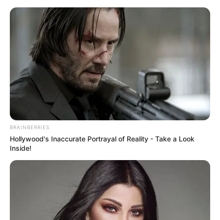
Fleisch oder Alternative:
400 g Hähnchenbrustfilet (alternativ
Rindfleisch, Schweinefleisch oder Tofu)
Sauce:
4 EL Sojasauce
BRAINBERRIES
250 ml Gemüse- oder Hühnerbrühe
Hollywood's Inaccurate Portrayal of Reality - Take a Look
Inside!
1 EL Speisestärke
1 EL Austernsauce (optional, für
intensiveren Geschmack)