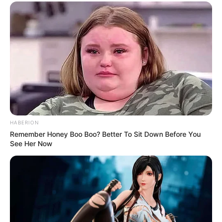
HABERION
Remember Honey Boo Boo? Better To Sit Down Before You
See Her Now
Categories
All