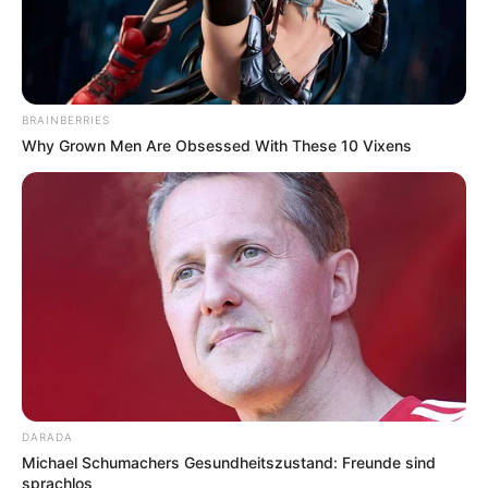
Genuss pur: Geniales Rezept: Buchteln
Rezept jetzt testen!
Unbedingt ausprobieren: Köstliches Grüner
Smoothie Rezept wie von Oma!
BRAINBERRIES
Why Grown Men Are Obsessed With These 10 Vixens
Search
Search
All
Rezepte
DARADA
Michael Schumachers Gesundheitszustand: Freunde sind
sprachlos