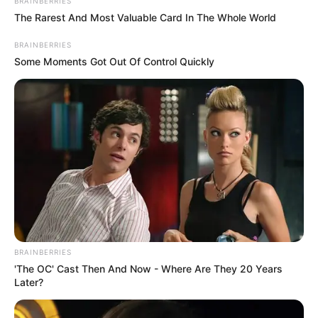
BRAINBERRIES
The Rarest And Most Valuable Card In The Whole World
Tipp 4: Schärfe anpassen
BRAINBERRIES
Some Moments Got Out Of Control Quickly
Magst du es würziger? Einfach frische
Chilischoten oder etwas Sambal Oelek in die
Sauce geben.
Warum Chop Suey wie
von Oma so besonders
ist
BRAINBERRIES
'The OC' Cast Then And Now - Where Are They 20 Years
Later?
Omas Rezepte haben eines gemeinsam: Sie
sind bodenständig, authentisch und voller