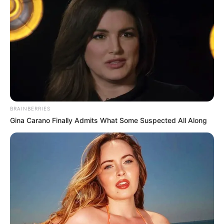
Liebe. Während viele moderne Chop-Suey-
Rezepte auf schnelle Fertigprodukte setzen,
legt die traditionelle Küche Wert auf frische
Zutaten und sorgfältige Zubereitung. Genau
das macht das
Chop Suey Rezept wie von
Oma
so einzigartig.
Es erinnert an gemütliche Familienessen, bei
denen alle gemeinsam am Tisch sitzen und sich
BRAINBERRIES
das bunte Pfannengericht schmecken lassen.
Gina Carano Finally Admits What Some Suspected All Along
Fazit
Unbedingt ausprobieren: Köstliches Chop
Suey Rezept wie von Oma!
Dieses Gericht ist