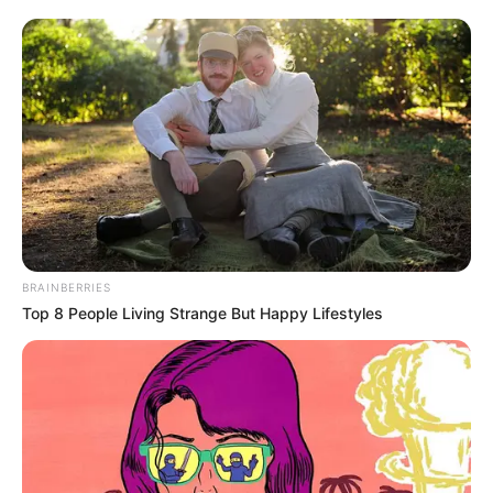
Zartes Fleisch
(meist Huhn, Rind oder
Schwein, aber auch Garnelen oder Tofu)
Aromatische Sauce
auf Basis von
Sojasauce, Brühe und Gewürzen
Damit vereint Chop Suey das Beste aus beiden
Welten: Leichte, gesunde Zutaten und kräftige
Aromen.
BRAINBERRIES
Top 8 People Living Strange But Happy Lifestyles
Zutatenliste für Chop
Suey wie von Oma
Damit dein Chop Suey gelingt, benötigst du