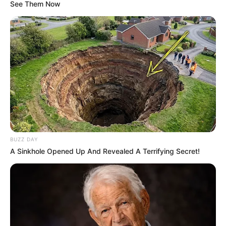
See Them Now
Köstliches Langosch Rezept wie von Oma
begeistert alle!>
, das authentisch, einfach
nachzumachen und garantiert unwiderstehlich
ist.
BUZZ DAY
A Sinkhole Opened Up And Revealed A Terrifying Secret!