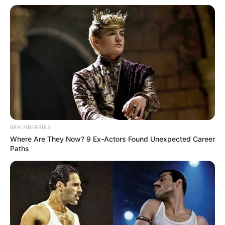
Categories
All
Einfach unwiderstehlich: Perfektes
Frühlingsrollen Rezept für jede Gelegenheit
Einfach unwiderstehlich: Geniales Rezept:
Grießschnitten Rezept
BRAINBERRIES
Where Are They Now? 9 Ex-Actors Found Unexpected Career
Paths
Search
Search