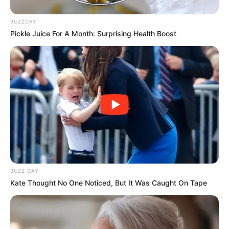
1 TL Salz
BUZZDAY
Pickle Juice For A Month: Surprising Health Boost
2 EL Pflanzenöl
1 Knoblauchzehe (optional, für den
klassischen Geschmack)
Öl zum Frittieren (z. B. Sonnenblumenöl)
Optional für den Belag:
Sauerrahm oder Crème fraîche
BUZZ DAY
Kate Thought No One Noticed, But It Was Caught On Tape
Geriebener Käse (Gouda, Emmentaler)
Frischer Knoblauch, fein gehackt