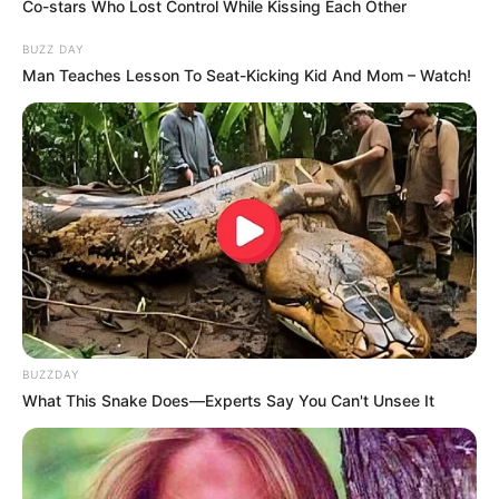
Co-stars Who Lost Control While Kissing Each Other
Außen knusprig, innen weich
BUZZ DAY
Man Teaches Lesson To Seat-Kicking Kid And Mom – Watch!
Beliebig belegbar: klassisch mit
Knoblauch, Sauerrahm oder Käse
Synonyme und verwandte Begriffe:
Langos,
ungarischer Teigfladen, Hefefladen, frittiertes
Gebäck.
Die perfekte
BUZZDAY
Zubereitung – Schritt
What This Snake Does—Experts Say You Can't Unsee It
für Schritt