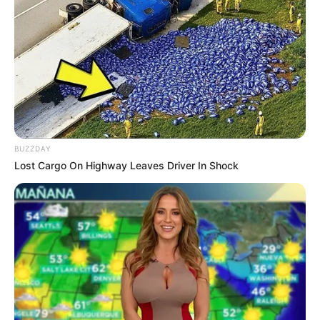
schmecken sie am besten.
Schritt 4: Klassischer Belag
Ein
<Schon probiert? Köstliches Langosch
Rezept wie von Oma begeistert alle!>
BUZZDAY
schmeckt traditionell so:
Lost Cargo On Highway Leaves Driver In Shock
Knoblauchzehe zerdrücken und mit
etwas Öl oder Wasser verrühren
Den Fladen damit bestreichen
Optional mit Sauerrahm und geriebenem
Käse bestreuen