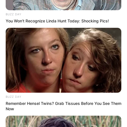
Warum dieses Rezept
begeistert
BUZZ DAY
You Won't Recognize Linda Hunt Today: Shocking Pics!
Das
<Schon probiert? Köstliches Langosch
Rezept wie von Oma begeistert alle!>
vereint
Tradition und Einfachheit:
Authentischer Geschmack wie vom
Jahrmarkt
Flexibel belegbar nach Geschmack
Schnell zuzubereiten, auch für Anfänger
BUZZ DAY
Remember Hensel Twins? Grab Tissues Before You See Them
Die Kombination aus fluffigem Hefeteig und
Now
knuspriger Kruste macht Langosch zu einem
echten Genussmoment – ob als Snack