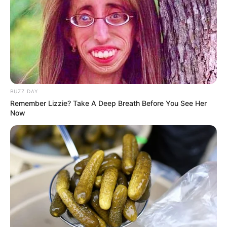
Ein
<Schon probiert? Köstliches Langosch
Rezept wie von Oma begeistert alle!>
lebt von
der richtigen Teigkonsistenz und dem
sorgfältigen Frittieren. Hier ist die Schritt-für-
Schritt-Anleitung:
Zutatenliste
BUZZ DAY
Remember Lizzie? Take A Deep Breath Before You See Her
Für ca. 6–8 Langosch benötigst du:
Now
500 g Weizenmehl (Type 550)
1 Päckchen Trockenhefe oder 25 g frische
Hefe
250 ml lauwarme Milch
1 TL Zucker