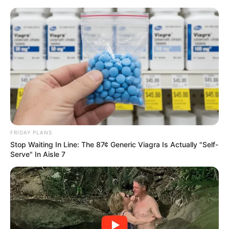
Skip
to
Menu
content
FRIDAY PLANS
Stop Waiting In Line: The 87¢ Generic Viagra Is Actually "Self-
Serve" In Aisle 7
Schon probiert?