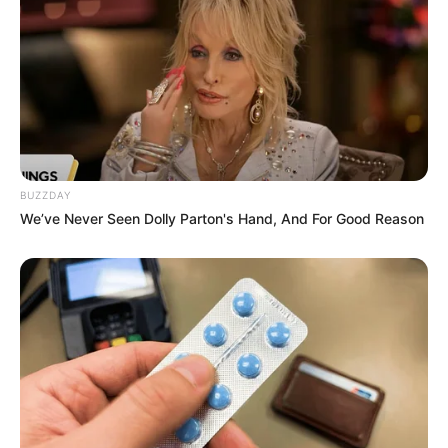
bemehlten Arbeitsfläche kurz
durchkneten.
Portionen abstechen (ca. 100–120 g pro
Langosch).
Jede Portion zu einem runden Fladen von
etwa 15 cm Durchmesser formen.
BUZZDAY
We’ve Never Seen Dolly Parton's Hand, And For Good Reason
Den Fladen leicht in der Mitte eindrücken,
damit er beim Frittieren gleichmäßig
aufgeht.
Tipp:
Für authentischen Geschmack die Fladen
nicht zu dünn ausrollen – außen knusprig, innen
fluffig!