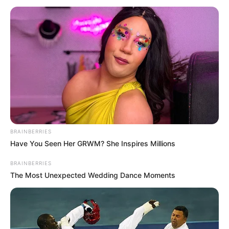
auch zuhause lassen sich Burritos ganz einfach
zubereiten. In diesem Beitrag erfährst du alles
über das Thema
„Schon probiert? Burittos
Rezept – einfach & lecker begeistert alle!“
–
von der klassischen Zubereitung über kreative
Varianten bis hin zu wertvollen Tipps, wie deine
Burritos garantiert gelingen.
BRAINBERRIES
Have You Seen Her GRWM? She Inspires Millions
BRAINBERRIES
The Most Unexpected Wedding Dance Moments