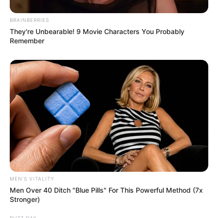
BRAINBERRIES
They're Unbearable! 9 Movie Characters You Probably
Remember
Categories
All
Einfach unwiderstehlich: Kürbiskuchen
Rezept – einfach & lecker
Geniales Rezept: Kartoffelrösti Rezept –
MEN'S VITALITY
dein neues Lieblingsgericht
Men Over 40 Ditch "Blue Pills" For This Powerful Method (7x
Stronger)
BUZZ DAY