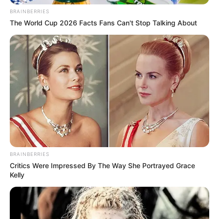
BRAINBERRIES
1 Dose schwarze Bohnen (abgespült)
The World Cup 2026 Facts Fans Can't Stop Talking About
150 g Reis (gekocht)
1 Paprika (rot oder gelb, gewürfelt)
1 Zwiebel (fein gehackt)
1 Dose Mais
100 g geriebener Cheddar oder Gouda
BRAINBERRIES
2 EL Tomatenmark
Critics Were Impressed By The Way She Portrayed Grace
Kelly
1 Dose stückige Tomaten
Salz, Pfeffer, Paprikapulver,