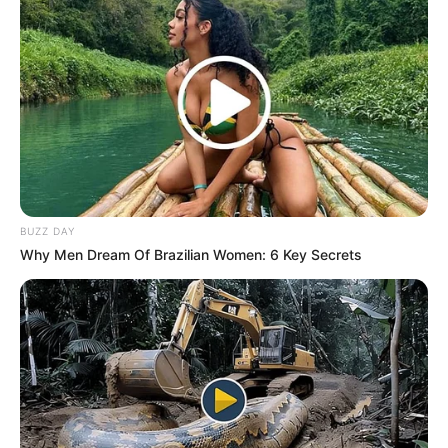
5. Beilagen-Ideen
Typische Beilagen sind Nachos, Salsa,
Guacamole oder ein frischer
Krautsalat
. Auch
ein kühles Bier oder eine Margarita passt
hervorragend dazu.
BUZZ DAY
Why Men Dream Of Brazilian Women: 6 Key Secrets
Warum dieses Rezept
alle begeistert
Das Schöne an Burritos ist ihre
Anpassungsfähigkeit. Jeder kann sie nach
eigenem Geschmack füllen – mit Fleisch,