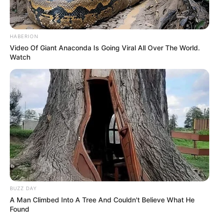
Gemüse oder rein pflanzlich. Genau deshalb ist
das Motto „
Schon probiert? Burittos Rezept –
einfach & lecker begeistert alle!
“ so treffend.
HABERION
Video Of Giant Anaconda Is Going Viral All Over The World.
Sie eignen sich:
Watch
Für die schnelle Feierabendküche
Als Highlight bei Partys oder
Familienessen
Für unterwegs oder als Büro-Snack
Als gesunde, ausgewogene Mahlzeit mit
viel Gemüse und Eiweiß
BUZZ DAY
A Man Climbed Into A Tree And Couldn't Believe What He
Found