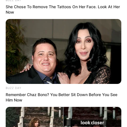
She Chose To Remove The Tattoos On Her Face. Look At Her
Search
Now
Search
All
Rezepte
BUZZ DAY
Thunfischsalat mit Ei & Joghurt – leicht, cremig
Remember Chaz Bono? You Better Sit Down Before You See
und voller Protein!
Him Now
Verführerisch lecker: Quark-Vanille-
Pfannkuchen ohne Mehl in nur 5 Minuten!
DEI BESTEN HAUSGEMACHTEN EISBEIN