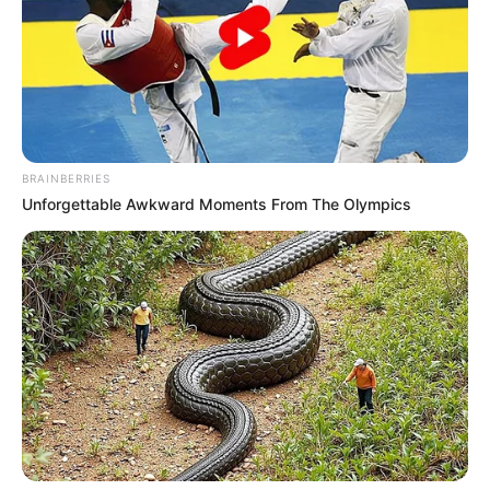
Ob für ein schnelles Abendessen, als Party-
BRAINBERRIES
Food oder Meal-Prep für die Woche: Dieses
Unforgettable Awkward Moments From The Olympics
Rezept überzeugt nicht nur durch seinen
Geschmack, sondern auch durch die
unkomplizierte Zubereitung.
Was sind Burritos
eigentlich?