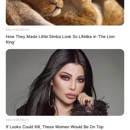
Schon probiert?
Burittos Rezept –
einfach & lecker
BRAINBERRIES
How They Made Little Simba Look So Lifelike in 'The Lion
begeistert alle!
King'
September 23, 2025
by
anna
Einführung
Wer schon einmal in Mexiko war oder in einem
mexikanischen Restaurant gegessen hat, kennt
sie:
Burritos
– die köstlich gefüllten Teigrollen,
die weltweit Kultstatus genießen. Doch dafür
BRAINBERRIES
muss man nicht ins Restaurant gehen, denn
If Looks Could Kill, These Women Would Be On Top