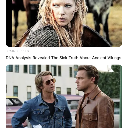
Kreuzkümmel, Chili nach Geschmack
Zum Garnieren:
Guacamole
Saure Sahne oder Crème fraîche
BRAINBERRIES
DNA Analysis Revealed The Sick Truth About Ancient Vikings
Frischer Koriander
Schritt-für-Schritt
Anleitung
1. Reis kochen