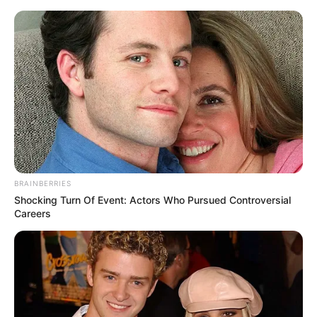
Skip
to
Menu
content
BRAINBERRIES
Shocking Turn Of Event: Actors Who Pursued Controversial
Careers