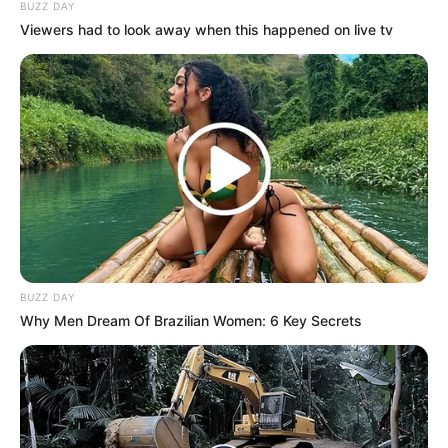
BUZZ DAY
Viewers had to look away when this happened on live tv
Search
Search
All
Rezepte
BUZZ DAY
Why Men Dream Of Brazilian Women: 6 Key Secrets
Thunfischsalat mit Ei & Joghurt – leicht, cremig
und voller Protein!
Verführerisch lecker: Quark-Vanille-
Pfannkuchen ohne Mehl in nur 5 Minuten!