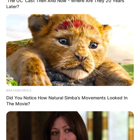
'The OC' Cast Then And Now - Where Are They 20 Years
Later?
BRAINBERRIES
Did You Notice How Natural Simba’s Movements Looked In
The Movie?