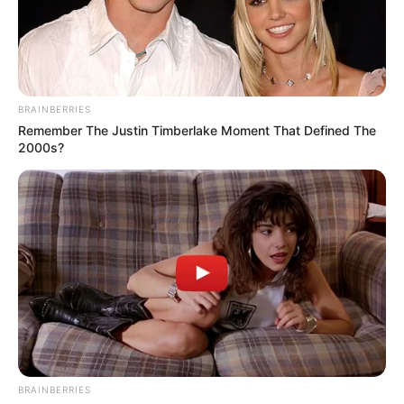
BRAINBERRIES
Remember The Justin Timberlake Moment That Defined The
2000s?
Saftiger
Apfelkuchen mit
Vanillepuddingpulv
er – in 45 Minuten
BRAINBERRIES