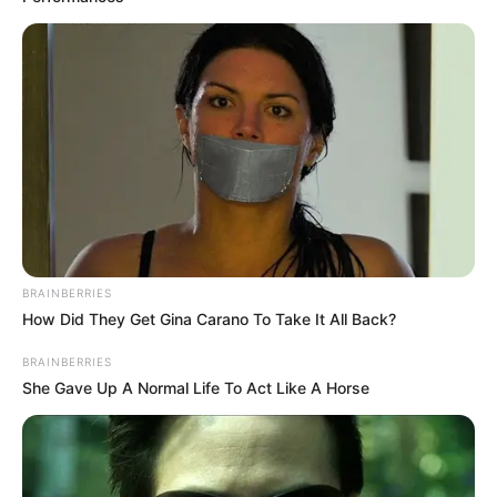
Quarkkuchen vom
BRAINBERRIES
Blech mit
How Did They Get Gina Carano To Take It All Back?
BRAINBERRIES
Vanillepudding –
She Gave Up A Normal Life To Act Like A Horse
der beste, den ich