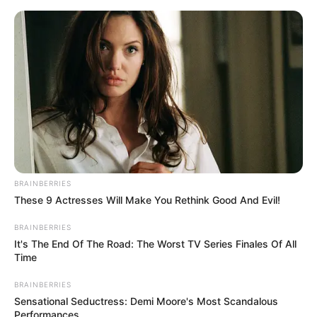
Skip
to
Menu
content
BRAINBERRIES
These 9 Actresses Will Make You Rethink Good And Evil!
BRAINBERRIES
It's The End Of The Road: The Worst TV Series Finales Of All
Time
BRAINBERRIES
Sensational Seductress: Demi Moore's Most Scandalous
Performances