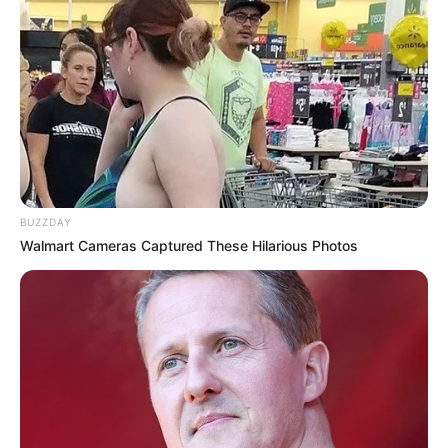
Search
Search
All
Rezepte
BUZZDAY
Walmart Cameras Captured These Hilarious Photos
Thunfischsalat mit Ei & Joghurt – leicht, cremig
und voller Protein!
Verführerisch lecker: Quark-Vanille-
Pfannkuchen ohne Mehl in nur 5 Minuten!
DEI BESTEN HAUSGEMACHTEN EISBEIN