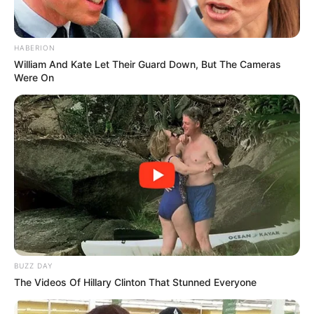
HABERION
William And Kate Let Their Guard Down, But The Cameras
Were On
Categories
Rezepte
Bunter Gurkensalat für den Winter
Bienenstich-Biskuitrolle
BUZZ DAY
The Videos Of Hillary Clinton That Stunned Everyone