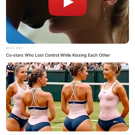
Prep geeignet!
Eine tolle One-Pot-Mahlzeit für Groß und
Klein!
BUZZ DAY
Co-stars Who Lost Control While Kissing Each Other