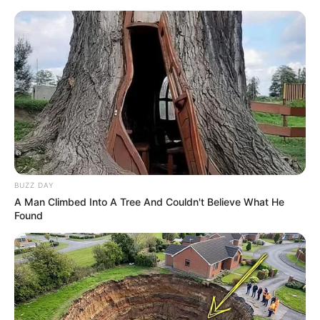
Skip
to
Menu
content
BUZZ DAY
A Man Climbed Into A Tree And Couldn't Believe What He
Found