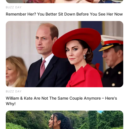
BUZZ DAY
Remember Her? You Better Sit Down Before You See Her Now
BUZZ DAY
William & Kate Are Not The Same Couple Anymore – Here's
Zutaten:
Why!
500 g gemischtes Hackfleisch (oder
Rinder-/Geflügelhack)
600 g Kartoffeln (vorwiegend festkochend, z. B.