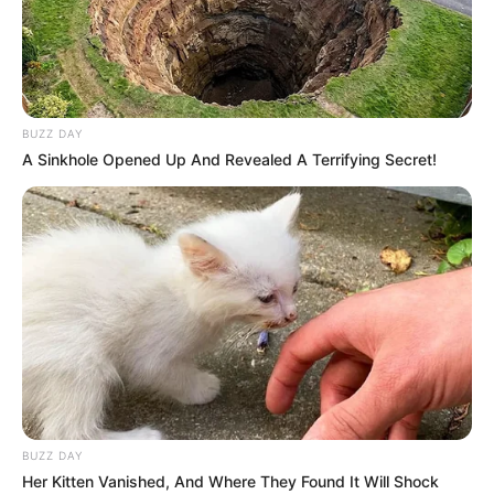
BUZZ DAY
A Sinkhole Opened Up And Revealed A Terrifying Secret!
Paprika-Kartoffel-
Pfanne mit
Hackfleisch –
einfach, würzig
BUZZ DAY
Her Kitten Vanished, And Where They Found It Will Shock