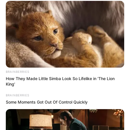
Categories
Rezepte
BRAINBERRIES
How They Made Little Simba Look So Lifelike in 'The Lion
Omas DDR-Brötchen – Einfach, knusprig und
King'
wie früher!
BRAINBERRIES
Megasaftige Frikadellen aus dem Backofen
Some Moments Got Out Of Control Quickly
– außen knusprig, innen superzart!