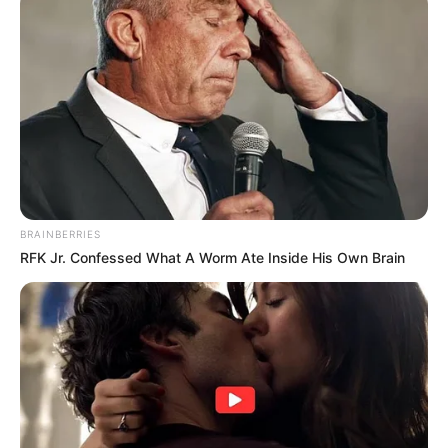
BRAINBERRIES
RFK Jr. Confessed What A Worm Ate Inside His Own Brain