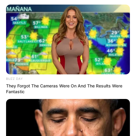
Skip
to
Menu
content
Omas Schinken-
Käse Blätterteig-
BUZZ DAY
Röllchen
They Forgot The Cameras Were On And The Results Were
Fantastic
September 9, 2025
by
Mia_Becker