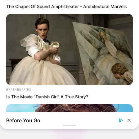
The Chapel Of Sound Amphitheater - Architectural Marvels
Thunfischsalat mit Ei & Joghurt – leicht, cremig
und voller Protein!
Verführerisch lecker: Quark-Vanille-
Pfannkuchen ohne Mehl in nur 5 Minuten!
DEI BESTEN HAUSGEMACHTEN EISBEIN
VARIATIONEN
DIE BESTEN SALAT DRESSINGS
die besten hausgemachten BBQ sauce
BRAINBERRIES
variationen
Is The Movie "Danish Girl" A True Story?
Before You Go
About us
All Categories