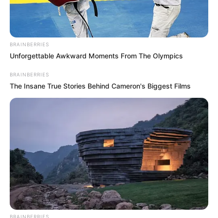
Faule-Weiber-Kuchen – der wohl einfachste
Quarkkuchen der Welt
Perfektes Number Cake Rezept für jede
BRAINBERRIES
Gelegenheit – dein neues Lieblingsgericht
Unforgettable Awkward Moments From The Olympics
BRAINBERRIES
The Insane True Stories Behind Cameron's Biggest Films
Search
Search
All
Rezepte
BRAINBERRIES