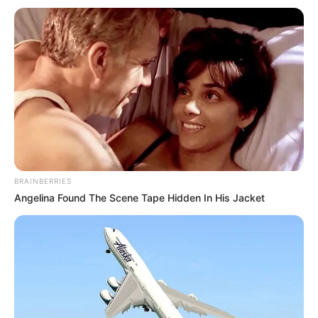
– 6-8 Scheiben Kochschinken (auch
geräucherter Schinken möglich)
– 6-8 Scheiben Käse, z.B. Gouda oder Edamer
(Käse nach Wahl)
– 1 Ei zum Bestreichen
– Optional: frische Kräuter wie Thymian oder
Petersilie zur Dekoration
Zubereitung
1. Blätterteig ausrollen und gleichmäßig mit
verquirltem Ei bestreichen.
BRAINBERRIES
2. Schinkenscheiben nebeneinander auf den
Angelina Found The Scene Tape Hidden In His Jacket
Teig legen.
3. Käse auf den Schinken legen.
4. Den Teig vorsichtig aufrollen.
5. Die Rolle in ca. 2-3 cm breite Scheiben
schneiden.
6. Die Scheiben auf ein mit Backpapier belegtes
Blech legen, mit Ei bestreichen.