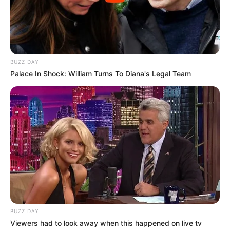
BUZZ DAY
Palace In Shock: William Turns To Diana's Legal Team
Zutaten
BUZZ DAY
Viewers had to look away when this happened on live tv
– 1 Rolle Blätterteig (alternativ selbstgemachter)