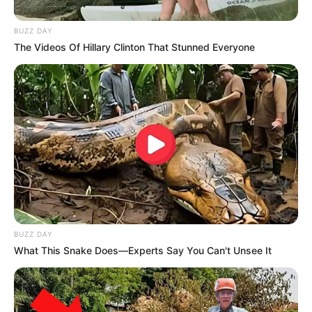
BUZZ DAY
The Videos Of Hillary Clinton That Stunned Everyone
BUZZ DAY
Zutaten
What This Snake Does—Experts Say You Can't Unsee It
– 250 g Weichweizengrieß (Alternativ
Hartweizengrieß)
– 1 Ei (optional für mehr Bindung)