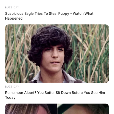
Skip
BUZZ DAY
to
Menu
Suspicious Eagle Tries To Steal Puppy - Watch What
content
Happened
Omas
Grießklößchen
September 12, 2025
by
Mia_Becker
BUZZ DAY
Remember Albert? You Better Sit Down Before You See Him
Today