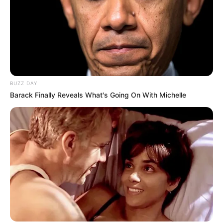
Search
All
BUZZ DAY
Rezepte
Barack Finally Reveals What's Going On With Michelle
Thunfischsalat mit Ei & Joghurt – leicht, cremig
und voller Protein!
Verführerisch lecker: Quark-Vanille-
Pfannkuchen ohne Mehl in nur 5 Minuten!
DEI BESTEN HAUSGEMACHTEN EISBEIN
VARIATIONEN