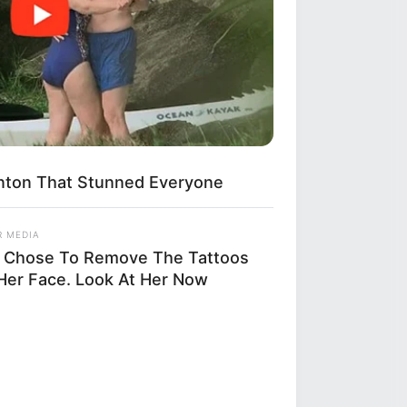
linton That Stunned Everyone
R MEDIA
 Chose To Remove The Tattoos
Her Face. Look At Her Now