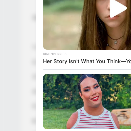
Zubereitung
1. Ofen auf 180 °C vorheizen.
BRAINBERRIES
Her Story Isn't What You Think—You
2. Äpfel schälen, entkernen und in kleine
3. Eier und Zucker schaumig schlagen. Bu
4. Mehl, Backpulver und Salz mischen un
5. Apfelstücke unter den Teig heben.
6. Teig in gefettete Springform füllen. Mi