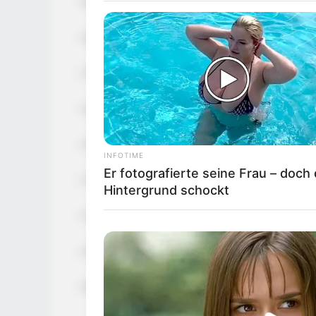
– 500 g Äpfel (z.B. Boskop oder Elstar, alt
– 200 g Mehl (Weizen oder Dinkel)
– 150 g Zucker (kann durch Rohrzucker o
– 2 Eier
– 100 g Butter (oder Margarine)
INFOTIME
Er fotografierte seine Frau – doch
– 1 Päckchen Backpulver
Hintergrund schockt
– 1 Prise Salz
– 100 ml Milch (oder pflanzliche Milch)
– Optional: Zimt, Vanillezucker oder Mand