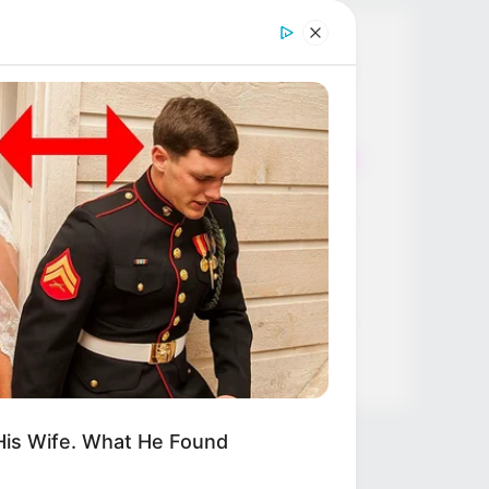
Thunfischsalat mit Ei & Joghurt –
leicht, cremig und voller Protein!
Verführerisch lecker: Quark-
Vanille-Pfannkuchen ohne Mehl in
nur 5 Minuten!
DEI BESTEN HAUSGEMACHTEN
EISBEIN VARIATIONEN
DIE BESTEN SALAT DRESSINGS
die besten hausgemachten BBQ
sauce variationen
His Wife. What He Found