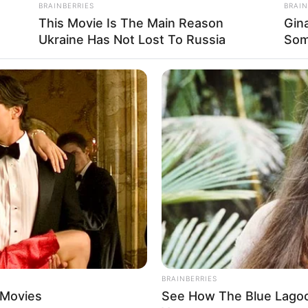
BRAINBERRIES
BRAIN
robe machen).
This Movie Is The Main Reason
Gin
Ukraine Has Not Lost To Russia
Som
vieren
rs lecker
iebe #fblifestyle
BRAINBERRIES
 Movies
See How The Blue Lagoo