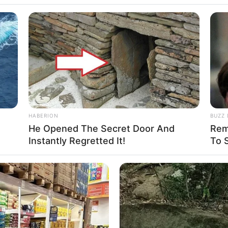
HABERION
BUZZ 
He Opened The Secret Door And
Rem
Instantly Regretted It!
To 