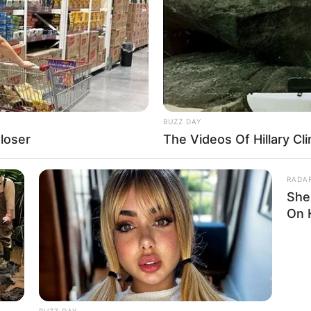
BUZZ DAY
loser
The Videos Of Hillary C
RADA
She
On 
BUZZ DAY