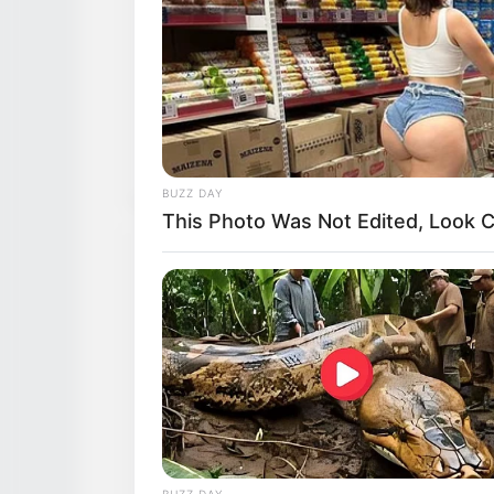
BUZZ DAY
This Photo Was Not Edited, Look C
BUZZ DAY