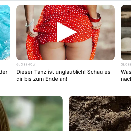
ernativ Birnen)
der Honig ersetzt werden)
GLOBENOW
GLOB
 der
Dieser Tanz ist unglaublich! Schau es
Was
dir bis zum Ende an!
nac
elsplitter zum Bestreuen