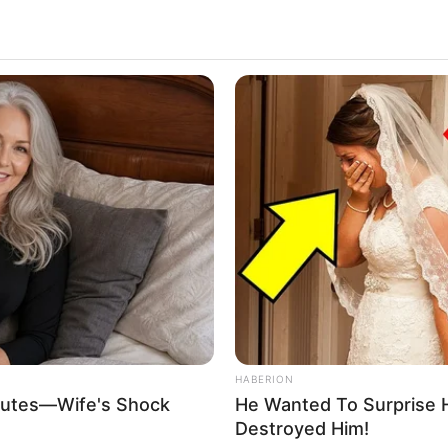
HABERION
inutes—Wife's Shock
He Wanted To Surprise 
Destroyed Him!