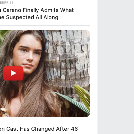
BERRIES
a Carano Finally Admits What
e Suspected All Along
n Cast Has Changed After 46