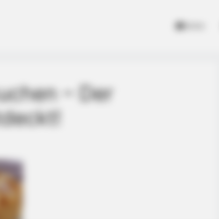
Home
kuchen – Der
tdeckt!