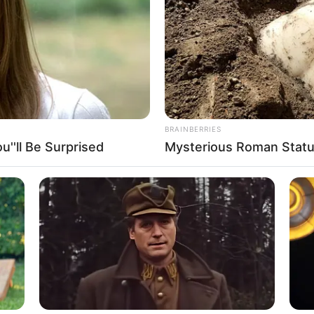
BRAINBERRIES
''ll Be Surprised
Mysterious Roman Statu
 Stücke schneiden.
tter schmelzen und unterrühren.
d abwechselnd mit der Milch unterrühren.
t Mandelsplittern oder Zucker bestreuen.