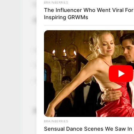
BRAINBERRIES
7. Ca. 45–50 Minuten backen (Stäbchenp
The Influencer Who Went Viral For
Inspiring GRWMs
Serviervorschläge
– Mit Vanillesauce oder Schlagsahne ser
– Lauwarm schmeckt der Kuchen besonde
– Guten Appetit zum Kaffee oder Tee
#Apfelkuchen #Herbstgenuss #BackenMitL
BRAINBERRIES
Sensual Dance Scenes We Saw In