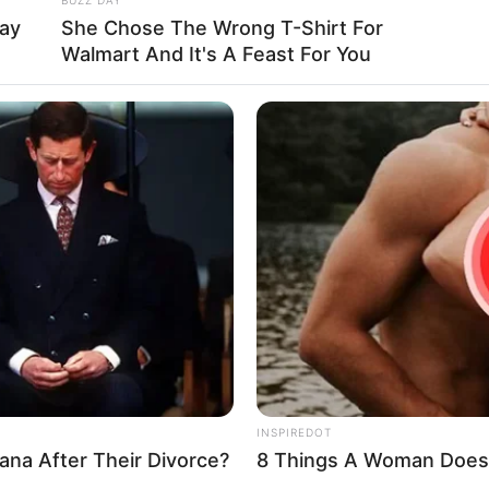
ay
She Chose The Wrong T-Shirt For
Walmart And It's A Feast For You
INSPIREDOT
na After Their Divorce?
8 Things A Woman Does 