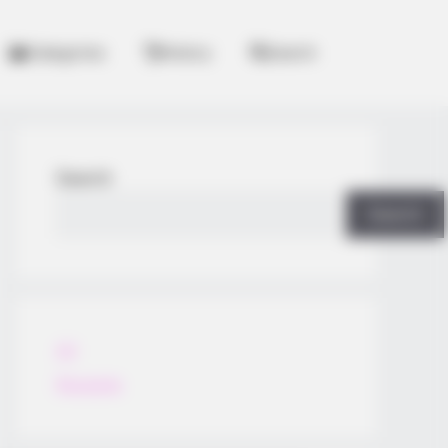
Categories
History
Search
Search
Search
All
Rezepte