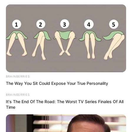
Skip
to
Menu
content
BRAINBERRIES
The Way You Sit Could Expose Your True Personality
BRAINBERRIES
It's The End Of The Road: The Worst TV Series Finales Of All
Time
Gebackene