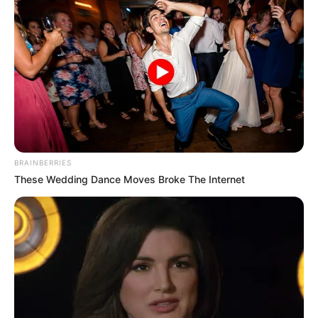
Categories
All
Einfache Mandel Zitronen Kekse
Ultimativer Bienenstich
Search
BRAINBERRIES
Search
These Wedding Dance Moves Broke The Internet
All
Rezepte