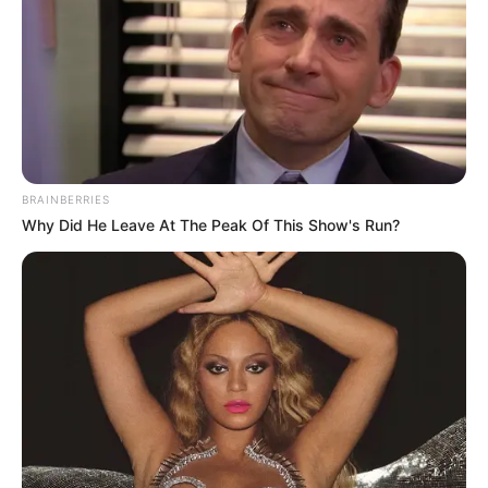
Parmesan Tomaten
May 21, 2024
by
Anna_Muller
Title: Köstliches Rezept: Gebackene Parmesan-
Tomaten
BRAINBERRIES
Why Did He Leave At The Peak Of This Show's Run?