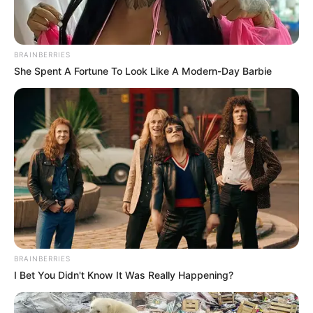
BRAINBERRIES
She Spent A Fortune To Look Like A Modern-Day Barbie
BRAINBERRIES
I Bet You Didn't Know It Was Really Happening?