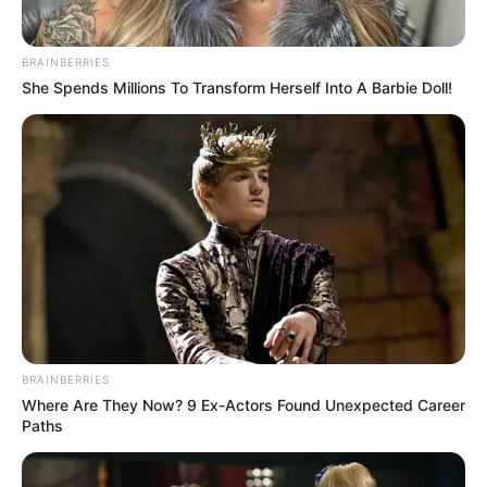
BRAINBERRIES
She Spends Millions To Transform Herself Into A Barbie Doll!
BRAINBERRIES
Where Are They Now? 9 Ex-Actors Found Unexpected Career
Paths