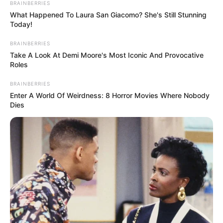
BRAINBERRIES
die Tomatenhälften leicht salzen.
What Happened To Laura San Giacomo? She's Still Stunning
Today!
3. In einer kleinen Schüssel den geriebenen
BRAINBERRIES
Parmesan mit den gehackten Knoblauchzehen,
Take A Look At Demi Moore's Most Iconic And Provocative
Olivenöl und den getrockneten Kräutern
Roles
vermengen. Die Mischung sollte eine dicke,
aber streichfähige Konsistenz haben.
BRAINBERRIES
Enter A World Of Weirdness: 8 Horror Movies Where Nobody
Dies
4. Die Tomatenhälften mit der
Parmesanmischung bestreichen, sodass sie
gleichmäßig bedeckt sind.
5. Die mit Parmesan bestrichenen
Tomatenhälften auf ein mit Backpapier
ausgelegtes Backblech legen und leicht mit
frisch gemahlenem Pfeffer bestreuen.
6. Die Tomaten für etwa 15-20 Minuten backen,