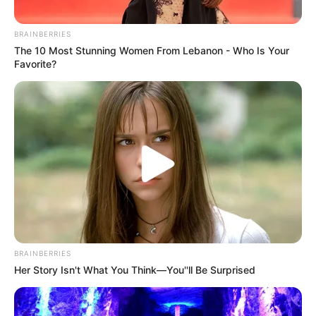
wieder genießen werden. Probieren Sie dieses
Rezept aus und lassen Sie sich von seinem
BRAINBERRIES
köstlichen Geschmack überzeugen! Guten
The 10 Most Stunning Women From Lebanon - Who Is Your
Appetit!
Favorite?
BRAINBERRIES
Her Story Isn't What You Think—You''ll Be Surprised