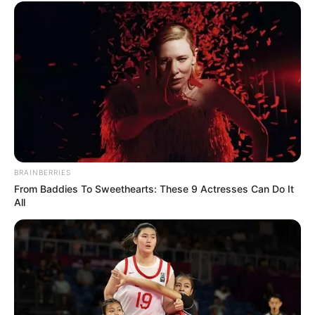
Schokoladenliebha
ber:
Geburtstagstorte
May 17, 2024
by
Anna_Muller
### Einleitung
BRAINBERRIES
From Baddies To Sweethearts: These 9 Actresses Can Do It
All