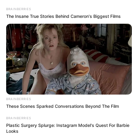
Skip
BRAINBERRIES
to
Menu
The Insane True Stories Behind Cameron's Biggest Films
content
BRAINBERRIES
These Scenes Sparked Conversations Beyond The Film
BRAINBERRIES
Für
Plastic Surgery Splurge: Instagram Model's Quest For Barbie
Looks