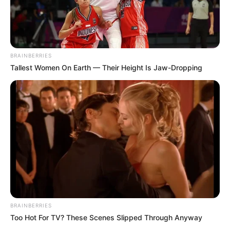
BRAINBERRIES
Tallest Women On Earth — Their Height Is Jaw-Dropping
Ein saftiger Schokoladenkuchen ist ein
Klassiker, der bei jedem Anlass gut ankommt.
Ob für Geburtstage, Feiertage oder einfach nur,
um sich selbst zu verwöhnen, dieser Kuchen
wird sicherlich Herzen erobern. In diesem
Rezept zeige ich Ihnen Schritt für Schritt, wie
Sie einen köstlichen Schokoladenkuchen mit
einem reichhaltigen Schokoladenguss
BRAINBERRIES
zubereiten können. Lassen Sie uns gleich
Too Hot For TV? These Scenes Slipped Through Anyway
loslegen!