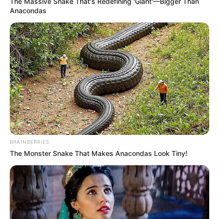
The Massive Snake That's Redefining 'Giant'—Bigger Than
Anacondas
BRAINBERRIES
The Monster Snake That Makes Anacondas Look Tiny!