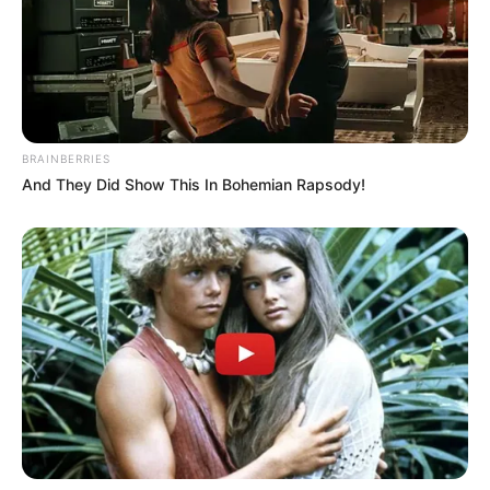
kräftige Einrühren des Puderzuckers entsteht
ein glatter, glänzender Überzug, der nicht nur
gut aussieht, sondern auch himmlisch
schmeckt.
Ein weiterer Vorteil dieses Rezepts ist seine
BRAINBERRIES
Vielseitigkeit. Der Kuchen kann problemlos
And They Did Show This In Bohemian Rapsody!
einen Tag im Voraus zubereitet werden, da er
am nächsten Tag oft noch besser schmeckt.
Außerdem lässt sich der Kuchen nach Belieben
anpassen – ob als Basis für eine festliche Torte
oder als simpler Genuss zum
Nachmittagskaffee.
Ich hoffe, Sie haben genauso viel Freude beim
Backen und Genießen dieses
Schokoladenkuchens wie ich. Viel Spaß und
guten Appetit!