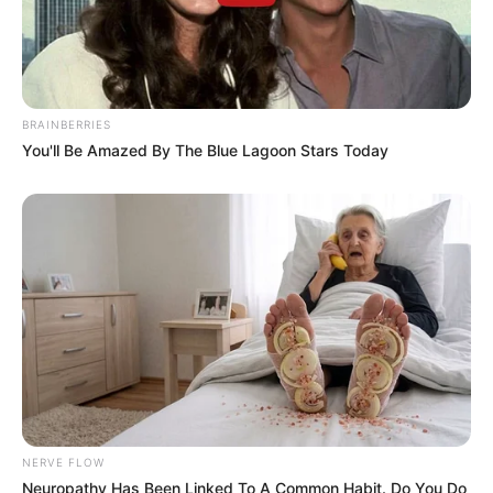
Search
BRAINBERRIES
Search
You'll Be Amazed By The Blue Lagoon Stars Today
All
Rezepte
Thunfischsalat mit Ei & Joghurt – leicht, cremig
und voller Protein!
NERVE FLOW
Neuropathy Has Been Linked To A Common Habit. Do You Do