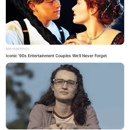
BRAINBERRIES
Iconic '90s Entertainment Couples We'll Never Forget
Categories
All
Weihnachtsmarmelade mit Zwetschgen und
Schokolade
eine köstliche Zucchinirolle, gefüllt mit
Schinken & Käse