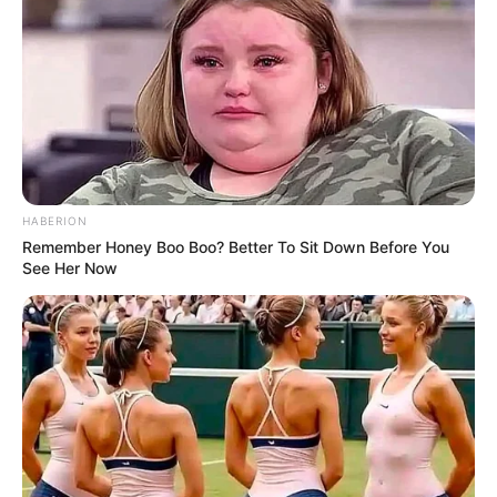
leichte Sauce entsteht.
Tipps zum Servieren:
Mit frisch gekochtem Reis oder
gebratenen Nudeln servieren
Mit Sesam und Frühlingszwiebeln
bestreuen
HABERION
Scharf genießen? → Chili oder Sambal
Remember Honey Boo Boo? Better To Sit Down Before You
Oelek hinzufügen
See Her Now
Für eine Gemüsevariante → Paprika,
Brokkoli oder Karotten mitbraten