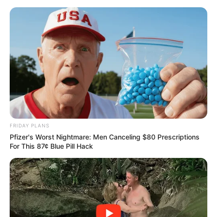
Skip
to
Menu
content
FRIDAY PLANS
Pfizer's Worst Nightmare: Men Canceling $80 Prescriptions
For This 87¢ Blue Pill Hack