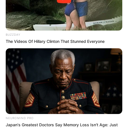
BUZZDAY
The Videos Of Hillary Clinton That Stunned Everyone
Chinesisches
Rindfleisch mit
Zwiebeln
September 3, 2025
by
Anna_Muller
NEUROMIND PRO
Japan's Greatest Doctors Say Memory Loss Isn't Age: Just