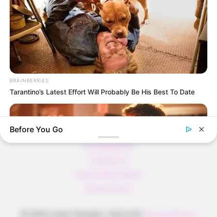
Verführerisch lecker: Quark-Vanille-
Pfannkuchen ohne Mehl in nur 5 Minuten!
DEI BESTEN HAUSGEMACHTEN EISBEIN
VARIATIONEN
DIE BESTEN SALAT DRESSINGS
die besten hausgemachten BBQ sauce
BRAINBERRIES
variationen
Tarantino’s Latest Effort Will Probably Be His Best To Date
Before You Go
About us
All Categories
Contact Us
home page content
Privacy Policy
© 2026 Lecker Rezepte
• Built with
GeneratePress