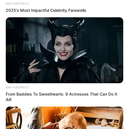
BRAINBERRIES
2025’s Most Impactful Celebrity Farewells
Search
Search
All
Rezepte
BRAINBERRIES
From Baddies To Sweethearts: 9 Actresses That Can Do It
All!
Thunfischsalat mit Ei & Joghurt – leicht, cremig
und voller Protein!