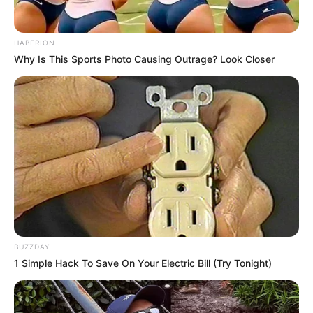
HABERION
Why Is This Sports Photo Causing Outrage? Look Closer
BUZZDAY
1 Simple Hack To Save On Your Electric Bill (Try Tonight)