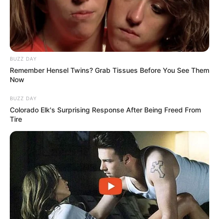
Zutaten (mit Alternativen):
BUZZ DAY
400 g Rindfleisch (z. B. Hüfte oder
Remember Hensel Twins? Grab Tissues Before You See Them
Roastbeef – alternativ Hähnchen oder
Now
Tofu
)
BUZZ DAY
3–4 Zwiebeln
Colorado Elk's Surprising Response After Being Freed From
2 EL Sojasauce (hell & dunkel, alternativ
Tire
Tamari)
1 TL Speisestärke (alternativ Reismehl)
2 Knoblauchzehen
1 Stück Ingwer (ca. 3 cm, frisch oder
gemahlen)
1 EL Sesamöl (alternativ
Sonnenblumenöl)
1 TL Zucker oder Honig