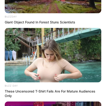
BUZZDAY
Giant Object Found In Forest Stuns Scientists
BUZZ DAY
These Uncensored T-Shirt Fails Are For Mature Audiences
Only