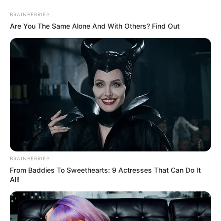
Skip
BRAINBERRIES
to
Menu
Are You The Same Alone And With Others? Find Out
content
BRAINBERRIES
From Baddies To Sweethearts: 9 Actresses That Can Do It
All!