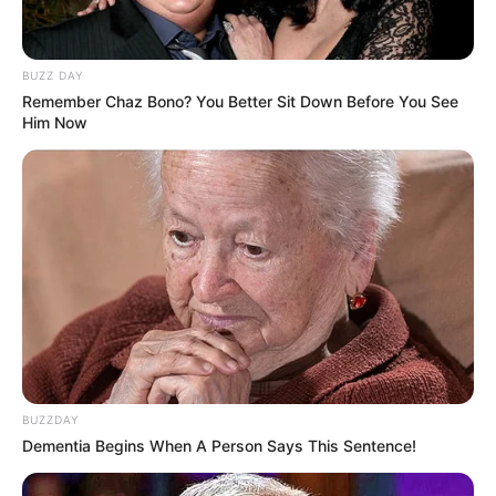
BUZZ DAY
Remember Chaz Bono? You Better Sit Down Before You See
Him Now
BUZZDAY
Dementia Begins When A Person Says This Sentence!