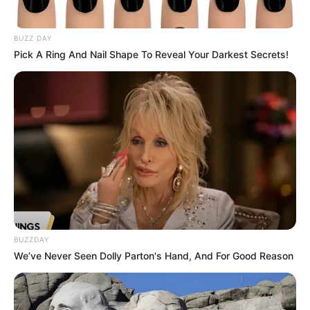
BUZZ DAY
Pick A Ring And Nail Shape To Reveal Your Darkest Secrets!
BUZZDAY
We’ve Never Seen Dolly Parton's Hand, And For Good Reason