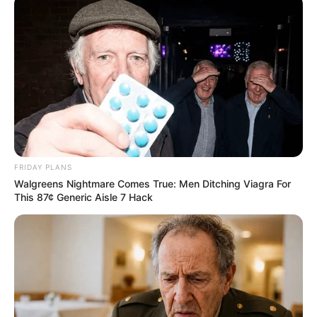
Categories
Rezepte
9 Arten von Hortensien: Ein Leitfaden für
jeden Garten
Griechischer Hähnchen-Tzatziki-Pasta-Salat
FRIDAY PLANS
Walgreens Nightmare Comes True: Men Ditching Viagra For
Search
This 87¢ Generic Aisle 7 Hack
Search
All