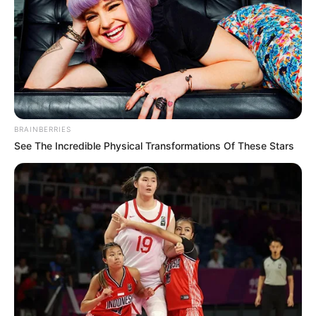
BRAINBERRIES
See The Incredible Physical Transformations Of These Stars
11 Honigheilmittel
für verschiedene
Beschwerden
August 4, 2025
by
admin