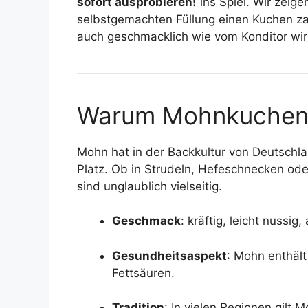
sofort ausprobieren!
ins Spiel. Wir zeige
selbstgemachten Füllung einen Kuchen zau
auch geschmacklich wie vom Konditor wir
Warum Mohnkuchen ei
Mohn hat in der Backkultur von Deutschla
Platz. Ob in Strudeln, Hefeschnecken od
sind unglaublich vielseitig.
Geschmack
: kräftig, leicht nussig
Gesundheitsaspekt
: Mohn enthäl
Fettsäuren.
Tradition
: In vielen Regionen gilt 