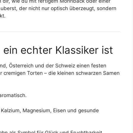
n dir, wie du mit fertigem Mohnback oder einer
berst, der nicht nur optisch überzeugt, sondern
kt.
n echter Klassiker ist
nd, Österreich und der Schweiz einen festen
er cremigen Torten – die kleinen schwarzen Samen
, aromatisch.
t Kalzium, Magnesium, Eisen und gesunde
Mohn als Symbol für Glück und Fruchtbarkeit.