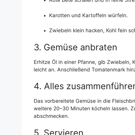
Rote Bete schälen und in feine Str
Karotten und Kartoffeln würfeln.
Zwiebeln klein hacken, Kohl fein s
3. Gemüse anbraten
Erhitze Öl in einer Pfanne, gib Zwiebeln,
leicht an. Anschließend Tomatenmark hinz
4. Alles zusammenführe
Das vorbereitete Gemüse in die Fleischbr
weitere 20–30 Minuten köcheln lassen. Z
abschmecken.
5. Servieren