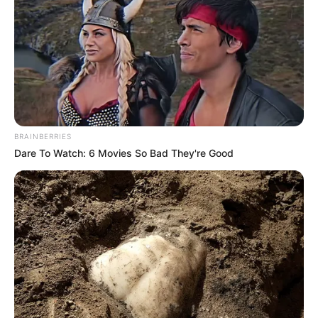
Pasta.
Vegane Asia-Variante
Kürbisfäden mit Sojasauce, Sesamöl,
Knoblauch, Ingwer und frischem
Koriander.
BRAINBERRIES
Dare To Watch: 6 Movies So Bad They're Good
Mit gebratenem Tofu oder Edamame
ergänzen.
Praktische Tipps für
die Zubereitung