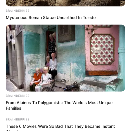
Welcher Kürbis ist ideal?
BRAINBERRIES
Achte darauf, dass der Spaghettikürbis eine
Mysterious Roman Statue Unearthed In Toledo
gleichmäßige, gelbe Schale ohne Druckstellen
hat. Je kleiner, desto kürzer die Garzeit.
Kann man Spaghettikürbis
vorkochen?
Ja! Du kannst ihn im Voraus backen und die
Fäden 2–3 Tage im Kühlschrank aufbewahren.
Ideal für Meal-Prep.
BRAINBERRIES
Alternative Garmethoden
From Albinos To Polygamists: The World's Most Unique
Families
Mikrowelle
: Halbieren, mit Folie
BRAINBERRIES
abdecken und ca. 10–12 Minuten garen.
These 6 Movies Were So Bad That They Became Instant