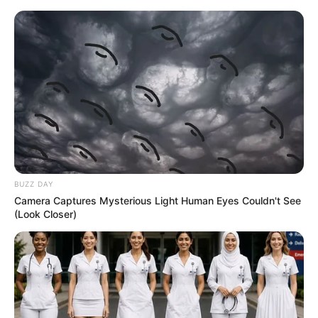
Skip
to
Menu
content
BUZZ DAY
Camera Captures Mysterious Light Human Eyes Couldn't See
(Look Closer)
NUSS-EIERLIKÖR-