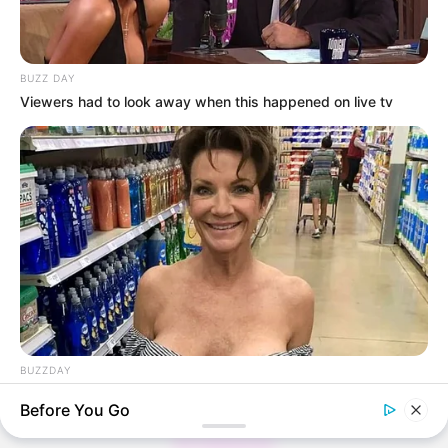
BUZZ DAY
Thunfischsalat mit Ei & Joghurt – leicht, cremig
Viewers had to look away when this happened on live tv
und voller Protein!
Verführerisch lecker: Quark-Vanille-
Pfannkuchen ohne Mehl in nur 5 Minuten!
DEI BESTEN HAUSGEMACHTEN EISBEIN
VARIATIONEN
DIE BESTEN SALAT DRESSINGS
die besten hausgemachten BBQ sauce
variationen
BUZZDAY
Walmart Cameras Captured These Hilarious Photos
Before You Go
About us
BUZZ DAY
All Categories