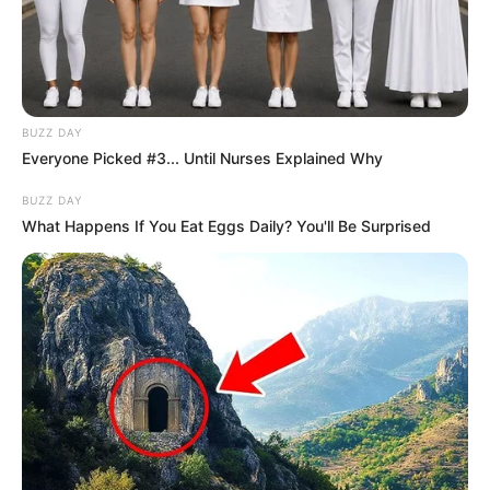
TORTE
September 2, 2024
by
Julia Braun
### Nuss-Eierlikör-Torte – Ein köstlicher
BUZZ DAY
Genuss
Everyone Picked #3... Until Nurses Explained Why
BUZZ DAY
What Happens If You Eat Eggs Daily? You'll Be Surprised