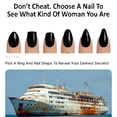
hinzugeben und gut vermischen.
– Heben Sie das steif geschlagene Eiweiß
vorsichtig unter die Nussmasse.
– Den Teig in die vorbereitete Form füllen und
ca. 25-30 Minuten backen. Mit einem
Zahnstocher testen, ob der Biskuit
durchgebacken ist. Anschließend aus dem Ofen
nehmen und auskühlen lassen.
BUZZ DAY
Pick A Ring And Nail Shape To Reveal Your Darkest Secrets!
2. **Eierlikörfüllung zubereiten:**
– In einer großen Schüssel die Mascarpone mit
dem Eierlikör glatt rühren.
– In einer separaten Schüssel die Schlagsahne
mit Sahnesteif und Puderzucker steif schlagen
und vorsichtig unter die Mascarpone-Eierlikör-
Mischung heben.