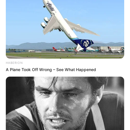
5. **Dekorieren:**
– Streuen Sie die gehackten Nüsse und
Schokoladenspäne über die Torte, um eine
ansprechende Dekoration zu erzielen.
6. **Kühlen:**
– Lassen Sie die Torte im Kühlschrank für
mindestens 2 Stunden durchziehen, damit sie
HABERION
gut fest wird und die Aromen sich entfalten
A Plane Took Off Wrong – See What Happened
können.
#### Tipps für die perfekte Nuss-Eierlikör-
Torte
– **Variationen:** Sie können die Torte auch
mit anderen Nüssen oder einer anderen Füllung
variieren, z.B. mit einer Schokoladenfüllung.