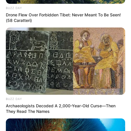
BUZZ DAY
Drone Flew Over Forbidden Tibet: Never Meant To Be Seen!
(58 Caratteri)
Die Nuss-Eierlikör-Torte ist eine
unwiderstehliche Kombination aus nussigem
Biskuit, einer cremigen Eierlikörfüllung und einer
köstlichen Glasur. Ideal für festliche Anlässe
oder einfach als süßer Genuss zwischendurch.
Hier ist ein detailliertes Rezept, um diese
leckere Torte selbst zu backen.
#### Zutaten
BUZZ DAY
Archaeologists Decoded A 2,000-Year-Old Curse—Then
They Read The Names
**Für den Nussbiskuit:**
– 200 g gemahlene Haselnüsse oder Walnüsse
– 150 g Zucker