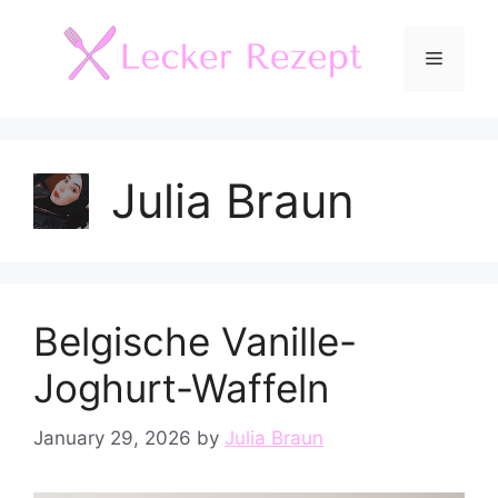
Skip
to
Menu
content
Julia Braun
Belgische Vanille-
Joghurt-Waffeln
January 29, 2026
by
Julia Braun