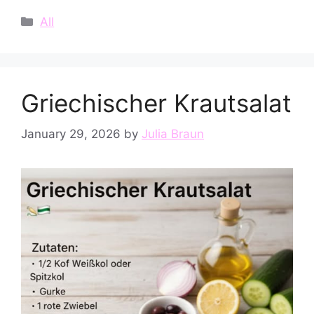
Categories
All
Griechischer Krautsalat
January 29, 2026
by
Julia Braun