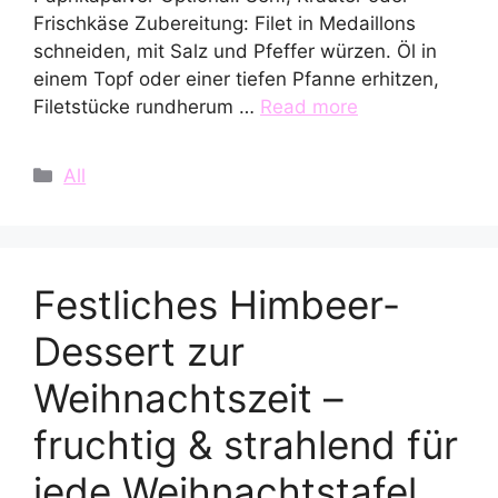
Frischkäse Zubereitung: Filet in Medaillons
schneiden, mit Salz und Pfeffer würzen. Öl in
einem Topf oder einer tiefen Pfanne erhitzen,
Filetstücke rundherum …
Read more
Categories
All
Festliches Himbeer-
Dessert zur
Weihnachtszeit –
fruchtig & strahlend für
jede Weihnachtstafel