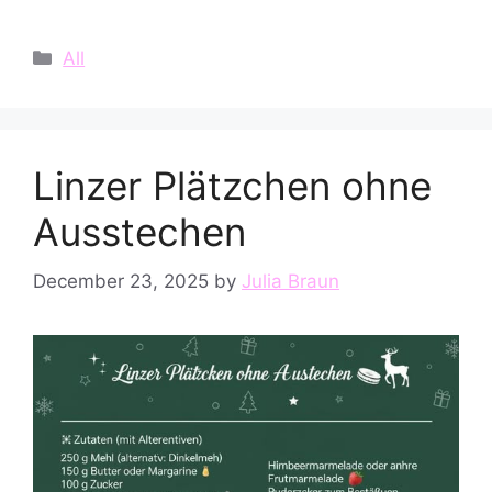
Categories
All
Linzer Plätzchen ohne
Ausstechen
December 23, 2025
by
Julia Braun