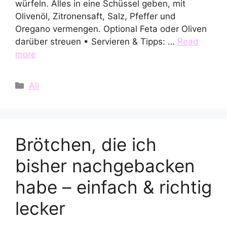
würfeln. Alles in eine Schüssel geben, mit
Olivenöl, Zitronensaft, Salz, Pfeffer und
Oregano vermengen. Optional Feta oder Oliven
darüber streuen • Servieren & Tipps: …
Read
more
Categories
All
Brötchen, die ich
bisher nachgebacken
habe – einfach & richtig
lecker