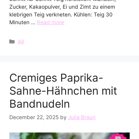
Zucker, Kakaopulver, Ei und Zimt zu einem
klebrigen Teig verkneten. Kühlen: Teig 30
Minuten …
Read more
Categories
All
Cremiges Paprika-
Sahne-Hähnchen mit
Bandnudeln
December 22, 2025
by
Julia Braun