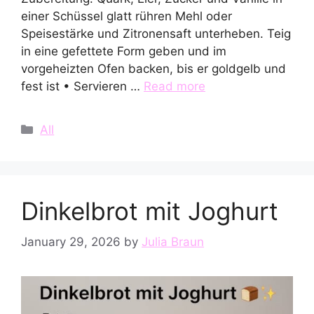
einer Schüssel glatt rühren Mehl oder
Speisestärke und Zitronensaft unterheben. Teig
in eine gefettete Form geben und im
vorgeheizten Ofen backen, bis er goldgelb und
fest ist • Servieren …
Read more
Categories
All
Dinkelbrot mit Joghurt
January 29, 2026
by
Julia Braun