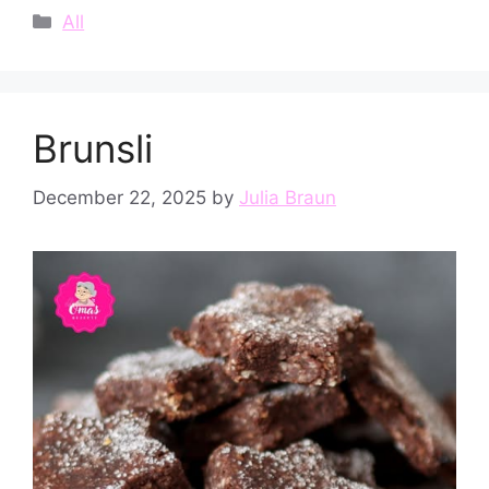
Categories
All
Brunsli
December 22, 2025
by
Julia Braun