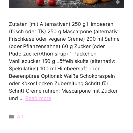
Zutaten (mit Alternativen) 250 g Himbeeren
(frisch oder TK) 250 g Mascarpone (alternativ:
Frischkäse oder vegane Creme) 200 ml Sahne
(oder Pflanzensahne) 60 g Zucker (oder
Puderzucker/Ahornsirup) 1 Päckchen
Vanillezucker 150 g Löffelbiskuits (alternativ:
Spekulatius) 100 ml Himbeersaft oder
Beerenpüree Optional: Weiße Schokoraspeln
oder Kokosflocken Zubereitung Schritt für
Schritt Creme rühren: Mascarpone mit Zucker
und …
Read more
Categories
All