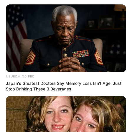
Skip
to
Menu
content
NEUROMIND PRO
Japan's Greatest Doctors Say Memory Loss Isn't Age: Just
Stop Drinking These 3 Beverages
Lauch Rezept –