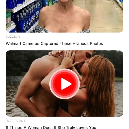
BUZZDAY
Walmart Cameras Captured These Hilarious Photos
INSPIREDOT
8 Things A Woman Does If She Truly Loves You