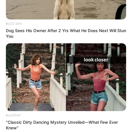
BUZZ DAY
Dog Sees His Owner After 2 Yrs What He Does Next Will Stun
You
BUZZDAY
“Classic Dirty Dancing Mystery Unveiled—What Few Ever
Knew"