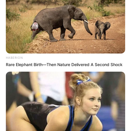
Die Lauchstangen gründlich waschen, da sich
oft Erde zwischen den Schichten versteckt. Den
Lauch in feine Ringe schneiden.
2. Kartoffeln kochen
Die Kartoffeln schälen, in dünne Scheiben
HABERION
schneiden und in leicht gesalzenem Wasser
Rare Elephant Birth—Then Nature Delivered A Second Shock
etwa 10 Minuten vorkochen. So sind sie später
im Auflauf schön weich.
3. Lauch anbraten
In einer großen Pfanne das Öl oder die Butter
erhitzen. Knoblauch und eventuell Speckwürfel
darin anbraten. Dann den Lauch hinzufügen
und bei mittlerer Hitze etwa 5 Minuten dünsten.