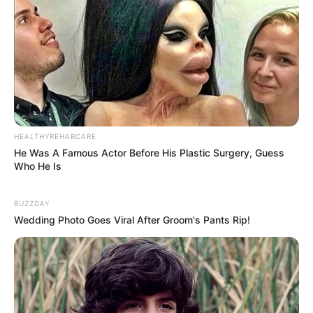
Im vorgeheizten Ofen bei 180 °C (Umluft) etwa
25–30 Minuten goldbraun backen.
Fertig ist dein
Lauch Rezept – einfach & lecker
– dein neues Lieblingsgericht
– ein
herzhafter Lauch-Kartoffel-Auflauf, der sowohl
als Hauptgericht als auch als Beilage perfekt
funktioniert.
HEALTHYREHABCARE
He Was A Famous Actor Before His Plastic Surgery, Guess
Who He Is
Variationen des Lauch
BUZZDAY
Wedding Photo Goes Viral After Groom's Pants Rip!
Rezepts
Vegetarisch oder mit
Fleisch