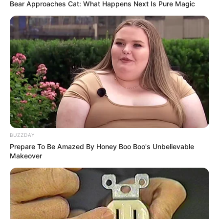
Bear Approaches Cat: What Happens Next Is Pure Magic
Hauptzutat in herzhaften Aufläufen, als Beilage
in Suppen oder als aromatische Grundlage für
Soßen – Lauch verleiht jedem Gericht eine
feine, würzige Note.
BUZZDAY
Prepare To Be Amazed By Honey Boo Boo's Unbelievable
Makeover