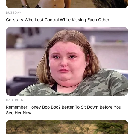
150 g geriebener Käse (z. B. Gouda oder
Emmentaler)
BUZZDAY
Co-stars Who Lost Control While Kissing Each Other
400 g Kartoffeln, festkochend
Salz, Pfeffer und Muskatnuss
Optional: 150 g Speckwürfel oder
vegetarische Alternative
Zubereitung Schritt für
HABERION
Schritt
Remember Honey Boo Boo? Better To Sit Down Before You
See Her Now
1. Lauch vorbereiten