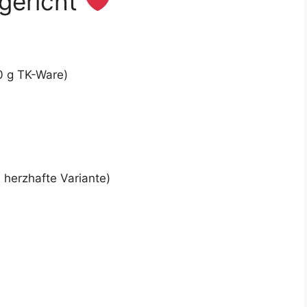
sgericht
)
0 g TK-Ware)
e herzhafte Variante)
e