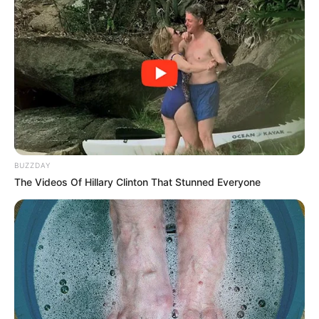
werden sie zum kulinarischen Highlight.
Joghurt-Dip
: Frisch, cremig und leicht –
perfekt mit Knoblauch und Kräutern.
Apfelmus
: Der süß-saure Klassiker zu
Kartoffelpuffern passt auch wunderbar
zu Gemüsepuffern.
BUZZDAY
Salat
: Ein knackiger Blattsalat rundet das
The Videos Of Hillary Clinton That Stunned Everyone
Gericht leicht und gesund ab.
Tzatziki
: Griechischer Joghurt mit Gurke
und Knoblauch – ideal für eine
mediterrane Note.