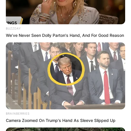
Gemüse macht die Puffer besonders sättigend
und deftig.
Vegane Variante
BUZZDAY
We’ve Never Seen Dolly Parton's Hand, And For Good Reason
Statt Eier kannst du 2 EL gemahlene Leinsamen
mit 6 EL Wasser verrühren und kurz quellen
lassen. Dieses „Leinsamen-Ei“ bindet die Masse
perfekt.
Die besten Beilagen zu
Gemüsepuffern
BRAINBERRIES
Camera Zoomed On Trump's Hand As Sleeve Slipped Up
Gemüsepuffer schmecken pur schon
hervorragend, aber mit passenden Beilagen