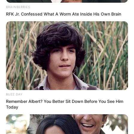
BRAINBERRIES
RFK Jr. Confessed What A Worm Ate Inside His Own Brain
2 Karotten
3 mittelgroße Kartoffeln
1 Zwiebel
2 Eier (oder Leinsamen-Ei für die vegane
Variante)
4 EL Mehl oder Haferflocken
BUZZ DAY
Salz, Pfeffer, Muskatnuss
Remember Albert? You Better Sit Down Before You See Him
Today
Öl zum Braten
Zubereitung Schritt für