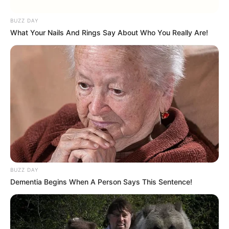
BUZZ DAY
Braten
: In einer heißen Pfanne mit etwas
What Your Nails And Rings Say About Who You Really Are!
Öl von beiden Seiten goldbraun braten
(jeweils ca. 3–4 Minuten).
Servieren
: Auf Küchenpapier abtropfen
lassen und heiß genießen.
Mit diesem simplen
Gemüsepuffer Rezept
schnell gemacht – dein neues
Lieblingsgericht
gelingt dir ein Gericht, das
garantiert alle begeistert.
BUZZ DAY
Dementia Begins When A Person Says This Sentence!
Variationen für jeden