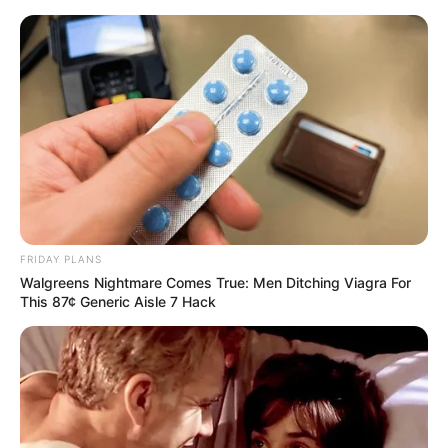
Skip
to
Menu
content
FRIDAY PLANS
Walgreens Nightmare Comes True: Men Ditching Viagra For
This 87¢ Generic Aisle 7 Hack