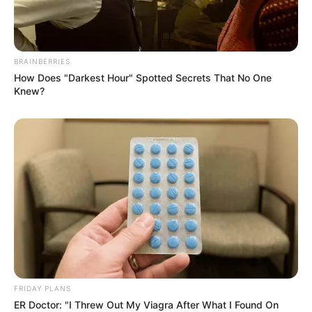
BRAINBERRIES
How Does "Darkest Hour" Spotted Secrets That No One
Knew?
Categories
All
Einfach unwiderstehlich: Perfektes Dreh
FRIDAY PLANS
ER Doctor: "I Threw Out My Viagra After What I Found On
Dich Um Kuchen Rezept für jede Gelegenheit