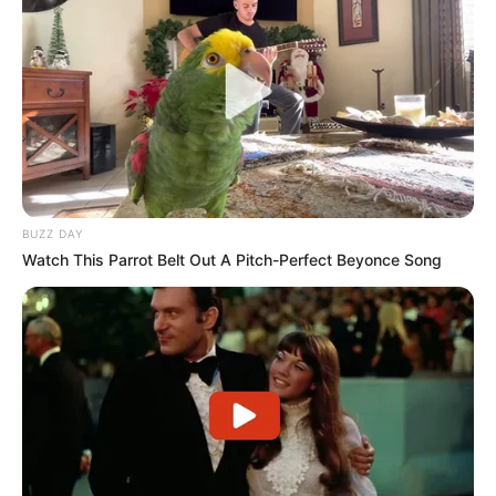
Brate die Puffer bei mittlerer Hitze. Zu heiß –
und sie verbrennen außen, während sie innen
noch roh sind.
4. Gewürze variieren
Neben Salz und Pfeffer kannst du
BUZZ DAY
Paprikapulver, Kreuzkümmel oder Curry
Watch This Parrot Belt Out A Pitch-Perfect Beyonce Song
verwenden, um neue Geschmacksrichtungen
auszuprobieren.
Gesunde Alternativen
und Ideen