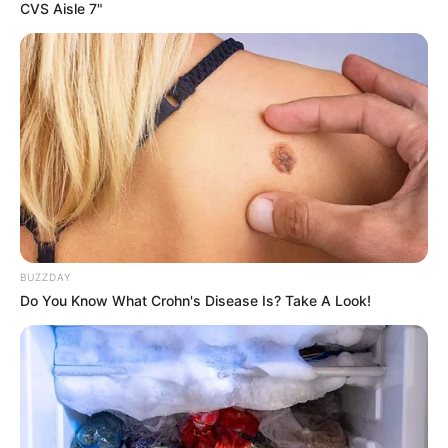
CVS Aisle 7"
Genuss pur: So gelingt dir Dubai Schokolade
Selber Machen Rezept garantiert jetzt testen!
Search
Search
BUZZDAY
Do You Know What Crohn's Disease Is? Take A Look!
All
Rezepte