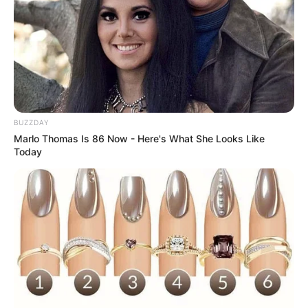
Schritt
Gemüse vorbereiten
: Zucchini, Karotten
und Kartoffeln waschen, schälen (falls
nötig) und grob raspeln.
Flüssigkeit ausdrücken
: Besonders
BUZZDAY
Zucchini enthalten viel Wasser. Das
Marlo Thomas Is 86 Now - Here's What She Looks Like
Gemüse in ein sauberes Küchentuch
Today
geben und gründlich ausdrücken – so
werden die Puffer schön knusprig.
Teig anrühren
: Geraspeltes Gemüse mit
Zwiebel, Eiern und Mehl vermengen. Mit
Salz, Pfeffer und etwas Muskat würzen.
Puffer formen
: Aus der Masse kleine
Fladen formen.