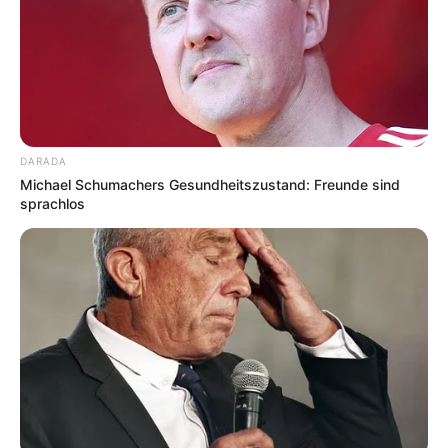
Ein
Gemüsepuffer Rezept schnell gemacht –
dein neues Lieblingsgericht
ist also die
perfekte Lösung für stressige Tage, wenn du
trotzdem etwas Frisches und Nahrhaftes
genießen möchtest.
DARADA
Michael Schumachers Gesundheitszustand: Freunde sind
sprachlos
Grundrezept für
Gemüsepuffer
Zutaten (für ca. 4
Portionen)
2 mittelgroße Zucchini