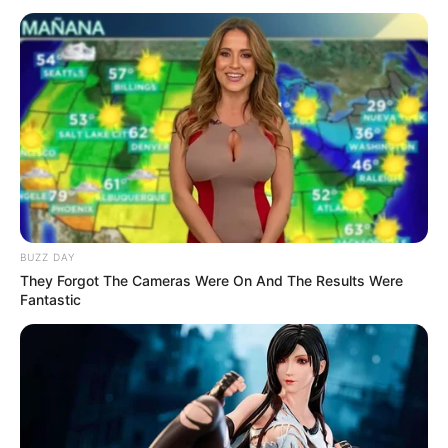
Der
Spaghettikürbis
hat in den letzten Jahren
immer mehr Fans gewonnen – und das nicht
ohne Grund. Mit seiner außergewöhnlichen
Konsistenz, die nach dem Garen an echte
Spaghetti erinnert, bietet er eine gesunde,
kohlenhydratarme und zugleich leckere
Alternative zu klassischer Pasta. Viele
Hobbyköche fragen sich jedoch:
Wie bereite ich
Spaghettikürbis richtig zu?
Genau darum geht
es in diesem Artikel.
BUZZ DAY
They Forgot The Cameras Were On And The Results Were
Fantastic