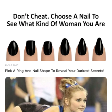
Skip
to
Menu
content
BUZZ DAY
Pick A Ring And Nail Shape To Reveal Your Darkest Secrets!