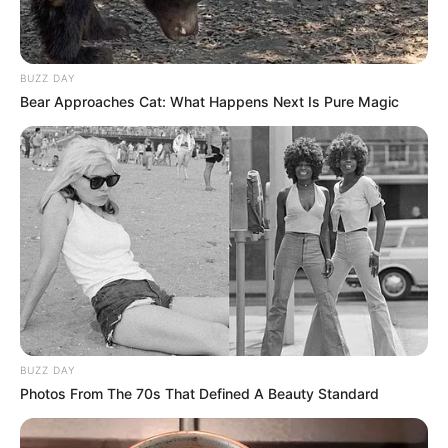
Search
BUZZ DAY
Search
Bear Approaches Cat: What Happens Next Is Pure Magic
All
Rezepte
Thunfischsalat mit Ei & Joghurt – leicht, cremig
BUZZ DAY
und voller Protein!
Photos From The 70s That Defined A Beauty Standard
Verführerisch lecker: Quark-Vanille-
Pfannkuchen ohne Mehl in nur 5 Minuten!