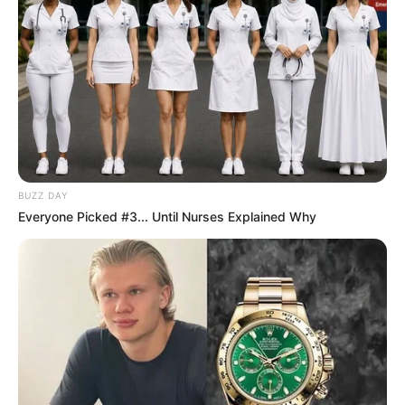
Vorbereiten:
Den Kürbis waschen und
der Länge nach halbieren. Vorsicht beim
Schneiden – die Schale ist hart. Mit
einem stabilen Messer arbeiten!
Kerne entfernen:
Mit einem Löffel das
Kerngehäuse herausschaben.
BUZZ DAY
Würzen:
Die Schnittflächen mit Olivenöl
Everyone Picked #3... Until Nurses Explained Why
bepinseln, salzen und pfeffern.
Backen:
Den Kürbis mit der Schnittfläche
nach unten auf ein Backblech legen und
bei 190 °C Umluft ca. 35–45 Minuten
backen.
Spaghetti ziehen:
Sobald das