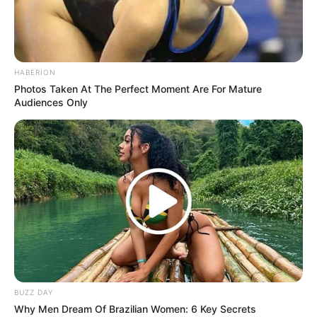
HABERION
Photos Taken At The Perfect Moment Are For Mature
So gelingt dir
Audiences Only
spaghettikürbis
rezept garantiert –
probiere es jetzt
aus!
August 25, 2025
by
anna
BUZZ DAY
Why Men Dream Of Brazilian Women: 6 Key Secrets