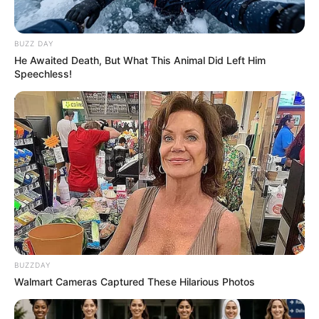
Grundrezept – Schritt für
Schritt
BUZZ DAY
He Awaited Death, But What This Animal Did Left Him
Zutaten (für 2 Personen):
Speechless!
1 mittelgroßer Spaghettikürbis (ca. 1–1,5
kg)
2 EL Olivenöl
Salz & Pfeffer
Optional: frische Kräuter (z. B. Basilikum,
Petersilie), Parmesan oder vegane
Alternative
BUZZDAY
Walmart Cameras Captured These Hilarious Photos
Zubereitung: