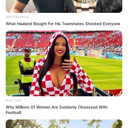
Fruchtfleisch weich ist, mit einer Gabel
längs auskratzen – und schon entstehen
die typischen Kürbis-Spaghetti.
BRAINBERRIES
What Haaland Bought For His Teammates Shocked Everyone
Servieren:
Nach Belieben mit Sauce,
Käse oder Kräutern verfeinern.
Verschiedene
Varianten für dein
Spaghettikürbis Rezept
BUZZ DAY
Why Millions Of Women Are Suddenly Obsessed With
Damit es abwechslungsreich bleibt, kannst du
Football!
das Grundrezept mit unterschiedlichen Zutaten
kombinieren. Hier ein paar Ideen: