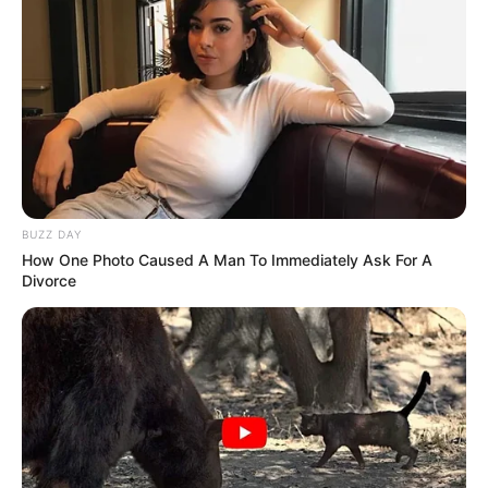
BUZZ DAY
How One Photo Caused A Man To Immediately Ask For A
Divorce
Categories
All
Dein neues Lieblingsgericht: rezept ideen
abendessen – schnell & genial!
Ein ingwer shot rezept thermomix schnell,
das du lieben wirst – einfach & lecker!