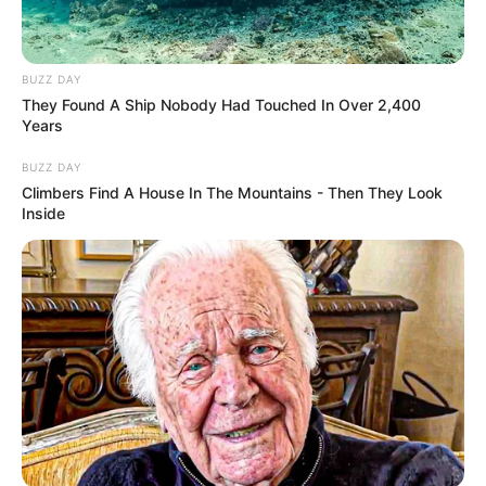
Mit gebratenem Gemüse (Paprika,
Zucchini, Brokkoli) und einer würzigen
BUZZ DAY
Erdnusssauce
They Found A Ship Nobody Had Touched In Over 2,400
Years
Getoppt mit Sesam und frischem
Koriander
BUZZ DAY
Climbers Find A House In The Mountains - Then They Look
Inside
4. Low-Carb Bolognese
Klassische Hackfleischsoße oder vegane
Linsenbolognese
Direkt im Kürbis serviert – ein echter
Hingucker!