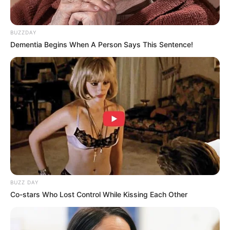
BUZZDAY
Dementia Begins When A Person Says This Sentence!
BUZZ DAY
Co-stars Who Lost Control While Kissing Each Other