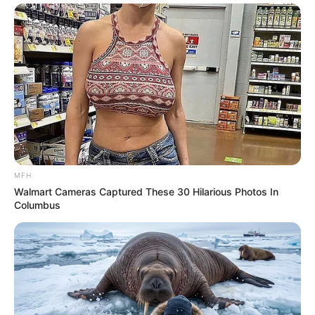
besondere Anlässe
Eine Dorade im Ofen ist nicht nur
alltagstauglich, sondern auch ideal für
besondere Gelegenheiten. Ob Weihnachten,
Ostern oder ein Geburtstagsdinner – das
Gericht macht immer etwas her. Serviert auf
einer großen Platte, dekoriert mit
Zitronenscheiben und frischen Kräutern, wirkt
es besonders festlich.
MFH
Walmart Cameras Captured These 30 Hilarious Photos In
Columbus
Häufige Fehler
vermeiden