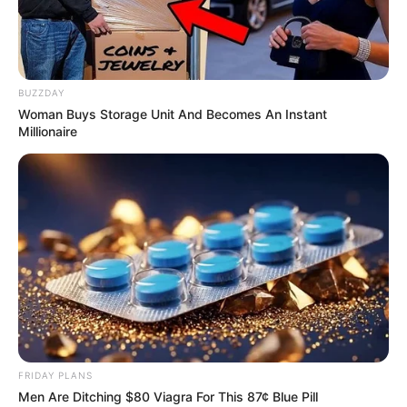
So gelingt dir
dorade rezept ofen
BUZZDAY
garantiert –
Woman Buys Storage Unit And Becomes An Instant
Millionaire
probiere es jetzt
aus!
September 5, 2025
by
anna
Einleitung
Die Dorade, auch als Goldbrasse bekannt,
FRIDAY PLANS
gehört zu den beliebtesten Fischen in der
Men Are Ditching $80 Viagra For This 87¢ Blue Pill
mediterranen Küche. Mit ihrem feinen, weißen