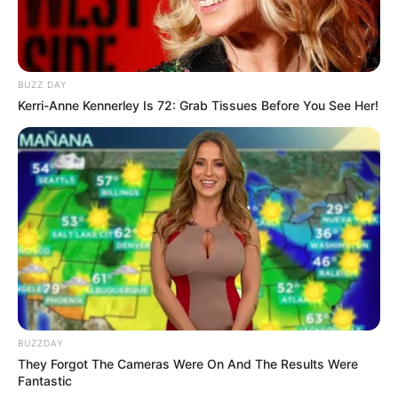
Grill im Backofen ein. Achte darauf, dass der
Fisch nicht verbrennt.
Beilagen-Ideen
BUZZ DAY
Kerri-Anne Kennerley Is 72: Grab Tissues Before You See Her!
Knuspriges Baguette oder Ciabatta
Mediterrane Ofenkartoffeln mit Rosmarin
Frischer Blattsalat mit Vinaigrette
Risotto oder Couscous für ein festlicheres
Menü
BUZZDAY
They Forgot The Cameras Were On And The Results Were
Dorade im Ofen: Für
Fantastic