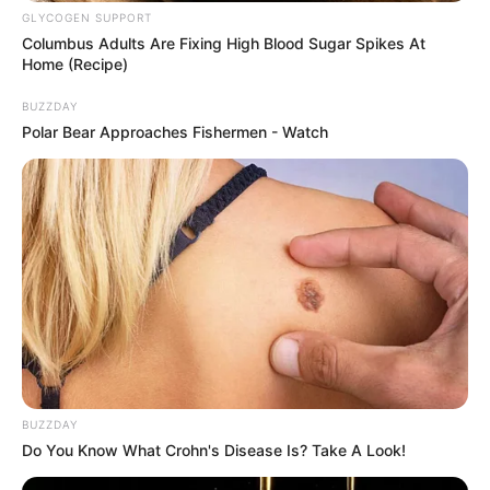
GLYCOGEN SUPPORT
Fenchel harmoniert hervorragend mit Fisch.
Columbus Adults Are Fixing High Blood Sugar Spikes At
Schneide eine Fenchelknolle in dünne Scheiben,
Home (Recipe)
lege sie unter die Dorade und backe alles
zusammen. Das Gemüse karamellisiert leicht
BUZZDAY
Polar Bear Approaches Fishermen - Watch
und gibt ein dezentes Anisaroma.
Praktische Tipps für ein
perfektes Ergebnis
Frische erkennen
Klarer Blick:
Die Augen der Dorade
BUZZDAY
sollten glänzend und klar sein.
Do You Know What Crohn's Disease Is? Take A Look!