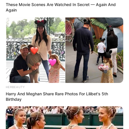
These Movie Scenes Are Watched In Secret — Again And
deiner Kreativität sind kaum Grenzen gesetzt.
Again
Wichtig sind vor allem frische Zutaten und die
richtige Garzeit.
Wenn du also Lust auf ein mediterranes
Highlight hast, dann zögere nicht länger:
So
gelingt dir Dorade Rezept Ofen garantiert –
probiere es jetzt aus!
Deine Familie und Gäste
werden begeistert sein.
HERBEAUTY
Harry And Meghan Share Rare Photos For Lilibet's 5th
Birthday