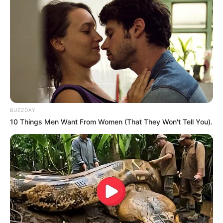
BUZZDAY
10 Things Men Want From Women (That They Won't Tell You).