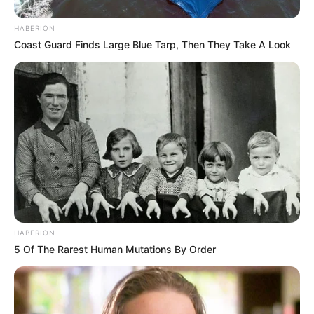
rezept – schnell & genial!
HABERION
Ein apfelcrumble rezept, das du lieben
Coast Guard Finds Large Blue Tarp, Then They Take A Look
wirst – einfach & lecker!
Search
Search
HABERION
All
5 Of The Rarest Human Mutations By Order
Rezepte