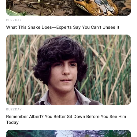
BUZZDAY
What This Snake Does—Experts Say You Can't Unsee It
BUZZDAY
Remember Albert? You Better Sit Down Before You See Him
Today