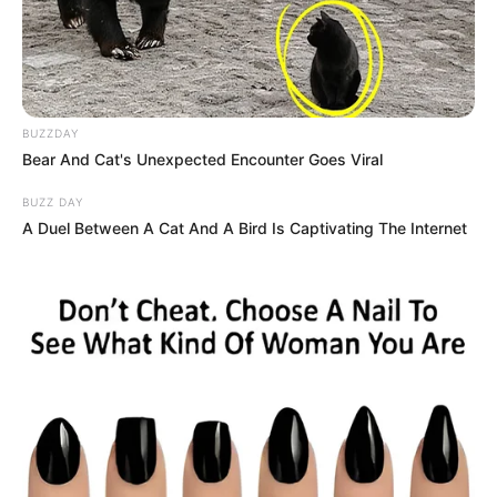
BUZZDAY
Bear And Cat's Unexpected Encounter Goes Viral
In diesem Artikel erfährst du Schritt für Schritt,
BUZZ DAY
wie du Dorade im Backofen perfekt zubereitest.
A Duel Between A Cat And A Bird Is Captivating The Internet
Wir gehen auf klassische Zubereitungen,
raffinierte Varianten sowie hilfreiche Tipps ein,
damit dein Gericht nicht nur köstlich, sondern
auch optisch ein Highlight wird.
Warum Dorade im Ofen
so beliebt ist