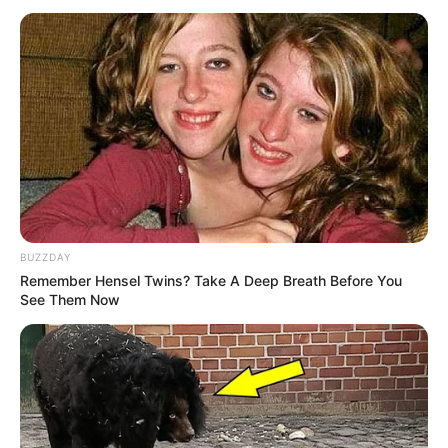
Fleisch und dem aromatischen Geschmack
eignet sie sich perfekt für eine schonende
Zubereitung im Ofen. Viele Hobbyköche
schrecken jedoch vor Fischrezepten zurück,
weil sie meinen, es sei kompliziert. Dabei ist es
ganz einfach:
So gelingt dir Dorade Rezept
Ofen garantiert – probiere es jetzt aus!
BUZZDAY
Remember Hensel Twins? Take A Deep Breath Before You
See Them Now