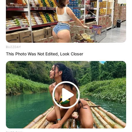
besser ein.
Würzen:
Innen und außen mit Salz und
Pfeffer einreiben.
Füllen:
In den Bauchraum der Dorade
BUZZDAY
jeweils ein bis zwei Zitronenscheiben,
This Photo Was Not Edited, Look Closer
einen Rosmarinzweig, einen
Thymianzweig und eine angedrückte
Knoblauchzehe legen.
Backblech vorbereiten:
Ein Backblech
oder eine Auflaufform mit Olivenöl
bepinseln. Die Doraden hineinlegen und
mit etwas Olivenöl beträufeln.
Backen:
Im vorgeheizten Ofen bei 180 °C