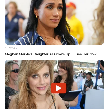
BUZZDAY
Meghan Markle's Daughter All Grown Up — See Her Now!