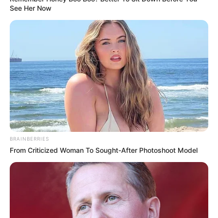
See Her Now
Die Dorade ist nicht nur köstlich, sondern auch
gesund:
Reich an Eiweiß:
Unterstützt den
Muskelaufbau und macht lange satt.
Omega-3-Fettsäuren:
Gut für Herz und
Gehirn.
Wenig Fett:
Ideal für eine leichte und
BRAINBERRIES
ausgewogene Ernährung.
From Criticized Woman To Sought-After Photoshoot Model
Gerade in der mediterranen Küche ist die
Dorade ein Symbol für Genuss ohne schlechtes
Gewissen.