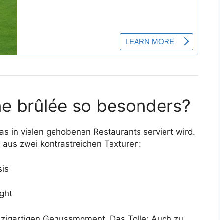
e brûlée so besonders?
das in vielen gehobenen Restaurants serviert wird.
n aus zwei kontrastreichen Texturen:
sis
ight
nzigartigen Genussmoment. Das Tolle: Auch zu