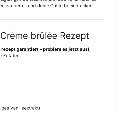
lée zaubern – und deine Gäste beeindrucken.
n Crème brûlée Rezept
 rezept garantiert – probiere es jetzt aus!
,
e Zutaten:
iges Vanilleextrakt)