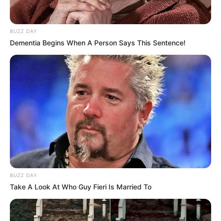
BUZZ DAY
Dementia Begins When A Person Says This Sentence!
BUZZ DAY
Take A Look At Who Guy Fieri Is Married To