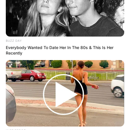
1. Vorbereitung des
Fleisches
Schneiden Sie das Hirschgulasch in
BUZZ DAY
gleichmäßige Würfel von etwa 3–4 cm. Das
Everybody Wanted To Date Her In The 80s & This Is Her
sorgt dafür, dass das Fleisch beim Schmoren
Recently
gleichmäßig gart. Tupfen Sie die Stücke mit
Küchenpapier trocken – so brät es besser an
und bildet eine schöne Kruste.
2. Anbraten
Erhitzen Sie Öl oder Butterschmalz in einem
großen Topf bei mittlerer Hitze. Braten Sie das