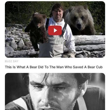
Die niedrige Temperatur ist entscheidend. Zu
hohe Hitze macht das Fleisch trocken. Geduld
zahlt sich hier aus.
Marinieren für extra Aroma
Optional kann das Hirschgulasch 12 Stunden in
Rotwein, Wacholderbeeren und Thymian
mariniert werden. Dies verstärkt das Aroma
enorm.
BUZZ DAY
This Is What A Bear Did To The Man Who Saved A Bear Cub
Resteverwertung
Hirschgulasch lässt sich hervorragend einfrieren
oder am nächsten Tag aufwärmen. Viele Kenner
sagen, dass der Geschmack dann noch
intensiver wird.