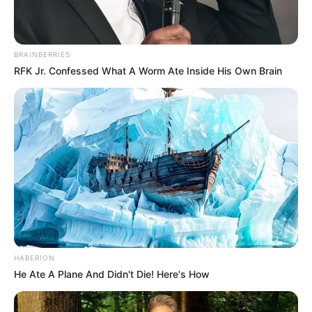
Search
Search
BRAINBERRIES
RFK Jr. Confessed What A Worm Ate Inside His Own Brain
All
Rezepte
Thunfischsalat mit Ei & Joghurt – leicht, cremig
und voller Protein!
HABERION
Verführerisch lecker: Quark-Vanille-
He Ate A Plane And Didn't Die! Here's How
Pfannkuchen ohne Mehl in nur 5 Minuten!
DEI BESTEN HAUSGEMACHTEN EISBEIN