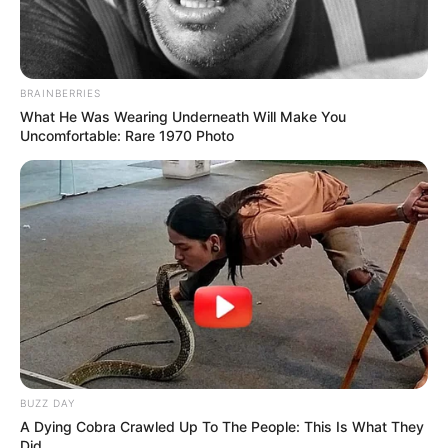
Varianten für kreative
BRAINBERRIES
Abwechslung
What He Was Wearing Underneath Will Make You
Uncomfortable: Rare 1970 Photo
Pilz-Hirschgulasch:
Frische Waldpilze in
den letzten 30 Minuten hinzufügen.
Cremiges Hirschgulasch:
Einen Schuss
Sahne oder Crème fraîche am Ende
einrühren.
Scharf und würzig:
Mit Chili oder Paprika
abschmecken für eine moderne Variante.
BUZZ DAY
A Dying Cobra Crawled Up To The People: This Is What They
Diese Variationen zeigen, dass ein
<
Did