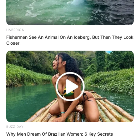
Spätburgunder rundet das Gericht perfekt ab.
HABERION
Praktische Tipps für ein
Fishermen See An Animal On An Iceberg, But Then They Look
Closer!
Profi-Ergebnis
Fleischqualität prüfen
Achten Sie auf eine schöne Marmorierung.
Mageres, frisches Hirschfleisch sorgt für
Zartheit und intensiven Geschmack.
Niedrig und langsam
schmoren
BUZZ DAY
Why Men Dream Of Brazilian Women: 6 Key Secrets