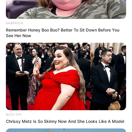
es sogar 2,5 Stunden schmoren lassen – je
länger, desto zarter wird das Fleisch.
HABERION
Remember Honey Boo Boo? Better To Sit Down Before You
See Her Now
5. Abschmecken und binden
Kurz vor Ende der Garzeit das Gulasch mit Salz,
Pfeffer und optional einer Prise Zucker
abschmecken. Wer eine dickere Sauce möchte,
kann Mehl oder Speisestärke in etwas kaltem
Wasser anrühren und unterrühren. Einige Profi-
Köche schwören auf einen kleinen Löffel dunkle
Schokolade oder Preiselbeeren – das gibt dem
Gulasch eine besondere Tiefe und leicht
BUZZ DAY
fruchtige Note.
Chrissy Metz Is So Skinny Now And She Looks Like A Model