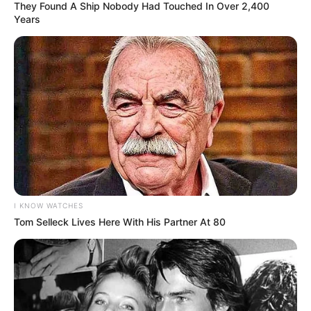
They Found A Ship Nobody Had Touched In Over 2,400
Anbraten
Years
1 EL Mehl oder Speisestärke zum Binden
Optional: Preiselbeeren oder dunkle
Schokolade für eine besondere Note
Tipp: Für besonders intensives Aroma empfiehlt
sich Hirschfleisch aus regionaler Jagd oder vom
Metzger des Vertrauens. Frisch ist hier
entscheidend.
I KNOW WATCHES
Tom Selleck Lives Here With His Partner At 80
Schritt-für-Schritt
Zubereitung