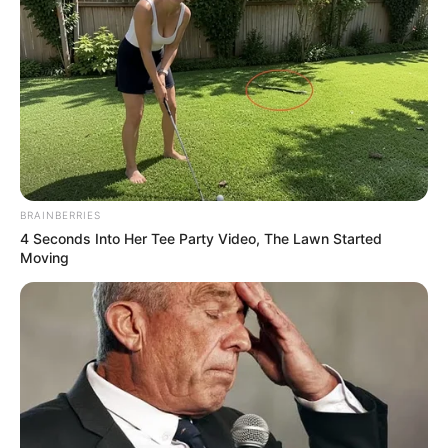
BRAINBERRIES
4 Seconds Into Her Tee Party Video, The Lawn Started
Categories
All
Moving
Ein kichererbsen rezept, das du lieben
wirst – einfach & lecker!
Die missverstandenen Wächter – Warum wir
Wespen mehr lieben sollten