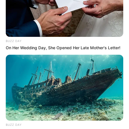
2 Karotten
1–2 EL Tomatenmark
300 ml Rotwein (trocken)
BUZZ DAY
On Her Wedding Day, She Opened Her Late Mother's Letter!
500 ml Wildfond oder Rinderbrühe
2 Lorbeerblätter
4 Wacholderbeeren
1 TL Thymian (getrocknet)
Salz und Pfeffer nach Geschmack
BUZZ DAY
2 EL Öl oder Butterschmalz zum