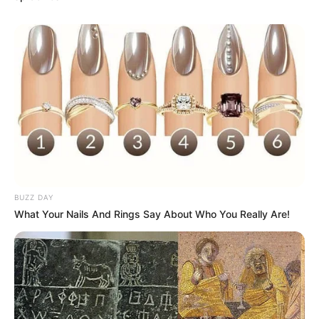
BUZZ DAY
What Your Nails And Rings Say About Who You Really Are!