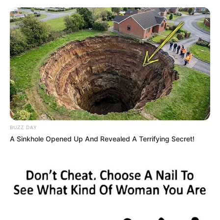
Skip
to
Menu
content
BUZZ DAY
A Sinkhole Opened Up And Revealed A Terrifying Secret!
Geheimtipp: