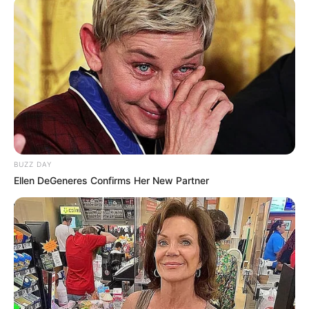
zeigen wir Ihnen, wie Sie mit unserem
<
Geheimtipp: hirschgulasch rezept wie vom
Profi – sofort ausprobieren!>
ein Gericht
zaubern, das Ihre Familie und Gäste begeistern
wird. Ob in Deutschland, Österreich oder der
Schweiz – dieses Rezept überzeugt überall.
BUZZ DAY
Ellen DeGeneres Confirms Her New Partner