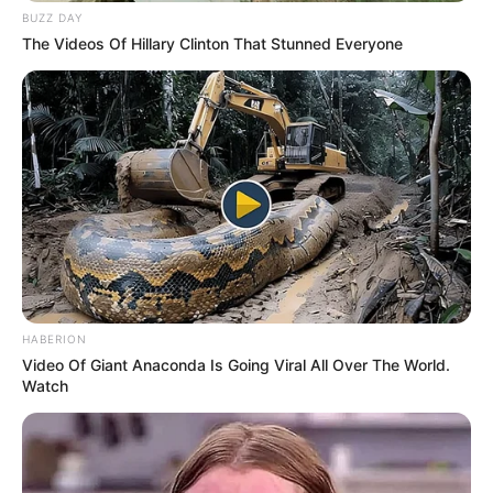
400 g passierte Tomaten
BUZZ DAY
The Videos Of Hillary Clinton That Stunned Everyone
1 rote Paprika, gewürfelt
1 TL Paprikapulver (geräuchert)
½ TL Cayennepfeffer oder Chili
1 TL Honig oder Agavendicksaft
Salz & Pfeffer nach Geschmack
HABERION
Video Of Giant Anaconda Is Going Viral All Over The World.
Watch
Zubereitung Schritt für
Schritt