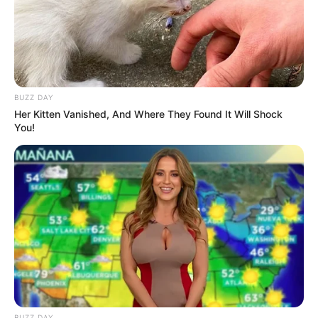
Mit ein paar Tricks lassen sich die beliebten
Kartoffeln in eine ausgewogene Mahlzeit
verwandeln.
Kartoffeln als Basis
: Sie liefern komplexe
Kohlenhydrate, Ballaststoffe und wichtige
BUZZ DAY
Mineralstoffe wie Kalium.
Her Kitten Vanished, And Where They Found It Will Shock
You!
Backen statt Frittieren
: Statt im Ölbad
zubereitet, werden die Kartoffeln im Ofen
goldbraun und knusprig – mit deutlich
weniger Kalorien.
Frische Zutaten in der Sauce
: Tomaten,
Paprika und Knoblauch liefern wertvolle
Vitamine und Antioxidantien.
Gesunde Würze
: Anstelle von
BUZZ DAY