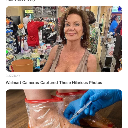
Mild & aromatisch
Wer Schärfe nicht so gerne mag, kann die Chili-
Menge reduzieren und stattdessen mit
geräuchertem Paprika arbeiten. Das verleiht der
Sauce eine tiefe Note ohne zu scharf zu sein.
Extra proteinreich
Für eine ausgewogene Mahlzeit lassen sich die
BUZZDAY
Patatas Bravas wunderbar mit Hülsenfrüchten
Walmart Cameras Captured These Hilarious Photos
kombinieren. Kichererbsen oder Linsen in der
Sauce bringen zusätzliches Eiweiß.
Mediterran inspiriert
Ein Klecks griechischer Joghurt oder Aioli auf