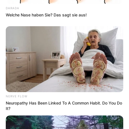
DARADA
Welche Nase haben Sie? Das sagt sie aus!
NERVE FLOW
Neuropathy Has Been Linked To A Common Habit. Do You Do
It?