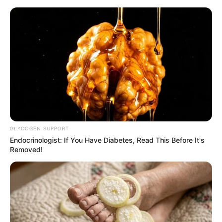
Skip
to
Menu
content
GLYCOGEN SUPPORT
Endocrinologist: If You Have Diabetes, Read This Before It's
Removed!
Gesund &