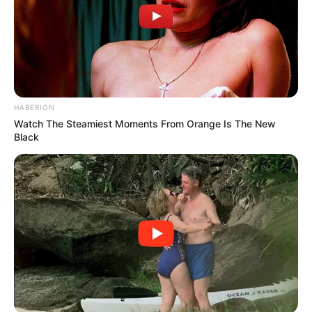
800 g festkochende Kartoffeln
2 EL Olivenöl
1 TL Paprikapulver (edelsüß oder
geräuchert)
HABERION
Watch The Steamiest Moments From Orange Is The New
Black
1 Prise Salz & Pfeffer
Für die Brava-Sauce:
2 EL Olivenöl
1 Zwiebel, fein gehackt
2 Knoblauchzehen, gepresst