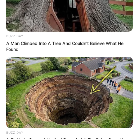
BUZZ DAY
A Man Climbed Into A Tree And Couldn't Believe What He
Found
BUZZ DAY