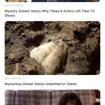
neu entdeckt!
BRAINBERRIES
Mystery Solved: Here's Why These 9 Actors Left Their TV
Shows
Damit du gleich loslegen kannst, haben wir hier
ein modernes Grundrezept zusammengestellt,
das du nach Belieben variieren kannst.
Zutaten (für 4 Portionen)
2 EL Olivenöl
1 große Zwiebel
2 Knoblauchzehen
BRAINBERRIES
Mysterious Roman Statue Unearthed In Toledo
3 Karotten
2 Kartoffeln