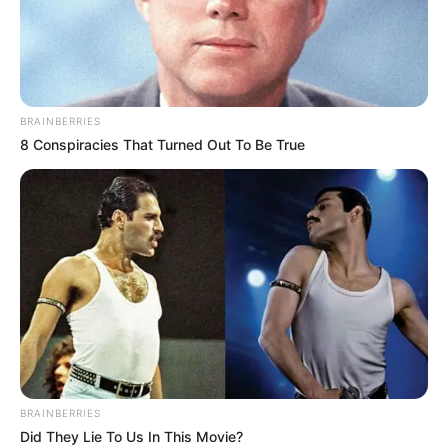
BRAINBERRIES
Gesund &
8 Conspiracies That Turned Out To Be True
köstlich:
gemüsesuppe
rezept neu
entdeckt!
September 1, 2025
by
anna
BRAINBERRIES
Did They Lie To Us In This Movie?