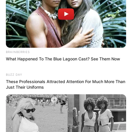
Köcheln lassen
: Bei mittlerer Hitze ca.
20–25 Minuten garen, bis das Gemüse
weich ist.
Finale
: Brokkoli und Zucchini in den
letzten 5–7 Minuten dazugeben, damit
BRAINBERRIES
sie bissfest bleiben.
What Happened To The Blue Lagoon Cast? See Them Now
Abschmecken
: Mit Salz, Pfeffer und
BUZZ DAY
frischer Petersilie verfeinern.
These Professionals Attracted Attention For Much More Than
Just Their Uniforms
So entsteht eine einfache, aber unglaublich
aromatische Suppe. Genau so wird aus dem
Motto
„
Gesund & köstlich: gemüsesuppe
rezept neu entdeckt!“
ein Genussmoment für
jeden Tag.