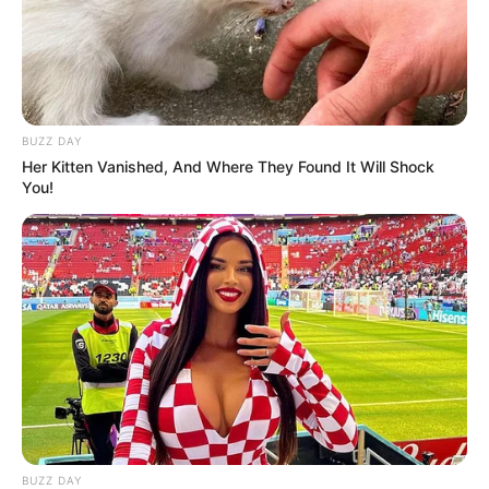
All
Rezepte
BUZZ DAY
Her Kitten Vanished, And Where They Found It Will Shock
Thunfischsalat mit Ei & Joghurt – leicht, cremig
You!
und voller Protein!
Verführerisch lecker: Quark-Vanille-
Pfannkuchen ohne Mehl in nur 5 Minuten!
DEI BESTEN HAUSGEMACHTEN EISBEIN
VARIATIONEN
DIE BESTEN SALAT DRESSINGS
die besten hausgemachten BBQ sauce
variationen
BUZZ DAY