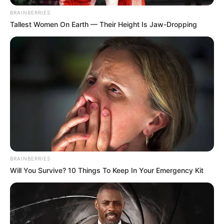
BRAINBERRIES
Tallest Women On Earth — Their Height Is Jaw-Dropping
Warum eine
Gemüsesuppe immer
eine gute Idee ist
Eine selbstgemachte Gemüsesuppe hat gleich
mehrere Vorteile:
Gesundheit pur
– Sie liefert dir wertvolle
Nährstoffe, Ballaststoffe und Vitamine.
BRAINBERRIES
Will You Survive? 10 Things To Keep In Your Emergency Kit
Kalorienarm und sättigend
– Perfekt für
alle, die sich bewusst ernähren möchten.
Nachhaltig
– Du kannst saisonales