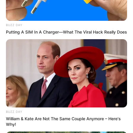
BUZZ DAY
Putting A SIM In A Charger—What The Viral Hack Really Does
BUZZ DAY
William & Kate Are Not The Same Couple Anymore – Here's
Why!