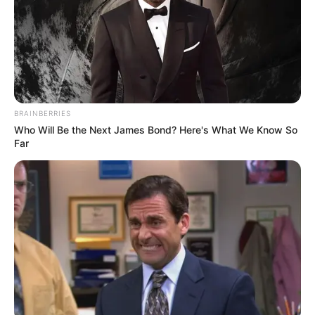
Gemüse verwenden und sogar Reste
verwerten.
Vielfältig
– Von klarer Brühe bis zu
cremiger Variante – alles ist möglich.
BRAINBERRIES
Gerade im Herbst und Winter wärmt eine Suppe
Who Will Be the Next James Bond? Here's What We Know So
nicht nur den Körper, sondern auch die Seele.
Far
Und wer im Sommer lieber Leichtes mag, greift
einfach zu kalten Varianten wie einer Gazpacho
oder pürierten Gemüsesuppe.
Gesund & köstlich:
gemüsesuppe rezept