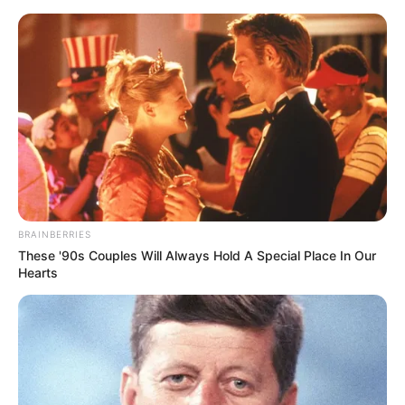
Skip
to
Menu
content
BRAINBERRIES
These '90s Couples Will Always Hold A Special Place In Our
Hearts