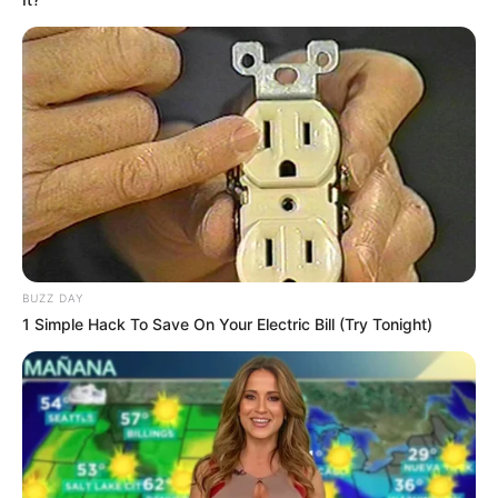
Gemüsesuppe
Saisonales Gemüse
verwenden
Achte darauf, Gemüse aus der Saison zu
kaufen. Im Herbst eignen sich Kürbis und
Steckrüben, im Frühling Spargel und Spinat, im
Sommer Zucchini und Paprika. Das sorgt nicht
nur für Abwechslung, sondern auch für
BUZZ DAY
Nachhaltigkeit.
1 Simple Hack To Save On Your Electric Bill (Try Tonight)
Suppen auf Vorrat kochen
Eine Gemüsesuppe lässt sich hervorragend
einfrieren. Einfach portionsweise abfüllen und
bei Bedarf wieder erwärmen – ideal für