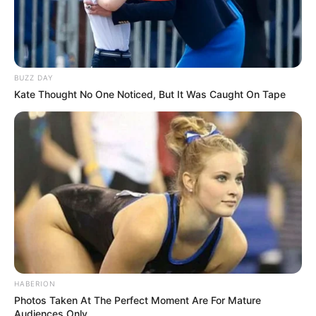
Das Motto
„
Gesund & köstlich:
gemüsesuppe rezept neu entdeckt!“
passt
hervorragend in die Esskultur im
deutschsprachigen Raum. Hier hat die Suppe
BUZZ DAY
einen festen Platz – sei es als Vorspeise in der
Kate Thought No One Noticed, But It Was Caught On Tape
österreichischen Küche, als deftige
Hauptmahlzeit in Bayern oder als leichte
Gemüsevariante in der modernen Schweizer
Küche.
Außerdem legen viele Menschen in
Deutschland, Österreich und der Schweiz
großen Wert auf regionale und saisonale
Zutaten – ein weiterer Grund, warum die
Gemüsesuppe in all ihren Variationen perfekt in
unsere Essgewohnheiten passt.
HABERION
Photos Taken At The Perfect Moment Are For Mature
Audiences Only