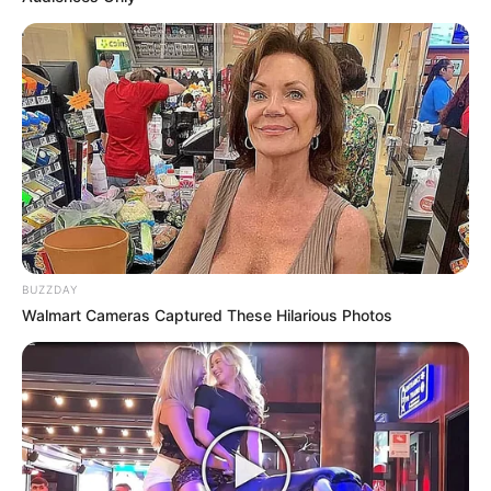
Fazit –
Gesund &
köstlich: gemüsesuppe
rezept neu entdeckt!
Die Gemüsesuppe ist viel mehr als nur ein
einfaches Gericht. Sie ist gesund, vielseitig und
kann nach Lust und Laune variiert werden. Mit
BUZZDAY
frischen Zutaten, kreativen Gewürzen und
Walmart Cameras Captured These Hilarious Photos
saisonalem Gemüse wird sie nie langweilig.
Ob cremig, klar, mediterran, asiatisch oder
traditionell – du kannst sie immer wieder neu
entdecken und an deine persönlichen Vorlieben
anpassen. Genau deshalb ist das Motto
„
Gesund & köstlich: gemüsesuppe rezept neu