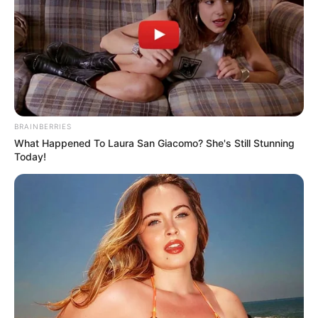
1 Zucchini
1 Stück Sellerie (Knolle oder Stange)
150 g grüne Bohnen
BRAINBERRIES
150 g Brokkoli
What Happened To Laura San Giacomo? She's Still Stunning
Today!
1,5 l Gemüsebrühe
2 Lorbeerblätter
1 TL Thymian
Salz & Pfeffer nach Geschmack
Frische Petersilie zum Garnieren