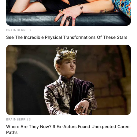
Crêpes sind nicht nur lecker, sondern auch
unglaublich flexibel:
Sie lassen sich vorbereiten und
BRAINBERRIES
aufwärmen.
See The Incredible Physical Transformations Of These Stars
Sie sind sowohl für Kinder als auch
Erwachsene ein Highlight.
Sie passen zu allen Mahlzeiten, von
Frühstück über Mittag bis zum Dessert.
Sie können gesund und kalorienarm, aber
auch richtig gehaltvoll sein.
BRAINBERRIES
Genau das macht den Reiz von
Gesund &
Where Are They Now? 9 Ex-Actors Found Unexpected Career
köstlich: crepes rezept einfach neu entdeckt!
Paths