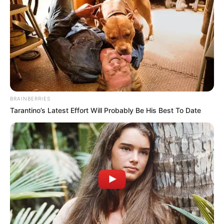
Die Crêpes auf beiden Seiten goldbraun
backen.
So entsteht die perfekte Grundlage für süße
und herzhafte Variationen.
BRAINBERRIES
Tarantino’s Latest Effort Will Probably Be His Best To Date
Gesund & köstlich:
crepes rezept einfach
neu entdeckt! – Die
gesunde Variante
Viele fragen sich: Wie kann man Crêpes