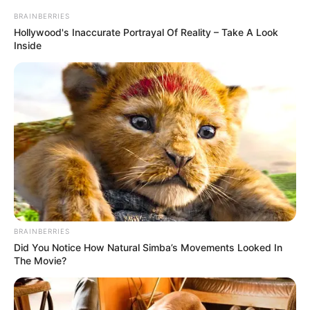
1 Prise Salz
BRAINBERRIES
Hollywood's Inaccurate Portrayal Of Reality – Take A Look
Inside
1 EL Öl oder geschmolzene Butter
Zubereitung
Mehl in eine Schüssel sieben und mit
Salz vermengen.
Eier und Milch nach und nach unter
Rühren hinzufügen, bis ein glatter,
flüssiger Teig entsteht.
BRAINBERRIES
Den Teig 30 Minuten ruhen lassen.
Did You Notice How Natural Simba’s Movements Looked In
The Movie?
Eine beschichtete Pfanne leicht einfetten
und dünn mit Teig ausgießen.