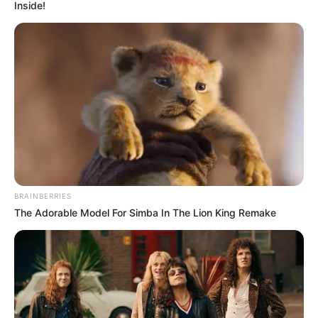
Inside!
Käse, Spinat oder Lachs gefüllt: Crêpes sind
vielseitig, schnell zubereitet und passen zu
jeder Gelegenheit. In diesem Artikel nehmen wir
dich mit auf eine kulinarische Reise und zeigen
dir, warum
Gesund & köstlich: crepes
rezept einfach neu entdeckt!
nicht nur ein
Motto, sondern ein echter Geheimtipp für die
moderne Küche ist.
BRAINBERRIES
The Adorable Model For Simba In The Lion King Remake