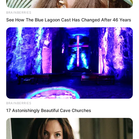
gesünder und leichter machen, ohne auf
Geschmack zu verzichten? Hier einige Tricks:
BRAINBERRIES
See How The Blue Lagoon Cast Has Changed After 46 Years
Gesunde Mehlalternativen
Dinkelmehl:
Reich an Mineralstoffen,
leicht nussiger Geschmack.
Buchweizenmehl:
Glutenfrei und
besonders beliebt in der Bretagne.
Hafermehl:
Sättigend und
ballaststoffreich – ideal für das
BRAINBERRIES
Frühstück.
17 Astonishingly Beautiful Cave Churches
Milchalternativen
Hafermilch:
Mild im Geschmack, perfekt