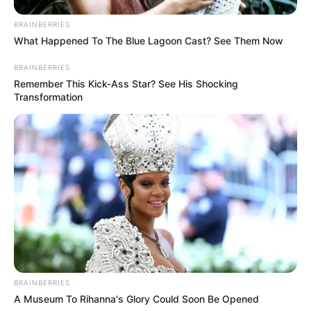
gesunde Crêpes
BRAINBERRIES
What Happened To The Blue Lagoon Cast? See Them Now
Süße Crêpes sind ein Klassiker – aber sie
BRAINBERRIES
müssen nicht zu einer Zuckerbombe werden.
Remember This Kick-Ass Star? See His Shocking
Hier ein paar gesunde Füllungen:
Transformation
Fruchtig leicht:
Mit frischen Beeren,
etwas Joghurt und einem Hauch Honig.
Proteinreich:
Mit Magerquark, Banane
und ein paar Nüssen.
Schokoladig & gesund:
Mit
selbstgemachter Nuss-Nougat-Creme
aus Datteln und Kakao.
BRAINBERRIES
A Museum To Rihanna's Glory Could Soon Be Opened
Exotisch:
Mit Mango, Kokosraspeln und