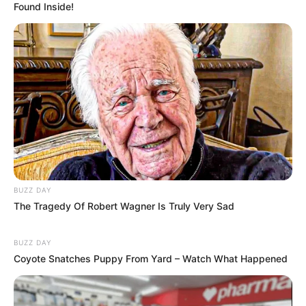
Found Inside!
Categories
All
Geheimtipp: pancakes rezept einfach wie
vom Profi – sofort ausprobieren!
Dein neues Lieblingsgericht: eierkuchen
rezept – schnell & genial!
BUZZ DAY
Search
The Tragedy Of Robert Wagner Is Truly Very Sad
Search
BUZZ DAY
Coyote Snatches Puppy From Yard – Watch What Happened