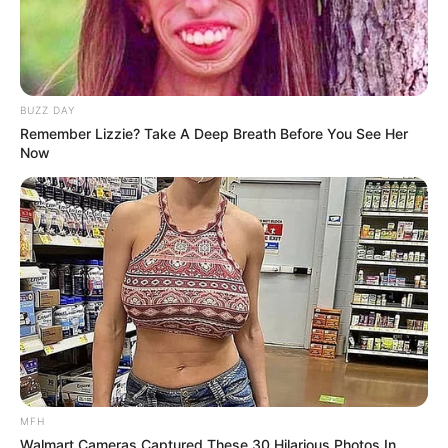
BUZZ DAY
Remember Lizzie? Take A Deep Breath Before You See Her
Now
MFH
Walmart Cameras Captured These 30 Hilarious Photos In