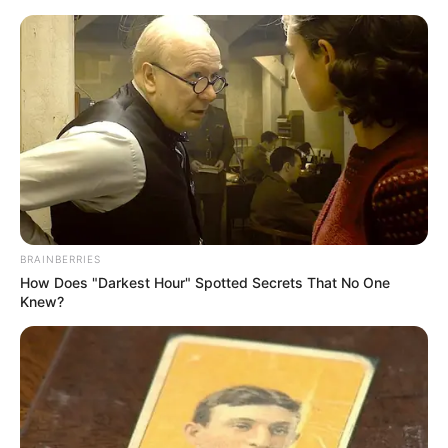
Skip
to
Menu
content
BRAINBERRIES
How Does "Darkest Hour" Spotted Secrets That No One
Knew?