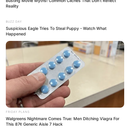
Busting Movie Myths! Common Clichés That Don't Reflect
Reality
BUZZ DAY
Suspicious Eagle Tries To Steal Puppy - Watch What
Happened
FRIDAY PLANS
Walgreens Nightmare Comes True: Men Ditching Viagra For
This 87¢ Generic Aisle 7 Hack