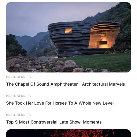
Joghurt.
So kannst du ohne schlechtes Gewissen
schlemmen und gleichzeitig Vitamine tanken.
Herzhafte Varianten –
mehr als nur ein Snack
BRAINBERRIES
The Chapel Of Sound Amphitheater - Architectural Marvels
Herzhafte Crêpes eignen sich hervorragend als
BRAINBERRIES
Hauptmahlzeit. Besonders beliebt in Frankreich
She Took Her Love For Horses To A Whole New Level
sind die sogenannten
Galettes
, die traditionell
mit Buchweizenmehl gebacken werden.
BRAINBERRIES
Top 9 Most Controversial 'Late Show' Moments
Ideen für herzhafte