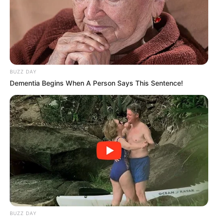
BUZZ DAY
Dementia Begins When A Person Says This Sentence!
BUZZ DAY