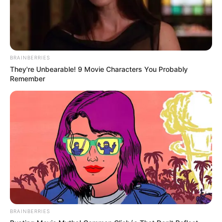
Wer also Lust hat, ein Stück französische Küche
neu zu entdecken und gleichzeitig gesund zu
genießen, sollte unbedingt ausprobieren:
Gesund & köstlich: crepes rezept einfach neu
BRAINBERRIES
entdeckt!
– einfach, lecker und voller Vielfalt.
They're Unbearable! 9 Movie Characters You Probably
Remember
BRAINBERRIES