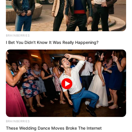
BRAINBERRIES
I Bet You Didn't Know It Was Really Happening?
Die Geschichte der
Crêpes – ein
französischer Klassiker
im neuen Gewand
BRAINBERRIES
These Wedding Dance Moves Broke The Internet