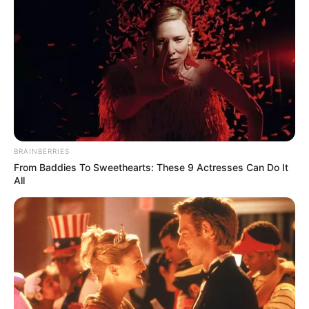
Füllungen
Vegetarisch:
Spinat, Feta und
Pinienkerne.
Fischliebhaber:
Geräucherter Lachs mit
Frischkäse und Rucola.
Klassisch:
Schinken, Käse und ein
BRAINBERRIES
Spiegelei.
From Baddies To Sweethearts: These 9 Actresses Can Do It
All
Vegan:
Gebratene Champignons,
Zucchini und Hummus.
Damit wird
Gesund & köstlich: crepes
rezept einfach neu entdeckt!
zu einem echten
Allrounder – egal ob Frühstück, Mittag oder
Abendessen.