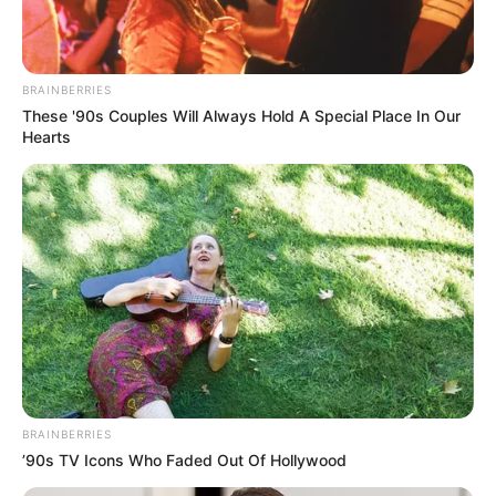
BRAINBERRIES
Praktische Tipps für
These '90s Couples Will Always Hold A Special Place In Our
Hearts
perfekte Crêpes
Damit deine Crêpes nicht reißen oder zu dick
werden, hier ein paar hilfreiche Tipps:
Teig ruhen lassen:
Mindestens 30
Minuten, damit das Mehl quellen kann.
Die richtige Pfanne:
Eine beschichtete
Pfanne oder spezielle Crêpes-Pfanne
BRAINBERRIES
verhindert Ankleben.
’90s TV Icons Who Faded Out Of Hollywood