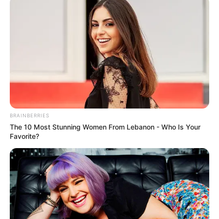
Dünn ausgießen:
Den Teig gleichmäßig
verteilen, am besten durch Schwenken
der Pfanne.
Die Hitze kontrollieren:
Mittlere Hitze
sorgt dafür, dass die Crêpes gleichmäßig
bräunen.
Warmhalten:
Im Ofen bei niedriger
Temperatur stapeln – so bleiben sie
BRAINBERRIES
weich und warm.
The 10 Most Stunning Women From Lebanon - Who Is Your
Favorite?
Warum Crêpes so
beliebt sind