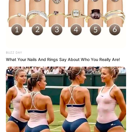
BUZZ DAY
What Your Nails And Rings Say About Who You Really Are!