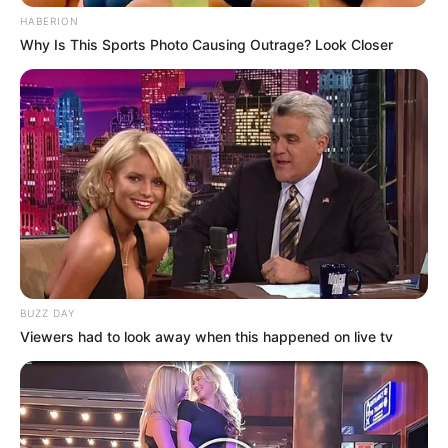
HABERION
Why Is This Sports Photo Causing Outrage? Look Closer
BUZZ DAY
Viewers had to look away when this happened on live tv