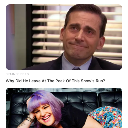
Skip
to
Menu
content
BRAINBERRIES
Why Did He Leave At The Peak Of This Show's Run?
Zitronen-Kokos-