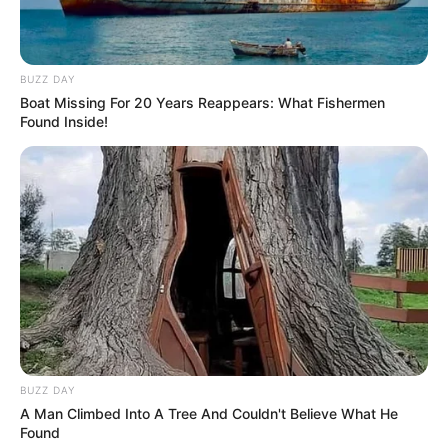
BUZZ DAY
Boat Missing For 20 Years Reappears: What Fishermen
Found Inside!
Categories
All
Abgelaufenes Mehl: Nicht wegwerfen!
BUZZ DAY
A Man Climbed Into A Tree And Couldn't Believe What He
Meine Großmutter hat es so benutzt
Found
Omas Buchteln mit Suchtfaktor 10