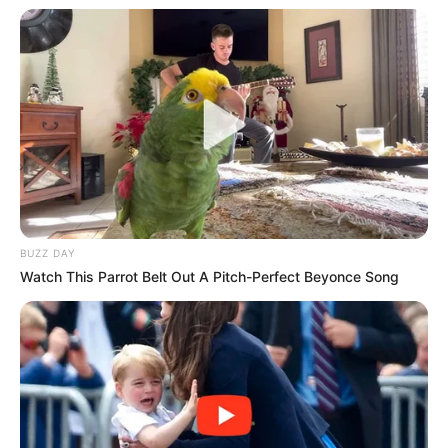
Search
Search
BUZZ DAY
All
Watch This Parrot Belt Out A Pitch-Perfect Beyonce Song
Rezepte
Thunfischsalat mit Ei & Joghurt – leicht, cremig
und voller Protein!