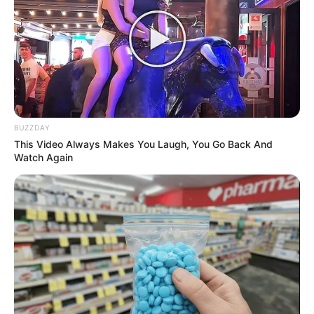
als wir uns vorstellen können. In der Tat ist er
zu Hause so beliebt, dass viele Menschen ihn
als wertvollen Bestandteil ihrer Küche
betrachten.
Der Grund für die Beliebtheit dieses Teils der
Banane liegt in seiner vielfältigen
BUZZDAY
Verwendbarkeit. Während wir dazu neigen, uns
This Video Always Makes You Laugh, You Go Back And
auf das saftige Innere der Frucht zu
Watch Again
konzentrieren, wird oft übersehen, dass die
Spitze der Banane tatsächlich reich an
Nährstoffen ist. Sie ist vollgepackt mit
Vitaminen und Mineralien, die eine Vielzahl von
gesundheitlichen Vorteilen bieten.
Ein bemerkenswertes Merkmal dieses Teils der
Banane ist sein hoher Ballaststoffgehalt.
Ballaststoffe sind entscheidend für eine