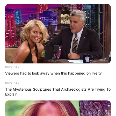
Skip
to
Menu
content
BUZZ DAY
Viewers had to look away when this happened on live tv
BUZZ DAY
The Mysterious Sculptures That Archaeologists Are Trying To
Explain
Werfen Sie diesen