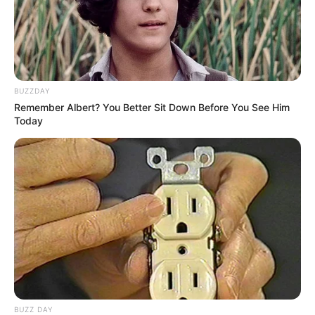
BUZZDAY
Remember Albert? You Better Sit Down Before You See Him
Today
BUZZ DAY
Categories