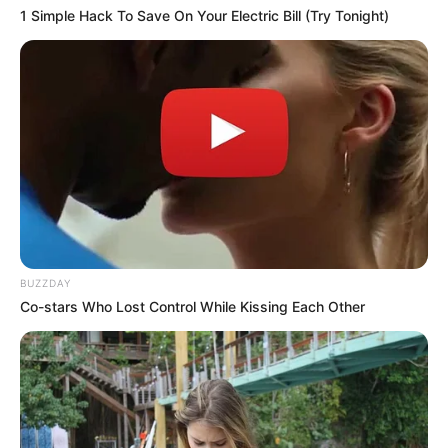
All
1 Simple Hack To Save On Your Electric Bill (Try Tonight)
6 Gärtnergeheimnisse für den Anbau eines
Avocadobaums
Wie rettet man eine verwelkte Orchidee? So
lassen Blumenexperten Orchideen wieder
auferstehen
Search
BUZZDAY
Search
Co-stars Who Lost Control While Kissing Each Other
All
Rezepte