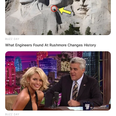
BUZZ DAY
What Engineers Found At Rushmore Changes History
BUZZ DAY