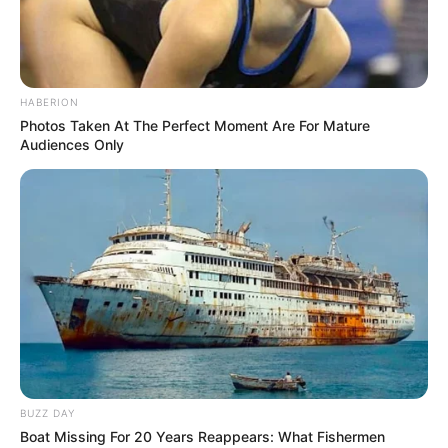
werfe ich einen
selbstgemachten
Luftballon in die
HABERION
Photos Taken At The Perfect Moment Are For Mature
Toilette. Es kostet
Audiences Only
einen Cent, erfüllt
den Raum aber
sofort mit dem Duft
von Frische und
Sauberkeit
BUZZ DAY
Boat Missing For 20 Years Reappears: What Fishermen