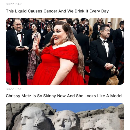
BUZZ DAY
This Liquid Causes Cancer And We Drink It Every Day
BUZZ DAY
Chrissy Metz Is So Skinny Now And She Looks Like A Model