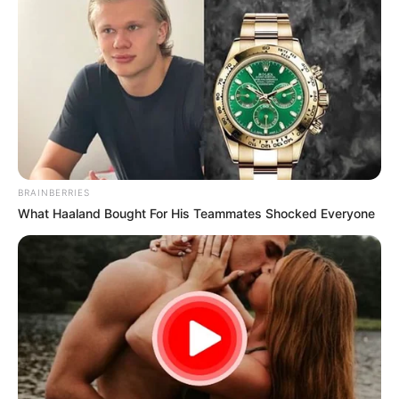
den Kauf von Produkten in
Einwegverpackungen und reduziere meinen
ökologischen Fußabdruck. Das ist mir wichtig,
denn ich möchte meinen Beitrag zum Schutz
unserer Umwelt leisten, besonders in einer Zeit,
in der der Konsum oft Überhand nimmt.
Neben der praktischen Seite hat der
selbstgemachte Luftballon auch eine
BRAINBERRIES
emotionale Komponente für mich. Er erinnert
What Haaland Bought For His Teammates Shocked Everyone
mich daran, dass es die kleinen Dinge sind, die
den Unterschied machen können, besonders
während der hektischen Feiertage. Ein
einfacher Luftballon kann eine Atmosphäre der
Frische und Sauberkeit schaffen und
gleichzeitig Erinnerungen an vergangene Feste
und die Freude am Teilen und Geben wecken.