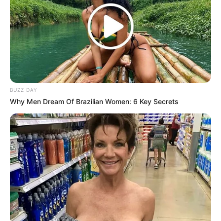
Es mag seltsam klingen, aber lassen Sie mich
erklären, warum ich das tue. Die Feiertage sind
BUZZ DAY
eine Zeit der Freude, des Zusammenseins und
Why Men Dream Of Brazilian Women: 6 Key Secrets
der Feierlichkeiten. Aber sie bringen auch oft
eine Fülle von Vorbereitungen mit sich, darunter
das Reinigen des Hauses für Gäste, das
Kochen von Festmahlzeiten und das
Arrangieren von Dekorationen. Inmitten all
dieser Aktivitäten kann es leicht passieren,
dass der Duft von Frische und Sauberkeit
manchmal verloren geht, besonders in einem
Raum wie der Toilette, der oft vernachlässigt
wird.