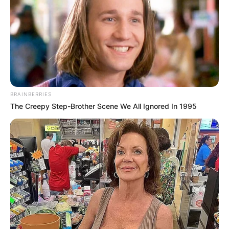
Hausgemachtes Knoblauchpulver. Anstatt
zu kaufen, machen Sie es selbst, sehr lecker. Es
ist einfacher als Sie denken
Die 18 effektivsten Möglichkeiten, Unkraut
ohne den Einsatz von Chemikalien zu
vernichten
BRAINBERRIES
The Creepy Step-Brother Scene We All Ignored In 1995
Search
Search
All