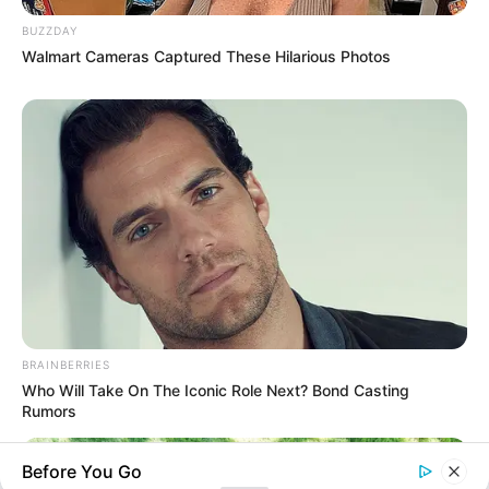
Rezepte
BUZZDAY
Walmart Cameras Captured These Hilarious Photos
Thunfischsalat mit Ei & Joghurt – leicht, cremig
und voller Protein!
Verführerisch lecker: Quark-Vanille-
Pfannkuchen ohne Mehl in nur 5 Minuten!
DEI BESTEN HAUSGEMACHTEN EISBEIN
VARIATIONEN
DIE BESTEN SALAT DRESSINGS
die besten hausgemachten BBQ sauce
BRAINBERRIES
variationen
Who Will Take On The Iconic Role Next? Bond Casting
Rumors
Before You Go
About us