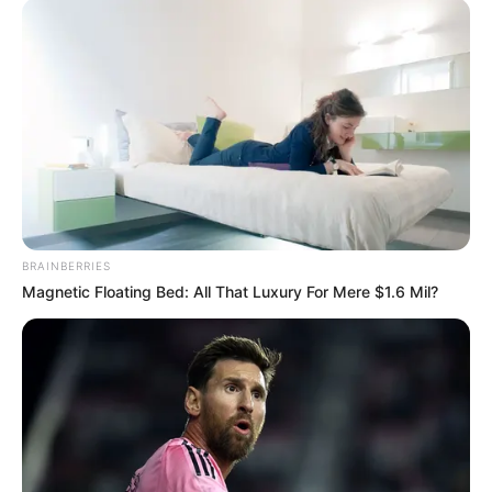
Damit das Ergebnis nicht nur lecker, sondern
auch schön saftig wird, brauchst du
hochwertige Zutaten. Hier eine Liste für eine
klassische Form (Ø 24 cm):
200 g Zartbitterschokolade (mind. 60 %
Kakao)
200 g weiche Butter
BRAINBERRIES
180 g Zucker
Magnetic Floating Bed: All That Luxury For Mere $1.6 Mil?
8 Eier (Eigelb und Eiweiß getrennt)
150 g Mehl
1 Prise Salz