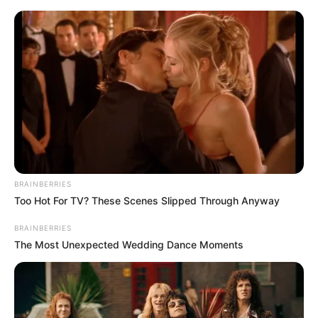
Skip
to
Menu
content
BRAINBERRIES
Too Hot For TV? These Scenes Slipped Through Anyway
BRAINBERRIES
The Most Unexpected Wedding Dance Moments
Unbedingt