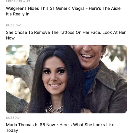
FRIDAY PLANS
Walgreens Hides This $1 Generic Viagra - Here's The Aisle
It's Really In.
3. Füllen
BUZZ DAY
She Chose To Remove The Tattoos On Her Face. Look At Her
Die Torte waagerecht halbieren.
Now
Beide Hälften dünn mit erwärmter
Aprikosenmarmelade bestreichen.
Die Tortenhälften wieder
zusammensetzen und auch die
Oberfläche mit Marmelade glasieren.
BUZZDAY
4. Glasur
Marlo Thomas Is 86 Now - Here's What She Looks Like
Today