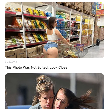
Im Kühlschrank etwa eine Woche, bei
Zimmertemperatur 2–3 Tage.
Fazit
Die
Sachertorte
ist ein Klassiker, der nie aus
der Mode kommt. Mit unserem
„Unbedingt
BUZZDAY
ausprobieren: Geniales Rezept: Sachertorte
This Photo Was Not Edited, Look Closer
Rezept Saftig!“
gelingt dir die berühmte Wiener
Schokoladentorte garantiert. Achte auf gute
Zutaten, eine sorgfältige Zubereitung und
etwas Geduld – schon hast du ein Meisterwerk
auf deinem Kuchentisch.
Ob zum Kaffee am Nachmittag, als festliches