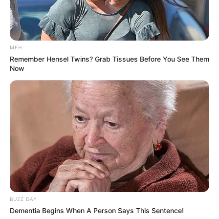
Dessert oder als besonderes Geschenk: Eine
saftige Sachertorte ist immer ein Highlight.
Also: unbedingt ausprobieren und genießen!
MFH
Remember Hensel Twins? Grab Tissues Before You See Them
Now
BUZZ DAY
Dementia Begins When A Person Says This Sentence!