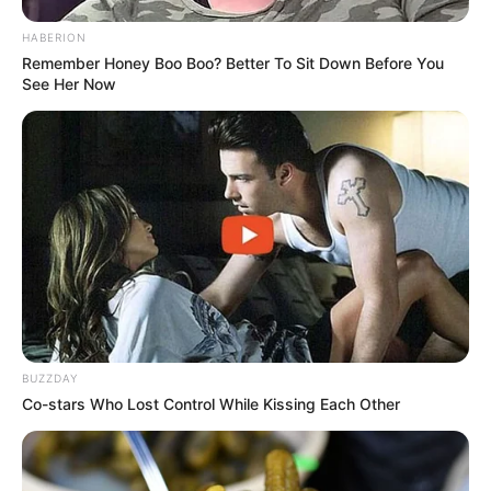
HABERION
Remember Honey Boo Boo? Better To Sit Down Before You
See Her Now
BUZZDAY
Co-stars Who Lost Control While Kissing Each Other