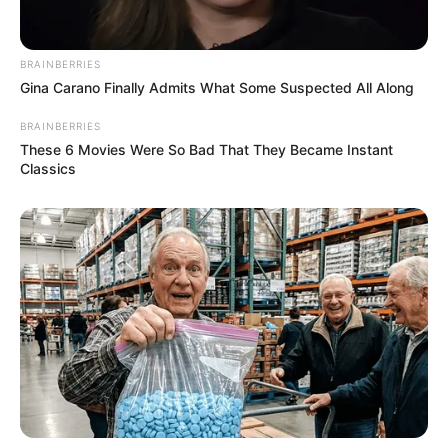
Mehl sieben und ebenfalls behutsam
einarbeiten.
BRAINBERRIES
Gina Carano Finally Admits What Some Suspected All Along
BRAINBERRIES
2. Backen
These 6 Movies Were So Bad That They Became Instant
Classics
Den Teig in eine gefettete und bemehlte
Springform füllen.
Bei 170 °C (Ober-/Unterhitze) ca. 55–60
Minuten backen.
Stäbchenprobe machen: Bleibt kein Teig
haften, ist die Torte fertig.
Danach vollständig auskühlen lassen.