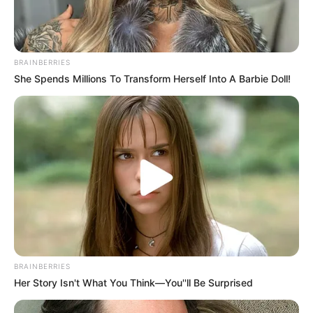
Schokoladentorte seit fast zwei Jahrhunderten
Genießerinnen und Genießer auf der ganzen
Welt. Doch viele Hobbybäcker fragen sich:
Wie
gelingt eine Sachertorte besonders saftig,
BRAINBERRIES
schokoladig und aromatisch?
She Spends Millions To Transform Herself Into A Barbie Doll!
BRAINBERRIES
Her Story Isn't What You Think—You''ll Be Surprised