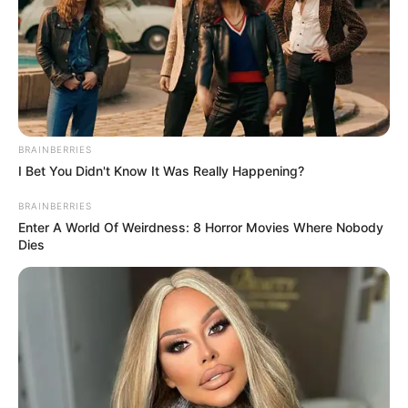
ausprobieren:
Geniales Rezept:
Sachertorte Rezept
BRAINBERRIES
Saftig!
I Bet You Didn't Know It Was Really Happening?
BRAINBERRIES
September 21, 2025
by
anna
Enter A World Of Weirdness: 8 Horror Movies Where Nobody
Dies
Einführung
Die Sachertorte ist weit mehr als nur ein Kuchen
– sie ist ein Stück österreichische
Kulturgeschichte. Ursprünglich in Wien
erfunden, begeistert die berühmte