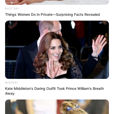
BUZZ DAY
Things Women Do In Private—Surprising Facts Revealed
BUZZDAY
Kate Middleton's Daring Outfit Took Prince William's Breath
Away