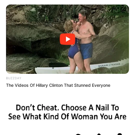
Schlagobers erhitzen (nicht kochen!).
Schokolade in Stücke brechen und in der
heißen Sahne schmelzen lassen.
Die Torte gleichmäßig mit der
Schokoglasur überziehen.
Fest werden lassen – am besten mehrere
Stunden im Kühlschrank.
BUZZDAY
The Videos Of Hillary Clinton That Stunned Everyone
Warum wird die
Sachertorte manchmal
trocken?