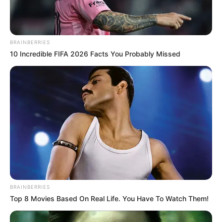
150 g Aprikosenmarmelade (ohne Stücke)
200 g Zartbitterschokolade (für die
Glasur)
BRAINBERRIES
10 Incredible FIFA 2026 Facts You Probably Missed
150 g Schlagobers (Sahne)
Tipp:
Je hochwertiger die Schokolade, desto
intensiver der Geschmack – ein echtes
Geheimnis für ein
„Sachertorte Rezept Saftig“
.
Schritt-für-Schritt-
Anleitung
BRAINBERRIES
Top 8 Movies Based On Real Life. You Have To Watch Them!
1. Teig zubereiten