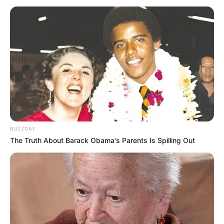
Um einen Türkischen Tomatensalat
zuzubereiten, benötigen Sie folgende Zutaten:
– 4 große Tomaten, in Würfel geschnitten
BUZZDAY
– 1 Gurke, geschält und in dünne Scheiben
The Truth About Barack Obama's Parents Is Spilling Out
geschnitten
– 1 rote Zwiebel, in dünne Ringe geschnitten
– Eine Handvoll frischer Koriander, grob gehackt
– 3 Esslöffel Olivenöl
– Saft einer Zitrone
– Salz und Pfeffer nach Geschmack
– Optional: eine Prise Kreuzkümmel für