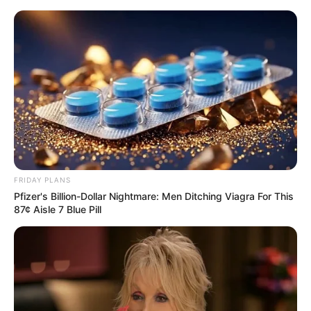
Skip
to
Menu
content
FRIDAY PLANS
Pfizer's Billion-Dollar Nightmare: Men Ditching Viagra For This
87¢ Aisle 7 Blue Pill
Türkischer