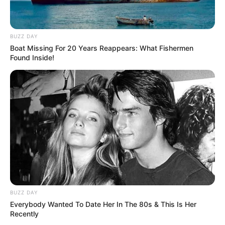
BUZZ DAY
Boat Missing For 20 Years Reappears: What Fishermen
Found Inside!
Categories
All
Lachs in Frühlingszwiebel-Sahne-Sauce
Erdbeer Tiramisu
BUZZ DAY
Everybody Wanted To Date Her In The 80s & This Is Her
Search
Recently