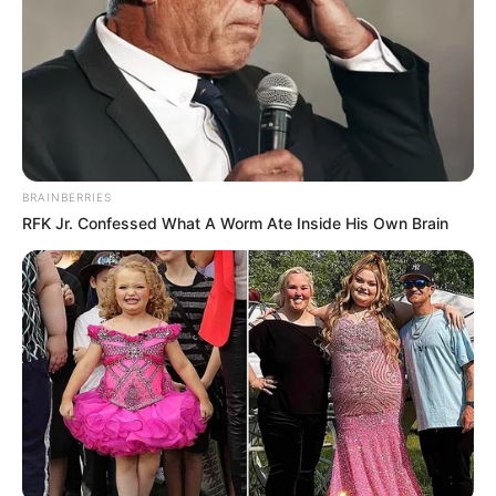
Ihren Gaumen und Ihre Gesundheit. Probieren
Sie ihn aus und lassen Sie sich von der Vielfalt
der türkischen Küche verzaubern! Guten
Appetit!
BRAINBERRIES
RFK Jr. Confessed What A Worm Ate Inside His Own Brain