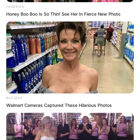
HABERION
Honey Boo Boo Is So Thin! See Her In Fierce New Photo
BUZZDAY
Walmart Cameras Captured These Hilarious Photos