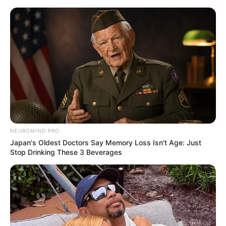
Skip
to
Menu
content
NEUROMIND PRO
Japan's Oldest Doctors Say Memory Loss Isn't Age: Just
Stop Drinking These 3 Beverages
Soljanka