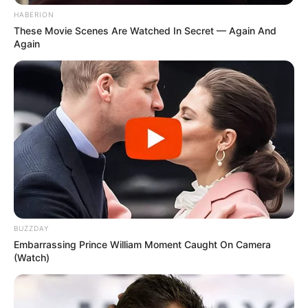
die Soljanka ein fester Bestandteil der
HABERION
deutschen Esskultur, ein Symbol der
These Movie Scenes Are Watched In Secret — Again And
Vergangenheit, Gegenwart und Zukunft. Durch
Again
die Zubereitung und den Genuss dieses
köstlichen Gerichts können wir nicht nur die
Aromen der Vergangenheit erleben, sondern
auch die Erinnerung an die Menschen und
Geschichten bewahren, die es geprägt haben.
Soljanka ist mehr als nur ein Gericht – es ist
eine Verbindung zu unseren Wurzeln, eine Feier
der Vielfalt und eine Erinnerung an die Kraft der
Küche, um Menschen zusammenzubringen.
Guten Appetit!
BUZZDAY
Embarrassing Prince William Moment Caught On Camera
(Watch)