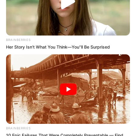
BRAINBERRIES
Her Story Isn't What You Think—You''ll Be Surprised
BRAINBERRIES
10 Epic Failures That Were Completely Preventable — Find