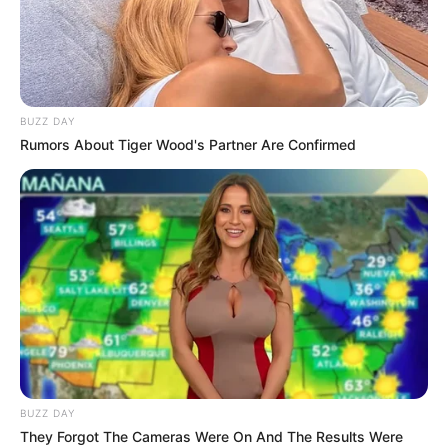
April 22, 2024
by
Anna_Muller
Title: Das Herz der Ostküche: Soljanka Rezept
BUZZ DAY
Rumors About Tiger Wood's Partner Are Confirmed
BUZZ DAY
They Forgot The Cameras Were On And The Results Were