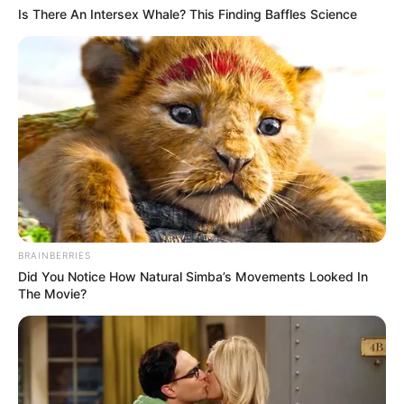
Is There An Intersex Whale? This Finding Baffles Science
Categories
All
Schwarzwälder Kirschtorte
BRAINBERRIES
Did You Notice How Natural Simba’s Movements Looked In
Ich kaufe kein Brot mehr, backe es zweimal
The Movie?
pro Woche: Jamie Oliver’s Brot mit nur 3 Zutaten