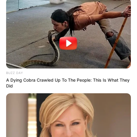
BUZZ DAY
A Dying Cobra Crawled Up To The People: This Is What They
Did
Traditionell ist der Orchideenanbau mit der
Bodennutzung und präzisen
Bewässerungspraktiken verbunden. Allerdings
ist seit Kurzem ein alternativer Ansatz
aufgetaucht: der Anbau von Orchideen in mit
Wasser gefüllten Töpfen.