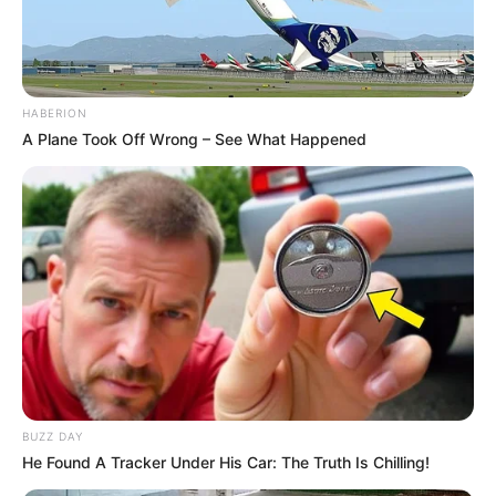
Orchideen im
Wasser: 3 einfache
Schritte
HABERION
A Plane Took Off Wrong – See What Happened
March 30, 2024
by
Anna_Muller
Orchideen gehören weltweit zu den
faszinierendsten und am meisten bewunderten
Pflanzen und werden wegen ihrer Schönheit
und Vielfalt geschätzt.
BUZZ DAY
He Found A Tracker Under His Car: The Truth Is Chilling!