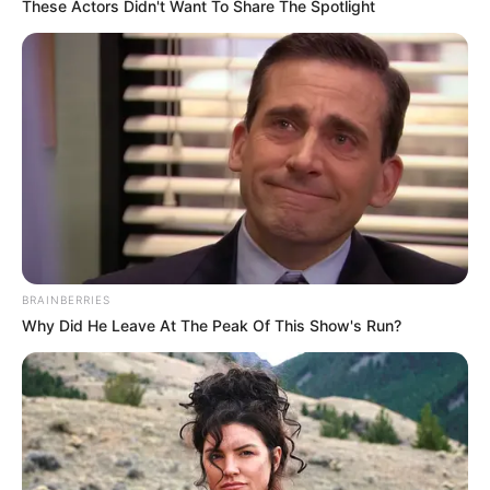
These Actors Didn't Want To Share The Spotlight
Categories
All
Wie man Kartoffeln in Töpfen anbaut und für
einen konstanten Vorrat sorgt. Der beste Trick!
Rosen, wie man sie ohne Wurzeln pflanzt:
Die 100 % funktionale Methode enthüllt
BRAINBERRIES
Why Did He Leave At The Peak Of This Show's Run?
Search
Search