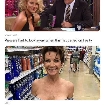
Klöße sind innen roh
: Sie wurden zu kurz
gegart oder der Deckel zu früh geöffnet.
Lösung: Garzeit einhalten und Deckel
geschlossen lassen.
BUZZ DAY
Zu feste Konsistenz
: Zu viel Mehl oder
Viewers had to look away when this happened on live tv
zu wenig Gehzeit. Lösung: Den Teig
weich halten und Geduld haben.
Fazit
Schon probiert? So gelingt dir Hefeklöße Rezept
garantiert begeistert alle! – mit diesem
Leitfaden bist du bestens gerüstet, um die
MFH