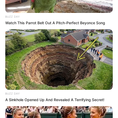
BUZZ DAY
Watch This Parrot Belt Out A Pitch-Perfect Beyonce Song
BUZZ DAY
A Sinkhole Opened Up And Revealed A Terrifying Secret!