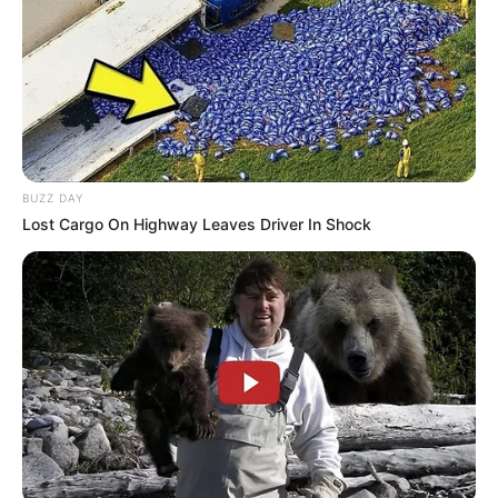
1. Vorteig herstellen
Die Hefe mit etwas Zucker in der lauwarmen
Milch auflösen und 10 Minuten ruhen lassen, bis
die Mischung Blasen wirft. Dies ist ein Zeichen
dafür, dass die Hefe aktiv ist.
BUZZ DAY
2. Teig kneten
Lost Cargo On Highway Leaves Driver In Shock
Das Mehl in eine Schüssel sieben, Ei,
geschmolzene Butter, Zucker, Salz und den
Vorteig hinzufügen. Alles zu einem
geschmeidigen Teig kneten. Der Hefeteig sollte
elastisch sein und sich leicht vom Schüsselrand
lösen.
3. Teig gehen lassen