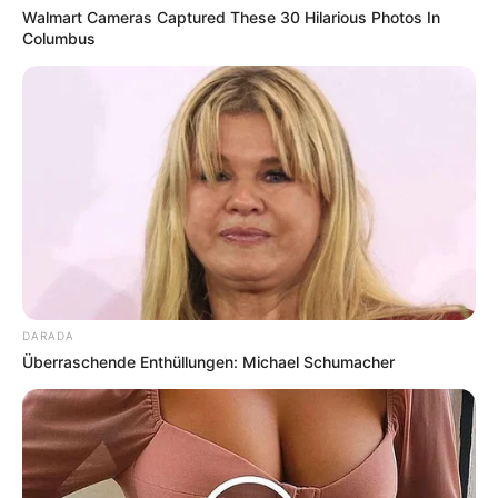
traditionelle Spezialität in deiner eigenen Küche
Walmart Cameras Captured These 30 Hilarious Photos In
nachzukochen. Ob süß mit Vanillesoße, herzhaft
Columbus
als Beilage oder kreativ gefüllt – Hefeklöße sind
ein echtes Allround-Talent.
Probier es aus, folge den Tipps, und schon bald
werden deine selbstgemachten Hefeklöße der
neue Liebling auf dem Familientisch sein.
Tradition trifft Genuss – und jeder Bissen bringt
ein Stück Heimatgefühl zurück.
DARADA
Überraschende Enthüllungen: Michael Schumacher