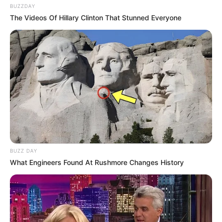
BUZZDAY
Budgetfreundlich
– einfache Zutaten,
The Videos Of Hillary Clinton That Stunned Everyone
die in jedem Haushalt verfügbar sind.
Traditionell
– ein Rezept mit Geschichte,
das über Generationen weitergegeben
wurde.
Häufige Fehler und wie
man sie vermeidet
BUZZ DAY
What Engineers Found At Rushmore Changes History
Teig geht nicht auf
: Ursache meist zu
kalte Milch oder alte Hefe. Lösung: immer
frische Hefe und lauwarme Flüssigkeit
verwenden.