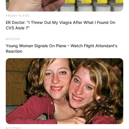
regionale Unterschiede
FRIDAY PLANS
Süße Hefeklöße
ER Doctor: "I Threw Out My Viagra After What I Found On
CVS Aisle 7"
Mit Pflaumenmus gefüllt
: Eine
BUZZDAY
Spezialität aus Österreich – Germknödel.
Young Woman Signals On Plane – Watch Flight Attendant's
Dazu wird Mohnzucker gestreut und
Reaction
Butter zerlassen.
Mit Vanillesoße
: Besonders beliebt in
Deutschland – Hefeklöße als süßes
Hauptgericht.
Mit Früchten
: Gefüllt mit Aprikosen oder
Kirschen sind sie ein Highlight im
Sommer.
Herzhafte Hefeklöße
BUZZDAY