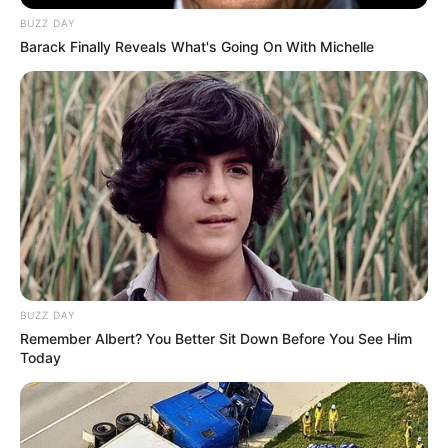
500 g Weizenmehl (Type 405 oder 550)
BUZZ DAY
Barack Finally Reveals What's Going On With Michelle
1 Würfel frische Hefe (42 g) oder 1
Päckchen Trockenhefe
250 ml lauwarme Milch
50 g Zucker
60 g Butter (geschmolzen)
1 Ei
BUZZ DAY
Remember Albert? You Better Sit Down Before You See Him
1 Prise Salz
Today
Zubereitung: