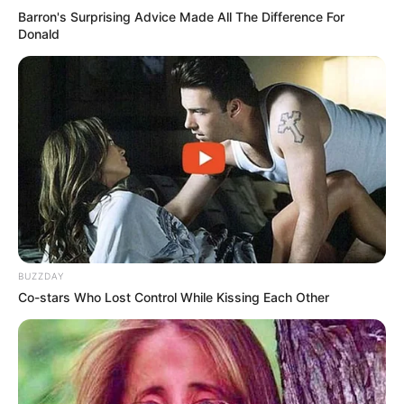
gleichzeitig gar sind.
Barron's Surprising Advice Made All The Difference For
Donald
4. Keine Deckelkontrolle!
Beim Dämpfen niemals zwischendurch
den Deckel heben – sonst fallen die
Klöße zusammen.
5. Aufbewahren und
Aufwärmen
Hefeklöße lassen sich gut einfrieren.
BUZZDAY
Co-stars Who Lost Control While Kissing Each Other
Zum Aufwärmen einfach kurz im Dampf
erhitzen oder in der Mikrowelle
abgedeckt erwärmen.