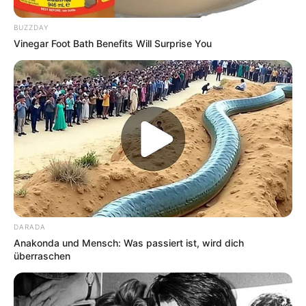
BUZZDAY
Vinegar Foot Bath Benefits Will Surprise You
Categories
All
Köstliches Omlett Rezept Deutsch wie von
Oma – dein neues Lieblingsgericht
Genuss pur: Rindsrouladen Rezept schnell
gemacht jetzt testen!
DARADA
Search
Anakonda und Mensch: Was passiert ist, wird dich
Search
überraschen