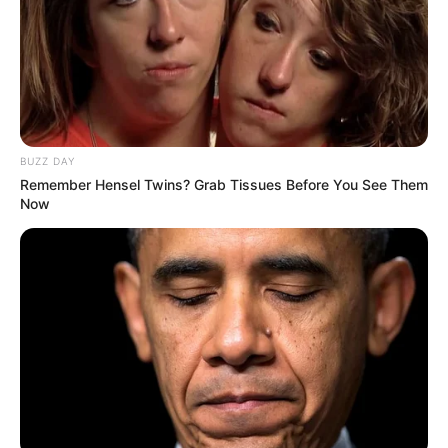
Regional variabel
: Während man in
Österreich gerne Germknödel mit Powidl
(Pflaumenmus) füllt, werden in
Deutschland Hefeklöße oft schlicht und
pur serviert.
BUZZ DAY
Remember Hensel Twins? Grab Tissues Before You See Them
Now
Klassisches Hefeklöße
Rezept Schritt für
Schritt
Zutaten (für ca. 6–8
Hefeklöße):