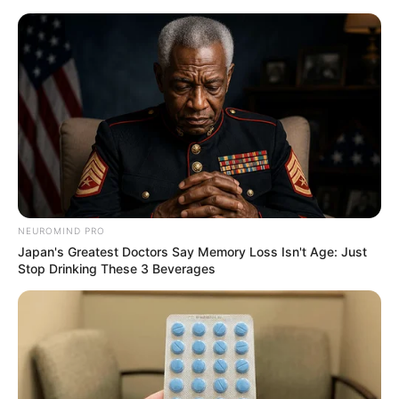
Skip
to
Menu
content
NEUROMIND PRO
Japan's Greatest Doctors Say Memory Loss Isn't Age: Just
Stop Drinking These 3 Beverages
Schon probiert? So