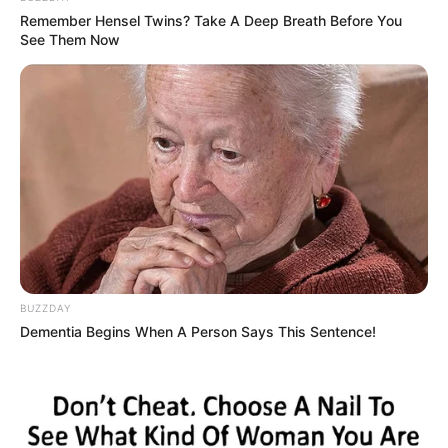
Remember Hensel Twins? Take A Deep Breath Before You
See Them Now
Als Beilage zu
Rinderrouladen
,
Schweinebraten
oder
Gulasch
.
Mit geschmolzener Butter und
Speckwürfeln übergossen.
Praktische Tipps für
perfekte Hefeklöße
BUZZDAY
Dementia Begins When A Person Says This Sentence!
1. Die richtige Temperatur
Die Milch darf nur lauwarm sein – zu heiß
zerstört die Hefekulturen.