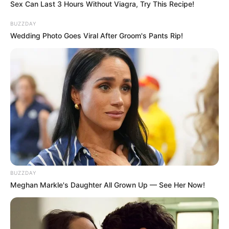
Hefeklöße, in Deutschland, Österreich und auch
Sex Can Last 3 Hours Without Viagra, Try This Recipe!
in der Schweiz beliebt, sind kleine Kunstwerke
BUZZDAY
aus Hefeteig, die sowohl süß als auch herzhaft
Wedding Photo Goes Viral After Groom's Pants Rip!
serviert werden können. Ob als Beilage zu
kräftigen Fleischgerichten oder als Hauptspeise
mit Vanillesoße – Hefeklöße begeistern Jung
und Alt gleichermaßen.
BUZZDAY
Meghan Markle's Daughter All Grown Up — See Her Now!