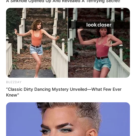
A Sinkhole Opened Up And Revealed A Terrifying Secret!
BUZZDAY
“Classic Dirty Dancing Mystery Unveiled—What Few Ever
Knew"