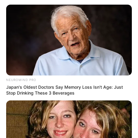
Skip
to
Menu
content
NEUROMIND PRO
Japan's Oldest Doctors Say Memory Loss Isn't Age: Just
Stop Drinking These 3 Beverages
Schaschlik mit