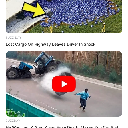
BUZZ DAY
Lost Cargo On Highway Leaves Driver In Shock
BUZZDAY
He Was Just A Step Away From Death: Makes You Cry And