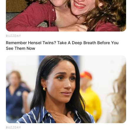
Pommes
May 14, 2024
by
Anna_Muller
Title: Ein Klassiker neu erlebt: Schaschlik mit
BUZZDAY
Pommes Rezept
Remember Hensel Twins? Take A Deep Breath Before You
See Them Now
BUZZDAY