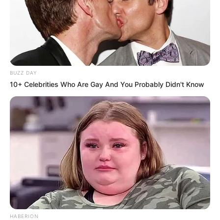
BUZZ DAY
10+ Celebrities Who Are Gay And You Probably Didn't Know
Categories
All
Spritzkuchen mit Vanillecreme
Zucchini Sticks zum reinlegen
HABERION