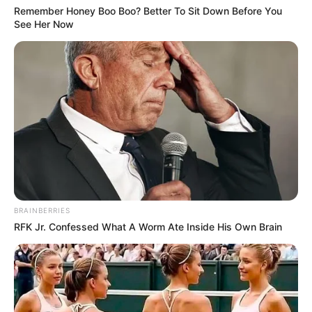
Remember Honey Boo Boo? Better To Sit Down Before You
See Her Now
Search
Search
All
Rezepte
BRAINBERRIES
RFK Jr. Confessed What A Worm Ate Inside His Own Brain
Thunfischsalat mit Ei & Joghurt – leicht, cremig
und voller Protein!
Verführerisch lecker: Quark-Vanille-
Pfannkuchen ohne Mehl in nur 5 Minuten!
DEI BESTEN HAUSGEMACHTEN EISBEIN