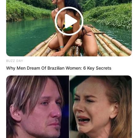
Schaschlik mit Pommes ist ein Gericht, das sich
perfekt für gesellige Zusammenkünfte mit
Familie und Freunden eignet. Es ist einfach
zuzubereiten, aber dennoch unglaublich lecker
und befriedigend. Probieren Sie dieses Rezept
aus und lassen Sie sich von seinem Geschmack
überzeugen! Guten Appetit!
BUZZ DAY
Why Men Dream Of Brazilian Women: 6 Key Secrets