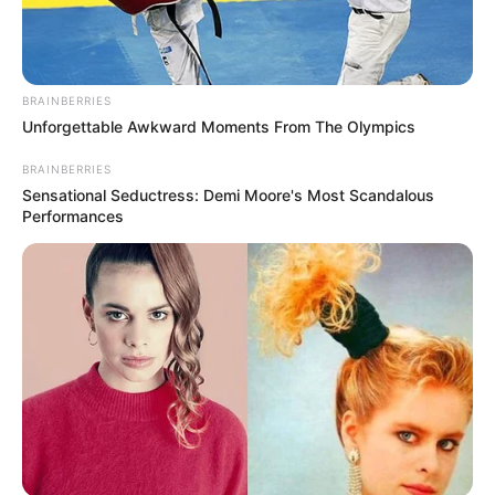
Categories
BRAINBERRIES
All
Unforgettable Awkward Moments From The Olympics
Knoblauchpilze In Parmesankäse
Blumenkohlsuppe
BRAINBERRIES
Sensational Seductress: Demi Moore's Most Scandalous
Performances
Search
Search
All