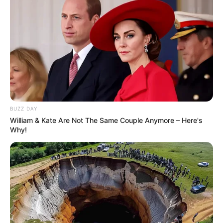
vorsichtig, bis alles gut kombiniert ist. Achten
Sie darauf, den Teig nicht zu übermischen, um
ein zähes Ergebnis zu vermeiden.
7. Gießen Sie den Teig gleichmäßig in die
vorbereitete Gugelhupf-Form und glätten Sie
die Oberfläche mit einem Teigschaber oder
einem Löffel.
BUZZ DAY
William & Kate Are Not The Same Couple Anymore – Here's
8. Backen Sie den Quark Gugelhupf im
Why!
vorgeheizten Ofen für ca. 50-60 Minuten oder
bis er goldbraun ist und ein in die Mitte
gesteckter Zahnstocher sauber herauskommt.
9. Nehmen Sie den Kuchen aus dem Ofen und
lassen Sie ihn für etwa 10 Minuten in der Form
abkühlen, bevor Sie ihn vorsichtig auf ein