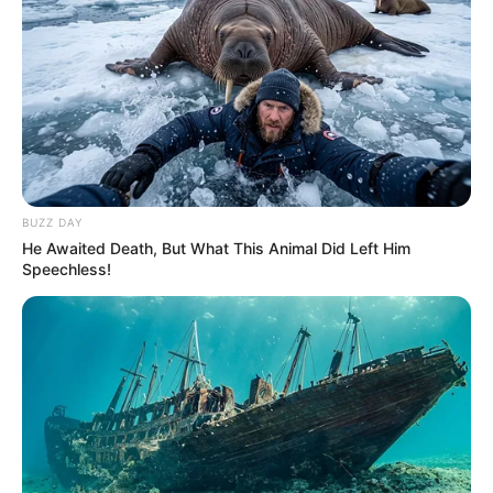
May 3, 2024
by
Anna_Muller
Title: Ein traditionelles Rezept für Quark
Gugelhupf
BUZZ DAY
He Awaited Death, But What This Animal Did Left Him
Speechless!