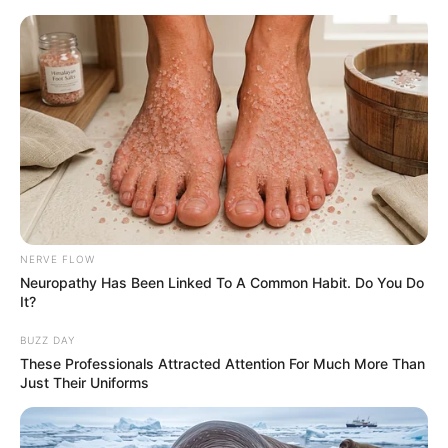
Skip
to
Menu
content
NERVE FLOW
Neuropathy Has Been Linked To A Common Habit. Do You Do
It?
BUZZ DAY
These Professionals Attracted Attention For Much More Than
Just Their Uniforms
Quark Gugelhupf