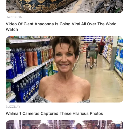
HABERION
Video Of Giant Anaconda Is Going Viral All Over The World.
Watch
BUZZDAY
Walmart Cameras Captured These Hilarious Photos