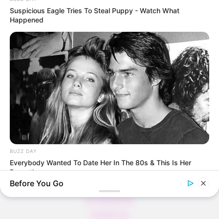
Suspicious Eagle Tries To Steal Puppy - Watch What
Happened
Thunfischsalat mit Ei & Joghurt – leicht, cremig
und voller Protein!
Verführerisch lecker: Quark-Vanille-
Pfannkuchen ohne Mehl in nur 5 Minuten!
DEI BESTEN HAUSGEMACHTEN EISBEIN
VARIATIONEN
DIE BESTEN SALAT DRESSINGS
die besten hausgemachten BBQ sauce
variationen
BUZZ DAY
Everybody Wanted To Date Her In The 80s & This Is Her
Recently
Before You Go
About us
All Categories
Contact Us