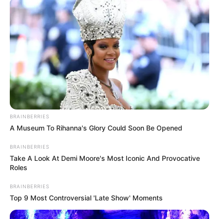
BRAINBERRIES
A Museum To Rihanna's Glory Could Soon Be Opened
BRAINBERRIES
Take A Look At Demi Moore's Most Iconic And Provocative
Omas Schmandkuchen ist nicht nur ein Rezept,
Roles
sondern ein Erbe, das von Generation zu
BRAINBERRIES
Generation weitergegeben wird. Es ist eine
Top 9 Most Controversial 'Late Show' Moments
Hommage an die traditionelle deutsche
Backkunst und die Liebe zum Kochen, die in