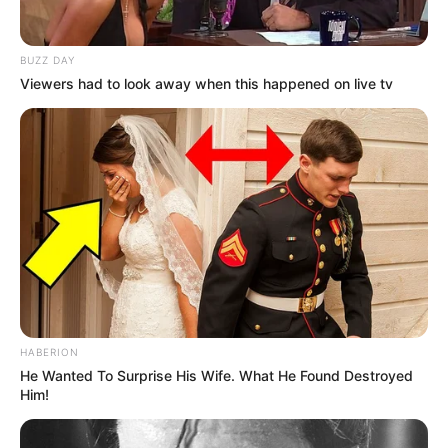
BUZZ DAY
Viewers had to look away when this happened on live tv
HABERION
He Wanted To Surprise His Wife. What He Found Destroyed
Him!