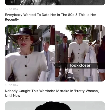
BUZZ DAY
Everybody Wanted To Date Her In The 80s & This Is Her
Recently
BUZZ DAY
Nobody Caught This Wardrobe Mistake In 'Pretty Woman',
Until Now