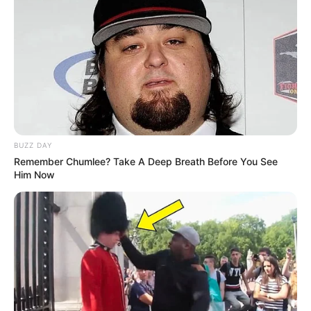
BUZZ DAY
Remember Chumlee? Take A Deep Breath Before You See
Him Now
Categories
All
Bratkartoffeln mit Ei und Käse
Spargel mit Sauce