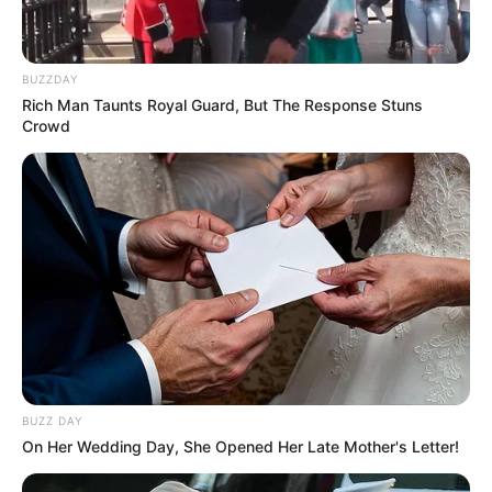
Search
BUZZDAY
Search
Rich Man Taunts Royal Guard, But The Response Stuns
Crowd
All
Rezepte
Thunfischsalat mit Ei & Joghurt – leicht, cremig
und voller Protein!
BUZZ DAY
On Her Wedding Day, She Opened Her Late Mother's Letter!
Verführerisch lecker: Quark-Vanille-
Pfannkuchen ohne Mehl in nur 5 Minuten!