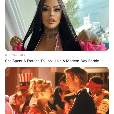
Darüber hinaus ist diese Avocado-Mayonnaise
eine gesunde Alternative zu herkömmlichen
Mayonnaisen, da sie reich an einfach
ungesättigten Fettsäuren und Vitaminen ist.
Avocados sind bekannt für ihren hohen Gehalt
an gesunden Fetten, die dazu beitragen
können, das Herz-Kreislauf-System zu
BRAINBERRIES
unterstützen und den Cholesterinspiegel zu
She Spent A Fortune To Look Like A Modern-Day Barbie
senken. Durch die Verwendung von Avocado
anstelle von zusätzlichem Öl wird der Fettgehalt
reduziert, ohne dabei auf den Geschmack und
die Textur zu verzichten.
Insgesamt ist meine Avocado-Mayonnaise ein
kulinarisches Meisterwerk, das sowohl einfach
zuzubereiten als auch unglaublich lecker ist. Mit