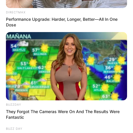
DIRECTMAX
Performance Upgrade: Harder, Longer, Better—All In One
Dose
BUZZDAY
They Forgot The Cameras Were On And The Results Were
Categories
All
Fantastic
Rinderrouladen klassisch
BUZZ DAY
Cream Cheese Muffins