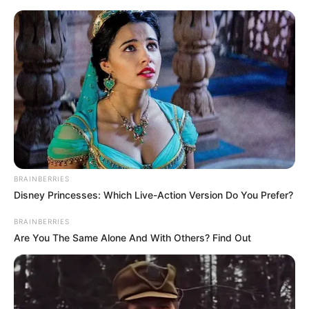
Skip
to
Menu
content
BRAINBERRIES
Disney Princesses: Which Live-Action Version Do You Prefer?
BRAINBERRIES
Are You The Same Alone And With Others? Find Out
Linsen-Mangold-