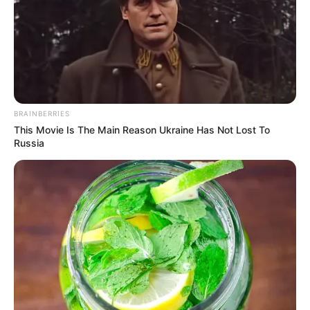
Curry
March 31, 2024
by
Anna_Muller
Title: Linsen-Mangold-Curry: Ein
Geschmackserlebnis aus der Indischen Küche
BRAINBERRIES
This Movie Is The Main Reason Ukraine Has Not Lost To
Russia