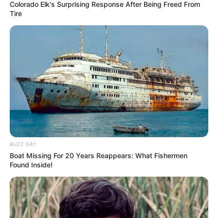
Colorado Elk's Surprising Response After Being Freed From
Tire
Search
Search
All
Rezepte
BUZZ DAY
Boat Missing For 20 Years Reappears: What Fishermen
Found Inside!
Thunfischsalat mit Ei & Joghurt – leicht, cremig
und voller Protein!