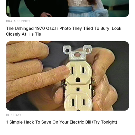
All
Rezepte
BRAINBERRIES
The Unhinged 1970 Oscar Photo They Tried To Bury: Look
Closely At His Tie
Thunfischsalat mit Ei & Joghurt – leicht, cremig
und voller Protein!
Verführerisch lecker: Quark-Vanille-
Pfannkuchen ohne Mehl in nur 5 Minuten!
DEI BESTEN HAUSGEMACHTEN EISBEIN
VARIATIONEN
DIE BESTEN SALAT DRESSINGS
die besten hausgemachten BBQ sauce
variationen
BUZZDAY
1 Simple Hack To Save On Your Electric Bill (Try Tonight)