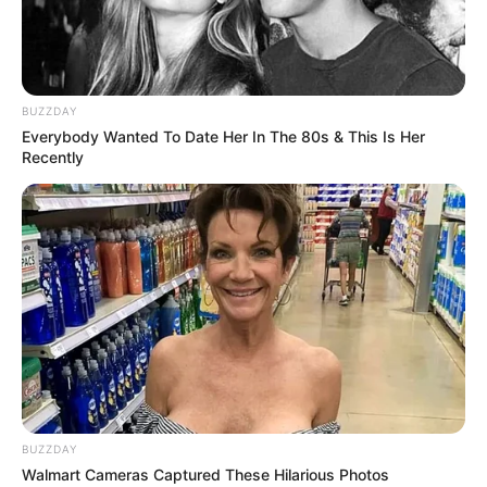
Knoblauchbutter
und Zitrone
BUZZDAY
April 2, 2024
by
Anna_Muller
Everybody Wanted To Date Her In The 80s & This Is Her
Recently
Title: Lachs mit Knoblauchbutter und Zitrone:
Eine Delikatesse der deutschen Küche
BUZZDAY
Walmart Cameras Captured These Hilarious Photos