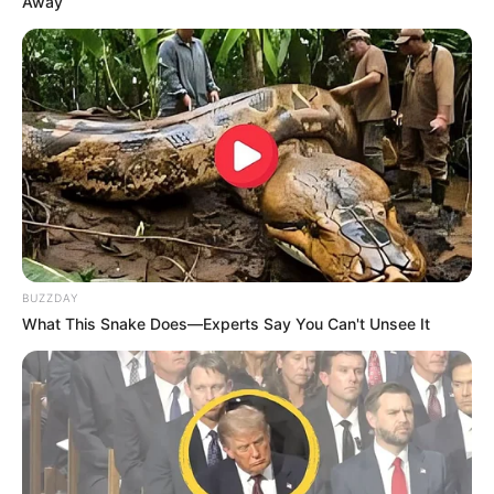
Away
BUZZDAY
What This Snake Does—Experts Say You Can't Unsee It