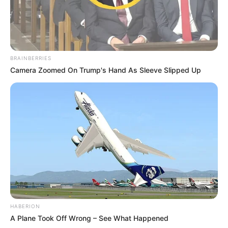
BRAINBERRIES
Camera Zoomed On Trump's Hand As Sleeve Slipped Up
HABERION
A Plane Took Off Wrong – See What Happened