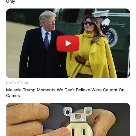
Only
Categories
All
Strudel mit kirschfullung
Knoblauchpilze in Parmesankäse
Search
Search
INSTANTHUB
Melania Trump Moments We Can't Believe Were Caught On
Camera
All
Rezepte