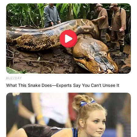
BUZZDAY
What This Snake Does—Experts Say You Can't Unsee It