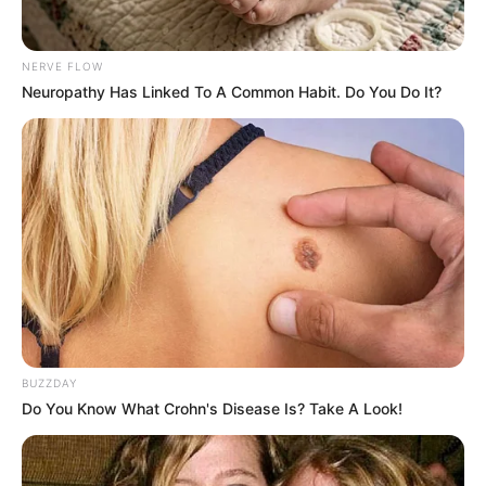
NERVE FLOW
Neuropathy Has Linked To A Common Habit. Do You Do It?
BUZZDAY
Do You Know What Crohn's Disease Is? Take A Look!