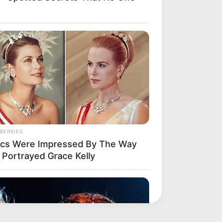
BERRIES
tics Were Impressed By The Way
 Portrayed Grace Kelly